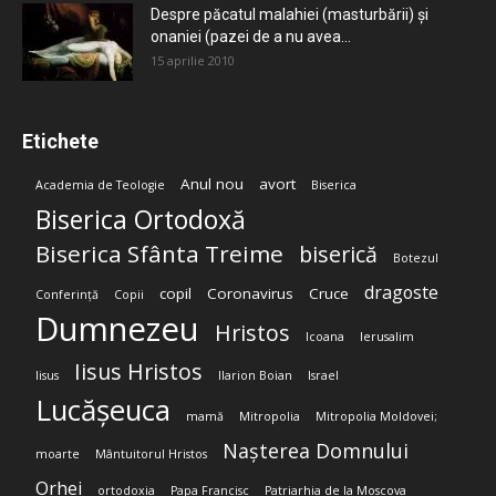
Despre păcatul malahiei (masturbării) şi
onaniei (pazei de a nu avea...
15 aprilie 2010
Etichete
Anul nou
avort
Academia de Teologie
Biserica
Biserica Ortodoxă
Biserica Sfânta Treime
biserică
Botezul
dragoste
copil
Coronavirus
Cruce
Conferință
Copii
Dumnezeu
Hristos
Icoana
Ierusalim
Iisus Hristos
Iisus
Ilarion Boian
Israel
Lucășeuca
mamă
Mitropolia
Mitropolia Moldovei;
Nașterea Domnului
moarte
Mântuitorul Hristos
Orhei
ortodoxia
Papa Francisc
Patriarhia de la Moscova