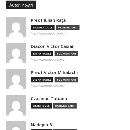
Autorii noștri
Preot Iulian Raţă
3878 ARTICOLE
6 COMENTARII
http://www.ortodoxia.md
Diacon Victor Casian
581 ARTICOLE
5 COMENTARII
http://www.ortodoxia.md
Preot Victor Mihalachi
210 ARTICOLE
1 COMENTARII
http://www.ortodoxia.md
Cvasniuc Tatiana
88 ARTICOLE
0 COMENTARII
Nadejda B.