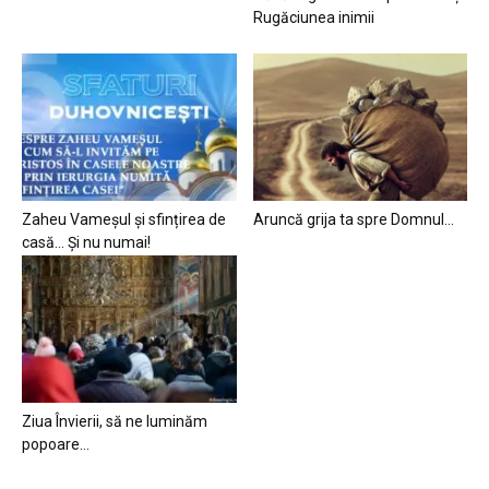
Rugăciunea inimii
Zaheu Vameșul și sfințirea de
Aruncă grija ta spre Domnul…
casă… Și nu numai!
Ziua Învierii, să ne luminăm
popoare…