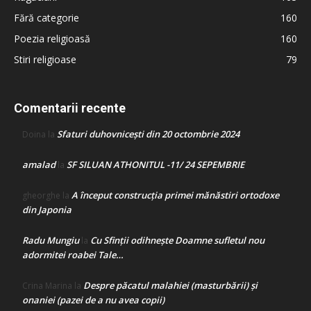
Fără categorie
160
Poezia religioasă
160
Stiri religioase
79
Comentarii recente
Sfaturi duhovnicești din 20 octombrie 2024
Doina
la
amalad
SF SILUAN ATHONITUL -11/ 24 SEPEMBRIE
la
A început construcţia primei mănăstiri ortodoxe
gheorghe
la
din Japonia
Radu Mungiu
Cu Sfinții odihnește Doamne sufletul nou
la
adormitei roabei Tale…
Despre păcatul malahiei (masturbării) şi
Crina Marina
la
onaniei (pazei de a nu avea copii)