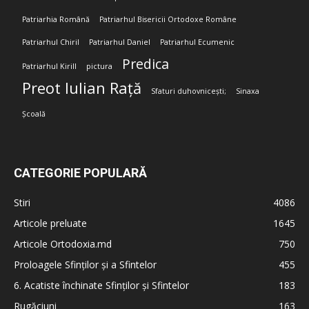
Patriarhia Română
Patriarhul Bisericii Ortodoxe Române
Patriarhul Chiril
Patriarhul Daniel
Patriarhul Ecumenic
Predica
Patriarhul Kirill
pictura
Preot Iulian Rață
Sfaturi duhovnicești;
Sinaxa
Școală
CATEGORIE POPULARĂ
Stiri
4086
Articole preluate
1645
Articole Ortodoxia.md
750
Proloagele Sfinților și a Sfintelor
455
6. Acatiste închinate Sfinților și Sfintelor
183
Rugăciuni
163