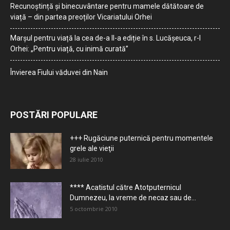
Recunoștință și binecuvântare pentru mamele dătătoare de
viață – din partea preoților Vicariatului Orhei
Marșul pentru viață la cea de-a II-a ediție în s. Lucășeuca, r-l
Orhei: „Pentru viață, cu inimă curată”
Învierea Fiului văduvei din Nain
POSTĂRI POPULARE
+++ Rugăciune puternică pentru momentele
grele ale vieţii
28 iulie 2010
**** Acatistul către Atotputernicul
Dumnezeu, la vreme de necaz sau de...
5 octombrie 2010