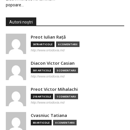
popoare…
Autorii noștri
Preot Iulian Raţă
3878 ARTICOLE
6 COMENTARII
http://www.ortodoxia.md
Diacon Victor Casian
581 ARTICOLE
5 COMENTARII
http://www.ortodoxia.md
Preot Victor Mihalachi
210 ARTICOLE
1 COMENTARII
http://www.ortodoxia.md
Cvasniuc Tatiana
88 ARTICOLE
0 COMENTARII