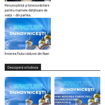
Recunoștință și binecuvântare
pentru mamele dătătoare de
viață – din partea...
Învierea Fiului văduvei din Nain
Descoperă ortodoxia