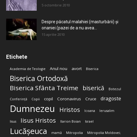
5 octombrie 2010
Despre păcatul malahiei (masturbării) şi
onaniei (pazei de a nu avea...
15 aprilie 2010
Etichete
Anul nou
avort
Academia de Teologie
Biserica
Biserica Ortodoxă
Biserica Sfânta Treime
biserică
Botezul
dragoste
copil
Coronavirus
Cruce
Conferință
Copii
Dumnezeu
Hristos
Icoana
Ierusalim
Iisus Hristos
Iisus
Ilarion Boian
Israel
Lucășeuca
mamă
Mitropolia
Mitropolia Moldovei;