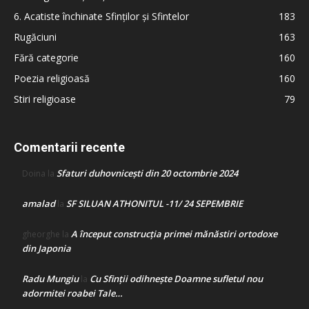
6. Acatiste închinate Sfinților și Sfintelor
183
Rugăciuni
163
Fără categorie
160
Poezia religioasă
160
Stiri religioase
79
Comentarii recente
Sfaturi duhovnicești din 20 octombrie 2024
Doina
la
amalad
SF SILUAN ATHONITUL -11/ 24 SEPEMBRIE
la
A început construcţia primei mănăstiri ortodoxe
gheorghe
la
din Japonia
Radu Mungiu
Cu Sfinții odihnește Doamne sufletul nou
la
adormitei roabei Tale…