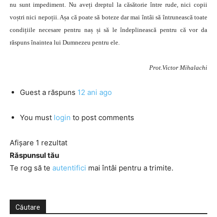
nu sunt impediment. Nu aveți dreptul la căsătorie între rude, nici copii
voștri nici nepoții. Așa că poate să boteze dar mai întâi să întrunească toate
condițiile necesare pentru naș și să le îndeplinească pentru că vor da
răspuns înaintea lui Dumnezeu pentru ele.
Prot.Victor Mihalachi
Guest
a răspuns
12 ani ago
You must
login
to post comments
Afișare 1 rezultat
Răspunsul tău
Te rog să te
autentifici
mai întâi pentru a trimite.
Căutare