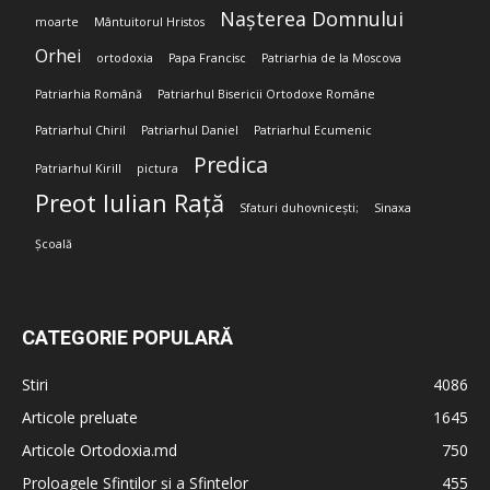
Nașterea Domnului
moarte
Mântuitorul Hristos
Orhei
ortodoxia
Papa Francisc
Patriarhia de la Moscova
Patriarhia Română
Patriarhul Bisericii Ortodoxe Române
Patriarhul Chiril
Patriarhul Daniel
Patriarhul Ecumenic
Predica
Patriarhul Kirill
pictura
Preot Iulian Rață
Sfaturi duhovnicești;
Sinaxa
Școală
CATEGORIE POPULARĂ
Stiri
4086
Articole preluate
1645
Articole Ortodoxia.md
750
Proloagele Sfinților și a Sfintelor
455