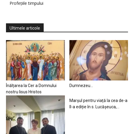
Profețiile timpului
Ultimele articole
Înălțarea la Cer a Domnului
Dumnezeu…
nostru Iisus Hristos
Marșul pentru viață la cea de-a
II-a ediție în s. Lucășeuca,...