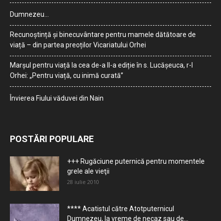
Dumnezeu…
Recunoștință și binecuvântare pentru mamele dătătoare de
viață – din partea preoților Vicariatului Orhei
Marșul pentru viață la cea de-a II-a ediție în s. Lucășeuca, r-l
Orhei: „Pentru viață, cu inimă curată”
Învierea Fiului văduvei din Nain
POSTĂRI POPULARE
+++ Rugăciune puternică pentru momentele
grele ale vieţii
28 iulie 2010
**** Acatistul către Atotputernicul
Dumnezeu, la vreme de necaz sau de...