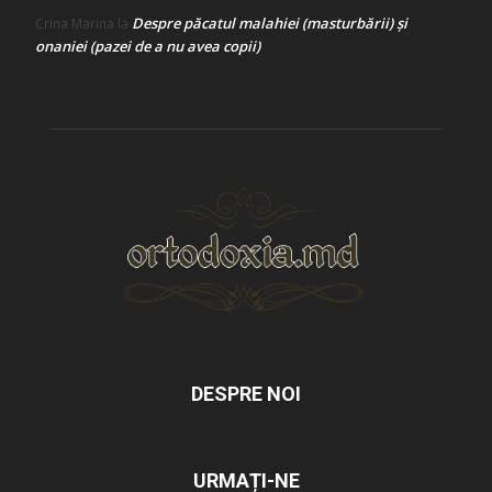
Despre păcatul malahiei (masturbării) şi
Crina Marina
la
onaniei (pazei de a nu avea copii)
DESPRE NOI
URMAȚI-NE