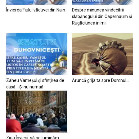
Învierea Fiului văduvei din Nain
Despre minunea vindecării
slăbănogului din Capernaum și
Rugăciunea inimii
Zaheu Vameșul și sfințirea de
Aruncă grija ta spre Domnul…
casă… Și nu numai!
Ziua Învierii, să ne luminăm