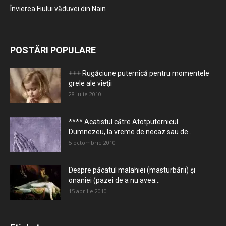
Învierea Fiului văduvei din Nain
POSTĂRI POPULARE
+++ Rugăciune puternică pentru momentele
grele ale vieţii
28 iulie 2010
**** Acatistul către Atotputernicul
Dumnezeu, la vreme de necaz sau de...
5 octombrie 2010
Despre păcatul malahiei (masturbării) şi
onaniei (pazei de a nu avea...
15 aprilie 2010