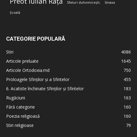
Preot Iulian Rață
Sfaturi duhovnicești;
Sinaxa
Școală
CATEGORIE POPULARĂ
Stiri
4086
Articole preluate
1645
Articole Ortodoxia.md
750
Proloagele Sfinților și a Sfintelor
455
6. Acatiste închinate Sfinților și Sfintelor
183
Rugăciuni
163
Fără categorie
160
Poezia religioasă
160
Stiri religioase
79