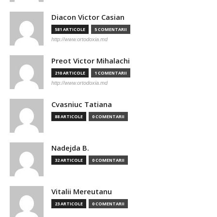
Diacon Victor Casian
581 ARTICOLE
5 COMENTARII
http://www.ortodoxia.md
Preot Victor Mihalachi
210 ARTICOLE
1 COMENTARII
http://www.ortodoxia.md
Cvasniuc Tatiana
88 ARTICOLE
0 COMENTARII
Nadejda B.
32 ARTICOLE
0 COMENTARII
Vitalii Mereutanu
23 ARTICOLE
0 COMENTARII