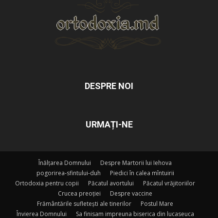
DESPRE NOI
URMAȚI-NE
Înălțarea Domnului
Despre Martorii lui Iehova
pogorirea-sfintului-duh
Piedici în calea mîntuirii
Ortodoxia pentru copii
Păcatul avortului
Păcatul vrăjitoriilor
Crucea preoției
Despre vaccine
Frământările sufletești ale tinerilor
Postul Mare
Învierea Domnului
Sa finisam impreuna biserica din lucaseuca