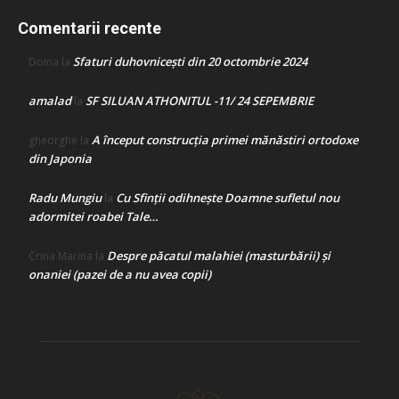
Comentarii recente
Sfaturi duhovnicești din 20 octombrie 2024
Doina
la
amalad
SF SILUAN ATHONITUL -11/ 24 SEPEMBRIE
la
A început construcţia primei mănăstiri ortodoxe
gheorghe
la
din Japonia
Radu Mungiu
Cu Sfinții odihnește Doamne sufletul nou
la
adormitei roabei Tale…
Despre păcatul malahiei (masturbării) şi
Crina Marina
la
onaniei (pazei de a nu avea copii)