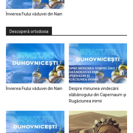
Învierea Fiului văduvei din Nain
Descoperă ortodoxia
Învierea Fiului văduvei din Nain
Despre minunea vindecării
slăbănogului din Capernaum și
Rugăciunea inimii