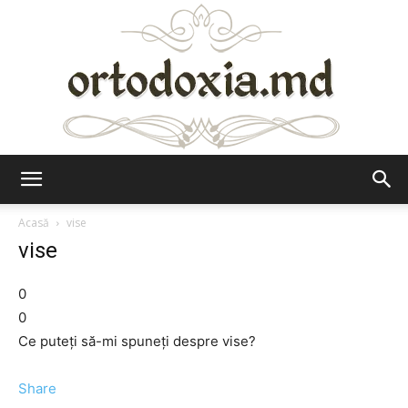
Ortodoxia.md
Acasă
vise
vise
0
0
Ce puteți să-mi spuneți despre vise?
Share