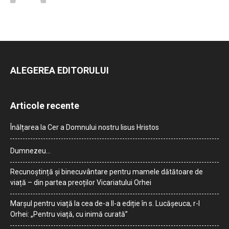
ALEGEREA EDITORULUI
Articole recente
Înălțarea la Cer a Domnului nostru Iisus Hristos
Dumnezeu…
Recunoștință și binecuvântare pentru mamele dătătoare de
viață – din partea preoților Vicariatului Orhei
Marșul pentru viață la cea de-a II-a ediție în s. Lucășeuca, r-l
Orhei: „Pentru viață, cu inimă curată”