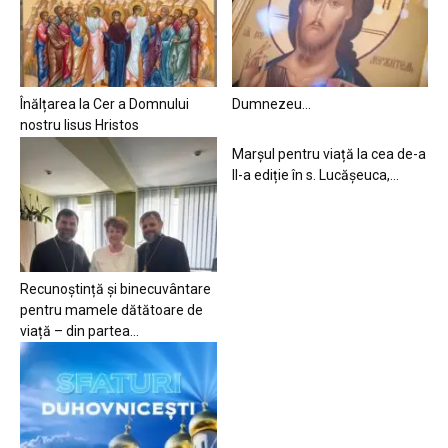
Înălțarea la Cer a Domnului
Dumnezeu…
nostru Iisus Hristos
Marșul pentru viață la cea de-a
II-a ediție în s. Lucășeuca,...
Recunoștință și binecuvântare
pentru mamele dătătoare de
viață – din partea...