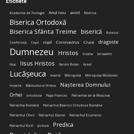
Etichete
Anul nou
avort
Academia de Teologie
Biserica
Biserica Ortodoxă
Biserica Sfânta Treime
biserică
Botezul
dragoste
copil
Coronavirus
Cruce
Conferință
Copii
Dumnezeu
Hristos
Icoana
Ierusalim
Iisus Hristos
Iisus
Ilarion Boian
Israel
Lucășeuca
mamă
Mitropolia
Mitropolia Moldovei;
Nașterea Domnului
moarte
Mântuitorul Hristos
Orhei
ortodoxia
Papa Francisc
Patriarhia de la Moscova
Patriarhia Română
Patriarhul Bisericii Ortodoxe Române
Patriarhul Chiril
Patriarhul Daniel
Patriarhul Ecumenic
Predica
Patriarhul Kirill
pictura