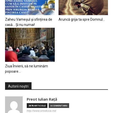
Zaheu Vameșul și sfințirea de
Aruncă grija ta spre Domnul…
casă… Și nu numai!
Ziua Învierii, să ne luminăm
popoare…
Autorii noștri
Preot Iulian Raţă
3878 ARTICOLE
6 COMENTARII
http://www.ortodoxia.md