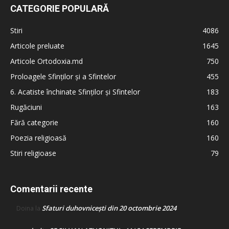
CATEGORIE POPULARĂ
Stiri
4086
Articole preluate
1645
Articole Ortodoxia.md
750
Proloagele Sfinților și a Sfintelor
455
6. Acatiste închinate Sfinților și Sfintelor
183
Rugăciuni
163
Fără categorie
160
Poezia religioasă
160
Stiri religioase
79
Comentarii recente
Sfaturi duhovnicești din 20 octombrie 2024
Doina
la