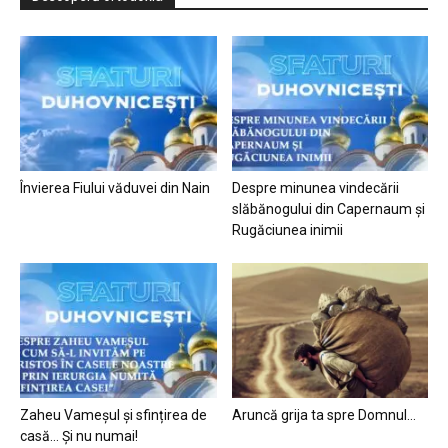
Învierea Fiului văduvei din Nain
Despre minunea vindecării
slăbănogului din Capernaum și
Rugăciunea inimii
Zaheu Vameșul și sfințirea de
Aruncă grija ta spre Domnul…
casă… Și nu numai!