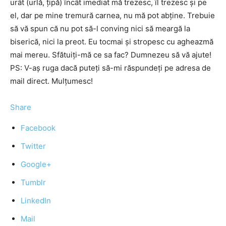
urât (urlă, ţipă) încât imediat mă trezesc, îl trezesc şi pe
el, dar pe mine tremură carnea, nu mă pot abţine. Trebuie
să vă spun că nu pot să-l conving nici să meargă la
biserică, nici la preot. Eu tocmai şi stropesc cu agheazmă
mai mereu. Sfătuiţi-mă ce sa fac? Dumnezeu să vă ajute!
PS: V-aş ruga dacă puteţi să-mi răspundeţi pe adresa de
mail direct. Mulţumesc!
Share
Facebook
Twitter
Google+
Tumblr
LinkedIn
Mail