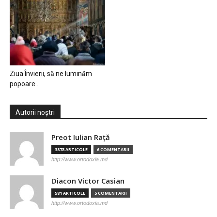
Ziua Învierii, să ne luminăm
popoare…
Autorii noștri
Preot Iulian Raţă
3878 ARTICOLE
6 COMENTARII
http://www.ortodoxia.md
Diacon Victor Casian
581 ARTICOLE
5 COMENTARII
http://www.ortodoxia.md