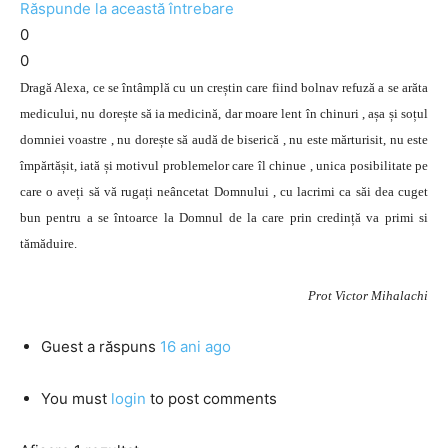
Răspunde la această întrebare
0
0
Dragă Alexa, ce se întâmplă cu un creștin care fiind bolnav refuză a se arăta
medicului, nu dorește să ia medicină, dar moare lent în chinuri , așa și soțul
domniei voastre , nu dorește să audă de biserică , nu este mărturisit, nu este
împărtășit, iată și motivul problemelor care îl chinue , unica posibilitate pe
care o aveți să vă rugați neâncetat Domnului , cu lacrimi ca săi dea cuget
bun pentru a se întoarce la Domnul de la care prin credință va primi si
tămăduire.
Prot Victor Mihalachi
Guest
a răspuns
16 ani ago
You must
login
to post comments