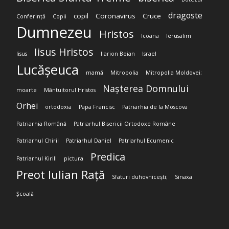
dragoste
copil
Coronavirus
Cruce
Conferință
Copii
Dumnezeu
Hristos
Icoana
Ierusalim
Iisus Hristos
Iisus
Ilarion Boian
Israel
Lucășeuca
mamă
Mitropolia
Mitropolia Moldovei;
Nașterea Domnului
moarte
Mântuitorul Hristos
Orhei
ortodoxia
Papa Francisc
Patriarhia de la Moscova
Patriarhia Română
Patriarhul Bisericii Ortodoxe Române
Patriarhul Chiril
Patriarhul Daniel
Patriarhul Ecumenic
Predica
Patriarhul Kirill
pictura
Preot Iulian Rață
Sfaturi duhovnicești;
Sinaxa
Școală