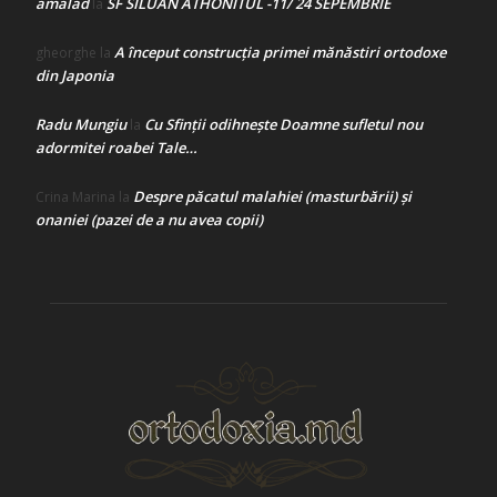
amalad
SF SILUAN ATHONITUL -11/ 24 SEPEMBRIE
la
A început construcţia primei mănăstiri ortodoxe
gheorghe
la
din Japonia
Radu Mungiu
Cu Sfinții odihnește Doamne sufletul nou
la
adormitei roabei Tale…
Despre păcatul malahiei (masturbării) şi
Crina Marina
la
onaniei (pazei de a nu avea copii)