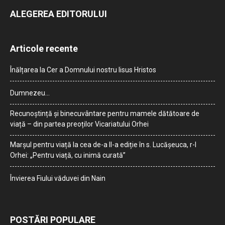
ALEGEREA EDITORULUI
Articole recente
Înălțarea la Cer a Domnului nostru Iisus Hristos
Dumnezeu…
Recunoștință și binecuvântare pentru mamele dătătoare de
viață – din partea preoților Vicariatului Orhei
Marșul pentru viață la cea de-a II-a ediție în s. Lucășeuca, r-l
Orhei: „Pentru viață, cu inimă curată”
Învierea Fiului văduvei din Nain
POSTĂRI POPULARE