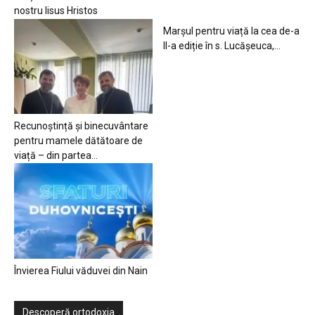
nostru Iisus Hristos
Marșul pentru viață la cea de-a
II-a ediție în s. Lucășeuca,...
Recunoștință și binecuvântare
pentru mamele dătătoare de
viață – din partea...
Învierea Fiului văduvei din Nain
Descoperă ortodoxia