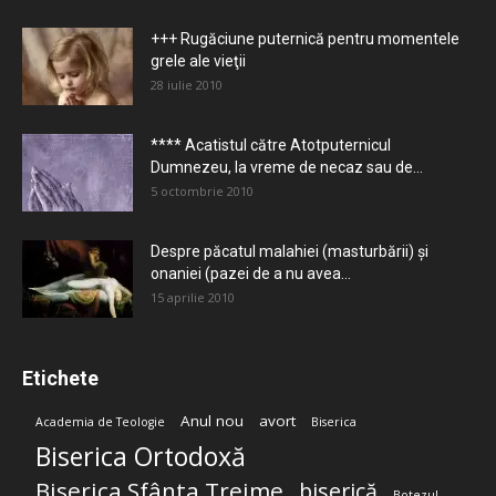
+++ Rugăciune puternică pentru momentele
grele ale vieţii
28 iulie 2010
**** Acatistul către Atotputernicul
Dumnezeu, la vreme de necaz sau de...
5 octombrie 2010
Despre păcatul malahiei (masturbării) şi
onaniei (pazei de a nu avea...
15 aprilie 2010
Etichete
Anul nou
avort
Academia de Teologie
Biserica
Biserica Ortodoxă
Biserica Sfânta Treime
biserică
Botezul