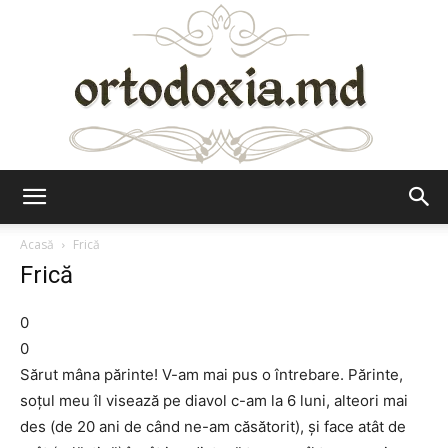
Ortodoxia.md
Acasă
Frică
Frică
0
0
Sărut mâna părinte! V-am mai pus o întrebare. Părinte,
soţul meu îl visează pe diavol c-am la 6 luni, alteori mai
des (de 20 ani de când ne-am căsătorit), şi face atât de