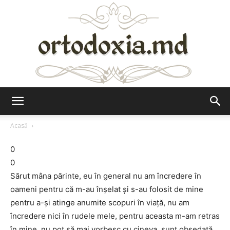
Ortodoxia.md
Acasă
0
0
Sărut mâna părinte, eu în general nu am încredere în
oameni pentru că m-au înșelat și s-au folosit de mine
pentru a-și atinge anumite scopuri în viață, nu am
încredere nici în rudele mele, pentru aceasta m-am retras
în mine, nu pot să mai vorbesc cu cineva, sunt obsedată