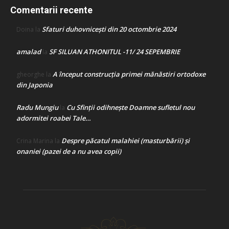
Comentarii recente
Sfaturi duhovnicești din 20 octombrie 2024
Doina
la
amalad
SF SILUAN ATHONITUL -11/ 24 SEPEMBRIE
la
A început construcţia primei mănăstiri ortodoxe
gheorghe
la
din Japonia
Radu Mungiu
Cu Sfinții odihnește Doamne sufletul nou
la
adormitei roabei Tale…
Despre păcatul malahiei (masturbării) şi
Crina Marina
la
onaniei (pazei de a nu avea copii)