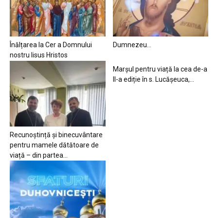
Înălțarea la Cer a Domnului
Dumnezeu…
nostru Iisus Hristos
Marșul pentru viață la cea de-a
II-a ediție în s. Lucășeuca,...
Recunoștință și binecuvântare
pentru mamele dătătoare de
viață – din partea...