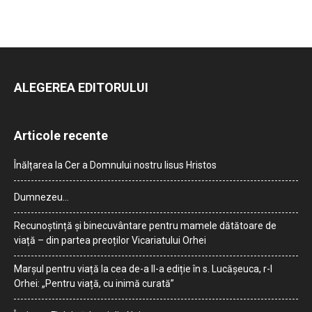
ALEGEREA EDITORULUI
Articole recente
Înălțarea la Cer a Domnului nostru Iisus Hristos
Dumnezeu…
Recunoștință și binecuvântare pentru mamele dătătoare de
viață – din partea preoților Vicariatului Orhei
Marșul pentru viață la cea de-a II-a ediție în s. Lucășeuca, r-l
Orhei: „Pentru viață, cu inimă curată”