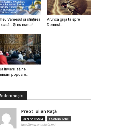
heu Vameșul și sfințirea
Aruncă grija ta spre
 casă… Și nu numai!
Domnul…
ua Învierii, să ne
minăm popoare…
Autorii noștri
Preot Iulian Raţă
3878 ARTICOLE
6 COMENTARII
http://www.ortodoxia.md