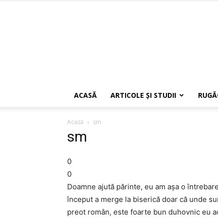
ACASĂ
ARTICOLE ŞI STUDII
RUGĂ
Acasă
sm
sm
0
0
Doamne ajută părinte, eu am aşa o întrebare
început a merge la biserică doar că unde sun
preot român, este foarte bun duhovnic eu ac