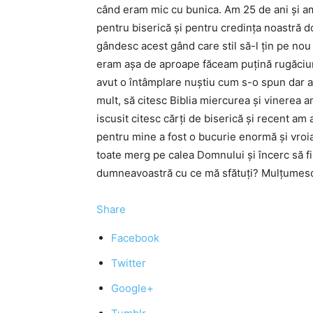
când eram mic cu bunica. Am 25 de ani şi 
pentru biserică şi pentru credinţa noastră do
gândesc acest gând care stil să-l ţin pe no
eram aşa de aproape făceam puţină rugăciun
avut o întâmplare nuştiu cum s-o spun dar a 
mult, să citesc Biblia miercurea şi vinerea a
iscusit citesc cărţi de biserică şi recent am 
pentru mine a fost o bucurie enormă şi vroiam
toate merg pe calea Domnului şi încerc să f
dumneavoastră cu ce mă sfătuţi? Mulţumesc
Share
Facebook
Twitter
Google+