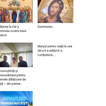
ălțarea la Cer a
Dumnezeu…
mnului nostru Iisus
istos
Marșul pentru viață la cea
de-a II-a ediție în s.
Lucășeuca,...
cunoștință și
necuvântare pentru
mele dătătoare de
ață – din partea...