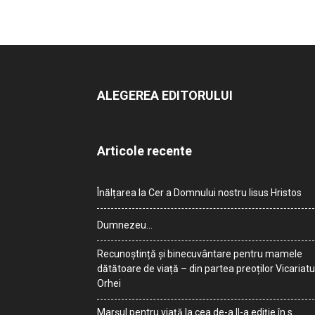
ALEGEREA EDITORULUI
Articole recente
Înălțarea la Cer a Domnului nostru Iisus Hristos
Dumnezeu…
Recunoștință și binecuvântare pentru mamele
dătătoare de viață – din partea preoților Vicariatu
Orhei
Marșul pentru viață la cea de-a II-a ediție în s.