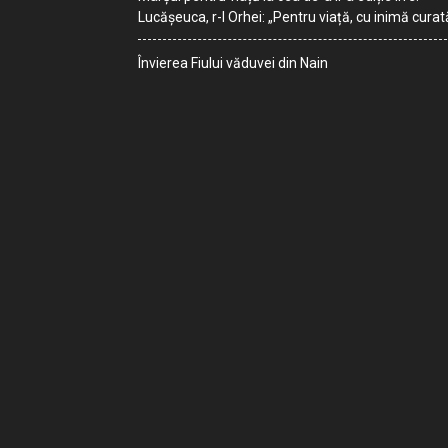
Lucășeuca, r-l Orhei: „Pentru viață, cu inimă curat
Învierea Fiului văduvei din Nain