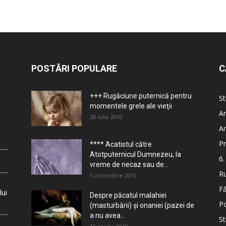
POSTĂRI POPULARE
C
+++ Rugăciune puternică pentru
St
momentele grele ale vieţii
Ar
28 iulie 2010
Ar
Pr
**** Acatistul către
Atotputernicul Dumnezeu, la
6.
vreme de necaz sau de...
Ru
5 octombrie 2010
Fă
lui
Despre păcatul malahiei
Po
(masturbării) şi onaniei (pazei de
a nu avea...
St