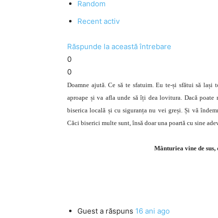
Random
Recent activ
Răspunde la această întrebare
0
0
Doamne ajută. Ce să te sfatuim. Eu te-și sfătui să lași t
aproape și va afla unde să îți dea lovitura. Dacă poate n
biserica locală și cu siguranța nu vei greși. Și vă îndem
Căci biserici multe sunt, însă doar una poartă cu sine adev
Mânturiea vine de sus, d
Guest
a răspuns
16 ani ago