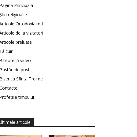
Pagina Principala
Știri religioase
Articole Ortodoxia.md
Articole de la vizitatori
Articole preluate
Tâlcuiri
Bibliotecă video
Gustări de post
Biserica Sfinta Treime
Contacte
Profețiile timpului
Ultimele articole