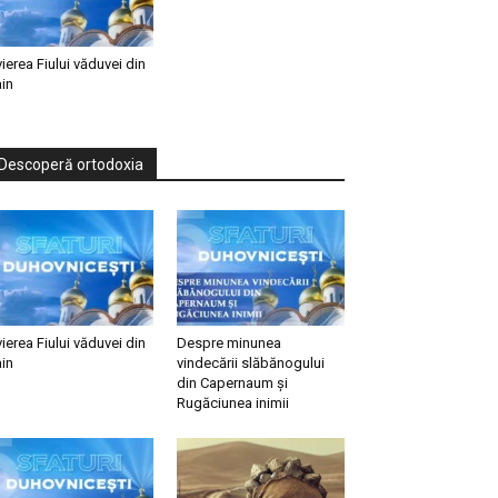
vierea Fiului văduvei din
in
Descoperă ortodoxia
vierea Fiului văduvei din
Despre minunea
in
vindecării slăbănogului
din Capernaum și
Rugăciunea inimii