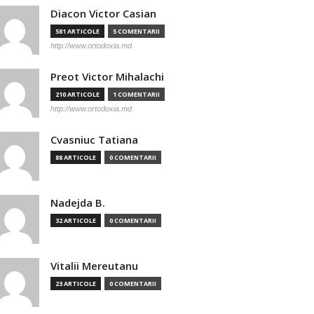
Diacon Victor Casian
581 ARTICOLE
5 COMENTARII
http://www.ortodoxia.md
Preot Victor Mihalachi
210 ARTICOLE
1 COMENTARII
http://www.ortodoxia.md
Cvasniuc Tatiana
88 ARTICOLE
0 COMENTARII
Nadejda B.
32 ARTICOLE
0 COMENTARII
Vitalii Mereutanu
23 ARTICOLE
0 COMENTARII