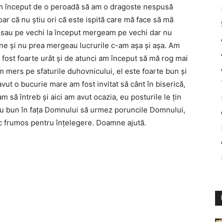
am început de o peroadă să am o dragoste nespusă
ar că nu ştiu ori că este ispită care mă face să mă
u sau pe vechi la început mergeam pe vechi dar nu
e şi nu prea mergeau lucrurile c-am aşa şi aşa. Am
fost foarte urât şi de atunci am început să mă rog mai
m mers pe sfaturile duhovnicului, el este foarte bun şi
avut o bucurie mare am fost invitat să cânt în biserică,
 să întreb şi aici am avut ocazia, eu posturile le ţin
iu bun în faţa Domnului să urmez poruncile Domnului,
 frumos pentru înţelegere. Doamne ajută.