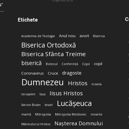
15 aprilie 2010
ă”
C
Etichete
Anul nou
avort
Academia de Teologie
Biserica
Biserica Ortodoxă
Biserica Sfânta Treime
biserică
copil
Botezul
Conferință
Copii
dragoste
Coronavirus
Cruce
Dumnezeu
Hristos
Icoana
Iisus Hristos
Ierusalim
Iisus
Lucășeuca
Ilarion Boian
Israel
mamă
Mitropolia
Mitropolia Moldovei;
moarte
Nașterea Domnului
Mântuitorul Hristos