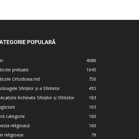
ATEGORIE POPULARĂ
iri
4086
ticole preluate
1645
ticole Ortodoxia.md
750
oloagele Sfinților și a Sfintelor
455
 Acatiste închinate Sfinților și Sfintelor
183
găciuni
163
ră categorie
160
ezia religioasă
160
iri religioase
79