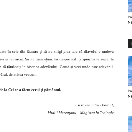
În
Na
oate în cele din lăuntru și să nu strigi prea tare că diavolul e undeva
-a și remarcat. Să nu trâmbițăm. Iar despre stil îți spun:Să te supui la
n să rămâneți în biserica adevărului. Caută și vezi unde este adevărul.
ărul, de atâtea veacuri.
e la Cel ce a făcut cerul și pământul.
În
Na
Cu râvnă întru Domnul,
Vitalii Mereuţanu – Magistru în Teologie