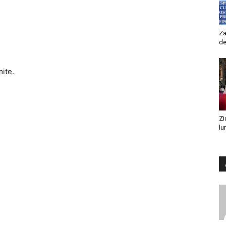
Za
de
mite.
Zi
lu