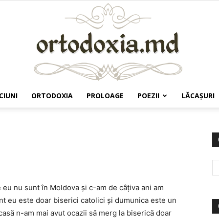
CIUNI
ORTODOXIA
PROLOAGE
POEZII
LĂCAŞURI
Ortodoxia.md
 eu nu sunt în Moldova şi c-am de câţiva ani am
t eu este doar biserici catolici şi dumunica este un
asă n-am mai avut ocazii să merg la biserică doar