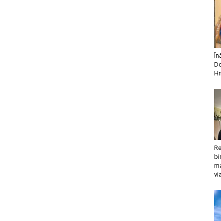
În
Do
Hr
Re
bi
ma
vi