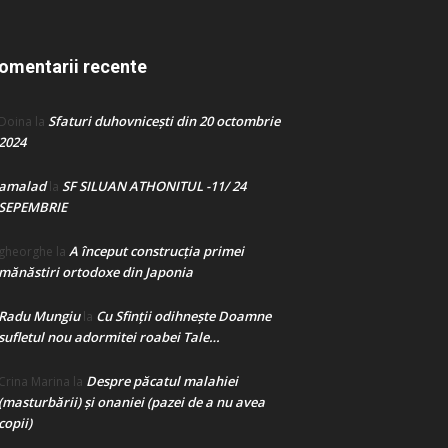
omentarii recente
Sfaturi duhovnicești din 20 octombrie
Doina
la
2024
amalad
SF SILUAN ATHONITUL -11/ 24
la
SEPEMBRIE
A început construcţia primei
gheorghe
la
mănăstiri ortodoxe din Japonia
Radu Mungiu
Cu Sfinții odihnește Doamne
la
sufletul nou adormitei roabei Tale…
Despre păcatul malahiei
Crina Marina
la
(masturbării) şi onaniei (pazei de a nu avea
copii)