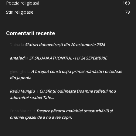
Poezia religioasă
160
Stiri religioase
79
Comentarii recente
Sfaturi duhovnicești din 20 octombrie 2024
Doina
la
amalad
SF SILUAN ATHONITUL -11/ 24 SEPEMBRIE
la
A început construcţia primei mănăstiri ortodoxe
gheorghe
la
din Japonia
Radu Mungiu
Cu Sfinții odihnește Doamne sufletul nou
la
adormitei roabei Tale…
Despre păcatul malahiei (masturbării) şi
Crina Marina
la
onaniei (pazei de a nu avea copii)