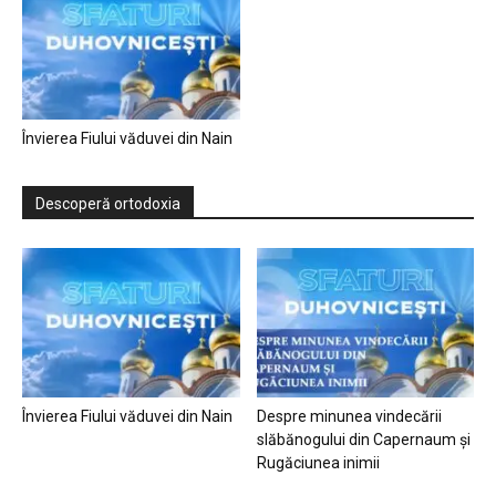
Învierea Fiului văduvei din Nain
Descoperă ortodoxia
Învierea Fiului văduvei din Nain
Despre minunea vindecării
slăbănogului din Capernaum și
Rugăciunea inimii