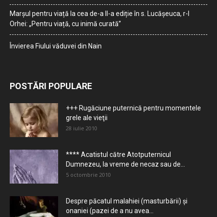
Marșul pentru viață la cea de-a II-a ediție în s. Lucășeuca, r-l
Orhei: „Pentru viață, cu inimă curată”
Învierea Fiului văduvei din Nain
POSTĂRI POPULARE
+++ Rugăciune puternică pentru momentele
grele ale vieţii
28 iulie 2010
**** Acatistul către Atotputernicul
Dumnezeu, la vreme de necaz sau de...
5 octombrie 2010
Despre păcatul malahiei (masturbării) şi
onaniei (pazei de a nu avea...