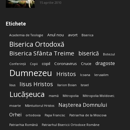
15 aprilie 2010
Etichete
Anul nou
avort
Academia de Teologie
Biserica
Biserica Ortodoxă
Biserica Sfânta Treime
biserică
Botezul
dragoste
copil
Coronavirus
Cruce
Conferință
Copii
Dumnezeu
Hristos
Icoana
Ierusalim
Iisus Hristos
Iisus
Ilarion Boian
Israel
Lucășeuca
mamă
Mitropolia
Mitropolia Moldovei;
Nașterea Domnului
moarte
Mântuitorul Hristos
Orhei
ortodoxia
Papa Francisc
Patriarhia de la Moscova
Patriarhia Română
Patriarhul Bisericii Ortodoxe Române