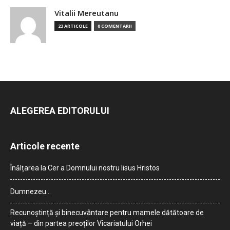
Vitalii Mereutanu
23 ARTICOLE
0 COMENTARII
ALEGEREA EDITORULUI
Articole recente
Înălțarea la Cer a Domnului nostru Iisus Hristos
Dumnezeu…
Recunoștință și binecuvântare pentru mamele dătătoare de
viață – din partea preoților Vicariatului Orhei