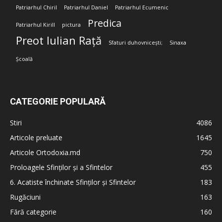
Patriarhul Chiril
Patriarhul Daniel
Patriarhul Ecumenic
Predica
Patriarhul Kirill
pictura
Preot Iulian Rață
Sfaturi duhovnicești;
Sinaxa
Școală
CATEGORIE POPULARĂ
Stiri
4086
Articole preluate
1645
Articole Ortodoxia.md
750
Proloagele Sfinților și a Sfintelor
455
6. Acatiste închinate Sfinților și Sfintelor
183
Rugăciuni
163
Fără categorie
160