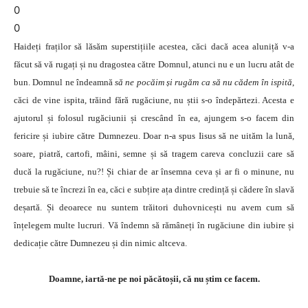
0
0
Haideți fraților să lăsăm superstițiile acestea, căci dacă acea aluniță v-a
făcut să vă rugați și nu dragostea către Domnul, atunci nu e un lucru atât de
bun. Domnul ne îndeamnă
să ne pocăim și rugăm ca să nu cădem în ispită
,
căci de vine ispita, trăind fără rugăciune, nu știi s-o îndepărtezi. Acesta e
ajutorul și folosul rugăciunii și crescând în ea, ajungem s-o facem din
fericire și iubire către Dumnezeu. Doar n-a spus Iisus să ne uităm la lună,
soare, piatră, cartofi, mâini, semne și să tragem careva concluzii care să
ducă la rugăciune, nu?! Și chiar de ar însemna ceva și ar fi o minune, nu
trebuie să te încrezi în ea, căci e subțire ața dintre credință și cădere în slavă
deșartă. Și deoarece nu suntem trăitori duhovnicești nu avem cum să
înțelegem multe lucruri. Vă îndemn să rămâneți în rugăciune din iubire și
dedicație către Dumnezeu și din nimic altceva.
Doamne, iartă-ne pe noi păcătoșii, că nu știm ce facem.