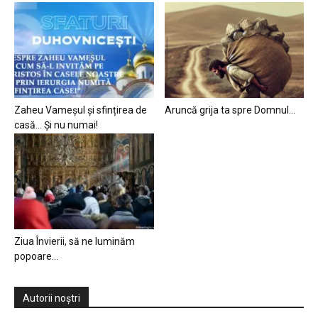
Zaheu Vameșul și sfințirea de
Aruncă grija ta spre Domnul…
casă… Și nu numai!
Ziua Învierii, să ne luminăm
popoare…
Autorii noștri