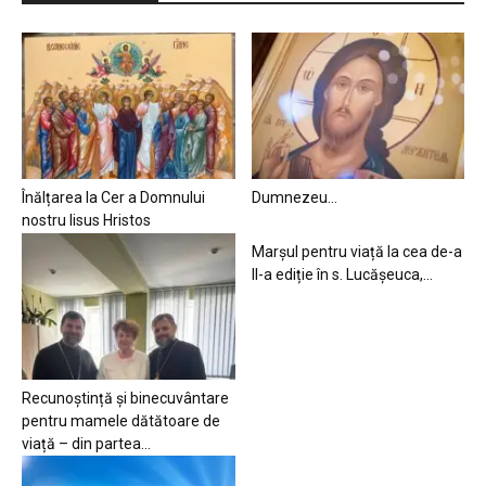
Înălțarea la Cer a Domnului
Dumnezeu…
nostru Iisus Hristos
Marșul pentru viață la cea de-a
II-a ediție în s. Lucășeuca,...
Recunoștință și binecuvântare
pentru mamele dătătoare de
viață – din partea...