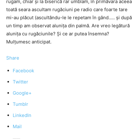
rugam, chiar și la biserică rar umblam, în primăvara aceea
toată seara ascultam rugăciuni pe radio care foarte tare
mi-au plăcut (ascultându-le le repetam în gând….. și după
un timp am observat alunița din palmă. Are vreo legătură
alunița cu rugăciunile? Și ce ar putea însemna?
Mulțumesc anticipat.
Share
Facebook
Twitter
Google+
Tumblr
LinkedIn
Mail