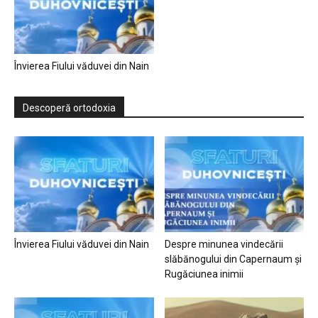
Învierea Fiului văduvei din Nain
Descoperă ortodoxia
Învierea Fiului văduvei din Nain
Despre minunea vindecării
slăbănogului din Capernaum și
Rugăciunea inimii