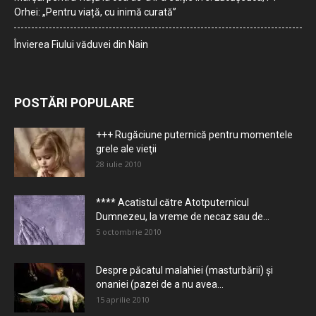
Orhei: „Pentru viață, cu inimă curată”
Învierea Fiului văduvei din Nain
POSTĂRI POPULARE
+++ Rugăciune puternică pentru momentele
grele ale vieţii
28 iulie 2010
**** Acatistul către Atotputernicul
Dumnezeu, la vreme de necaz sau de...
5 octombrie 2010
Despre păcatul malahiei (masturbării) şi
onaniei (pazei de a nu avea...
15 aprilie 2010