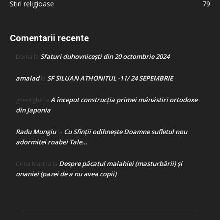
Stiri religioase
79
Comentarii recente
Sfaturi duhovnicești din 20 octombrie 2024
Doina
la
amalad
SF SILUAN ATHONITUL -11/ 24 SEPEMBRIE
la
A început construcţia primei mănăstiri ortodoxe
gheorghe
la
din Japonia
Radu Mungiu
Cu Sfinții odihnește Doamne sufletul nou
la
adormitei roabei Tale…
Despre păcatul malahiei (masturbării) şi
Crina Marina
la
onaniei (pazei de a nu avea copii)