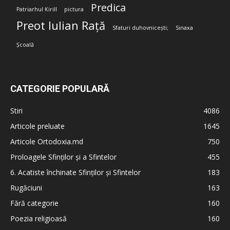
Predica
Patriarhul Kirill
pictura
Preot Iulian Rață
Sfaturi duhovnicești;
Sinaxa
Școală
CATEGORIE POPULARĂ
Stiri
4086
Articole preluate
1645
Articole Ortodoxia.md
750
Proloagele Sfinților și a Sfintelor
455
6. Acatiste închinate Sfinților și Sfintelor
183
Rugăciuni
163
Fără categorie
160
Poezia religioasă
160