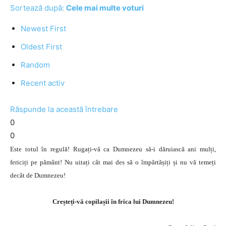
Sortează după:
Cele mai multe voturi
Newest First
Oldest First
Random
Recent activ
Răspunde la această întrebare
0
0
Este totul în regulă! Rugați-vă ca Dumnezeu să-i dăruiască ani mulți,
fericiți pe pământ! Nu uitați cât mai des să o împărtășiți și nu vă temeți
decât de Dumnezeu!
Creșteți-vă copilașii în frica lui Dumnezeu!