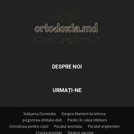
DESPRE NOI
URMAȚI-NE
Înălțarea Domnului
Despre Martorii lui Iehova
pogorirea-sfintului-duh
Piedici în calea mîntuirii
Ortodoxia pentru copii
Păcatul avortului
Păcatul vrăjitoriilor
Crucea preoției
Despre vaccine