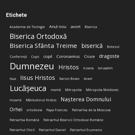
Etichete
Anul nou
avort
Academia de Teologie
Biserica
Biserica Ortodoxă
Biserica Sfânta Treime
biserică
Botezul
dragoste
copil
Coronavirus
Cruce
Conferință
Copii
Dumnezeu
Hristos
Icoana
Ierusalim
Iisus Hristos
Iisus
Ilarion Boian
Israel
Lucășeuca
mamă
Mitropolia
Mitropolia Moldovei;
Nașterea Domnului
moarte
Mântuitorul Hristos
Orhei
ortodoxia
Papa Francisc
Patriarhia de la Moscova
Patriarhia Română
Patriarhul Bisericii Ortodoxe Române
Patriarhul Chiril
Patriarhul Daniel
Patriarhul Ecumenic