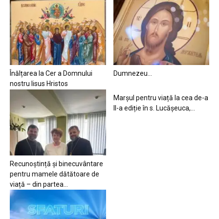
Înălțarea la Cer a Domnului
Dumnezeu…
nostru Iisus Hristos
Marșul pentru viață la cea de-a
II-a ediție în s. Lucășeuca,...
Recunoștință și binecuvântare
pentru mamele dătătoare de
viață – din partea...