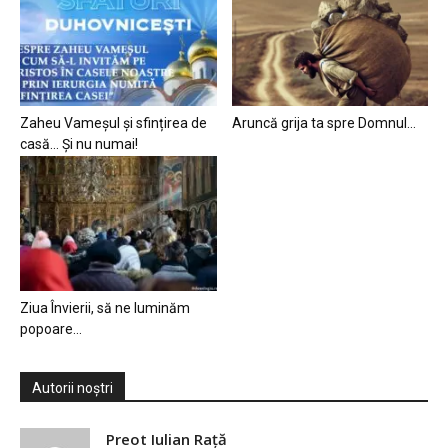
Zaheu Vameșul și sfințirea de
Aruncă grija ta spre Domnul…
casă… Și nu numai!
Ziua Învierii, să ne luminăm
popoare…
Autorii noștri
Preot Iulian Raţă