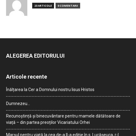
23 ARTICOLE
0 COMENTARII
ALEGEREA EDITORULUI
Articole recente
Înălțarea la Cer a Domnului nostru Iisus Hristos
Dumnezeu…
Recunoștință și binecuvântare pentru mamele dătătoare de
viață – din partea preoților Vicariatului Orhei
Marșul pentru viață la cea de-a II-a ediție în s. Lucășeuca, r-l