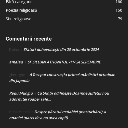
Fără categorie
160
Poezia religioasă
160
Stiri religioase
79
Comentarii recente
Sfaturi duhovnicești din 20 octombrie 2024
Doina
la
amalad
SF SILUAN ATHONITUL -11/ 24 SEPEMBRIE
la
A început construcţia primei mănăstiri ortodoxe
gheorghe
la
din Japonia
Radu Mungiu
Cu Sfinții odihnește Doamne sufletul nou
la
adormitei roabei Tale…
Despre păcatul malahiei (masturbării) şi
Crina Marina
la
onaniei (pazei de a nu avea copii)