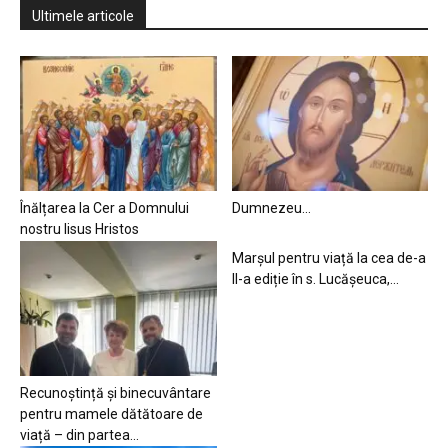
Ultimele articole
Înălțarea la Cer a Domnului
Dumnezeu…
nostru Iisus Hristos
Marșul pentru viață la cea de-a
II-a ediție în s. Lucășeuca,...
Recunoștință și binecuvântare
pentru mamele dătătoare de
viață – din partea...