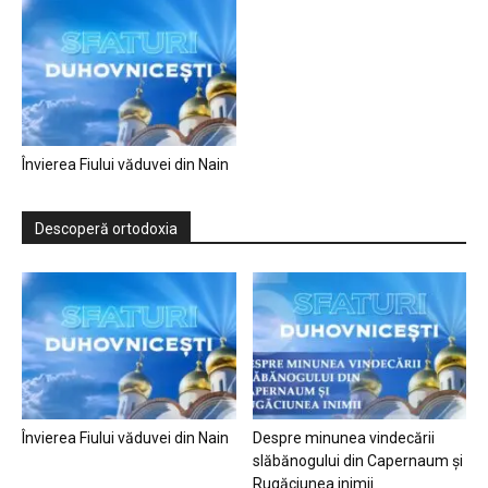
Învierea Fiului văduvei din Nain
Descoperă ortodoxia
Învierea Fiului văduvei din Nain
Despre minunea vindecării
slăbănogului din Capernaum și
Rugăciunea inimii