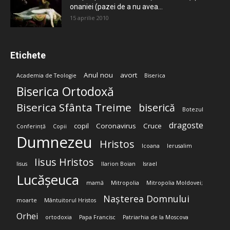
onaniei (pazei de a nu avea...
15 aprilie 2010
Etichete
Anul nou
avort
Academia de Teologie
Biserica
Biserica Ortodoxă
Biserica Sfânta Treime
biserică
Botezul
dragoste
copil
Coronavirus
Cruce
Conferință
Copii
Dumnezeu
Hristos
Icoana
Ierusalim
Iisus Hristos
Iisus
Ilarion Boian
Israel
Lucășeuca
mamă
Mitropolia
Mitropolia Moldovei;
Nașterea Domnului
moarte
Mântuitorul Hristos
Orhei
ortodoxia
Papa Francisc
Patriarhia de la Moscova