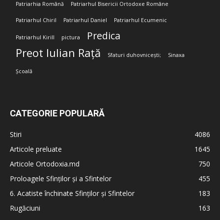
Patriarhia Română
Patriarhul Bisericii Ortodoxe Române
Patriarhul Chiril
Patriarhul Daniel
Patriarhul Ecumenic
Predica
Patriarhul Kirill
pictura
Preot Iulian Rață
Sfaturi duhovnicești;
Sinaxa
Școală
CATEGORIE POPULARĂ
Stiri
4086
Articole preluate
1645
Articole Ortodoxia.md
750
Proloagele Sfinților și a Sfintelor
455
6. Acatiste închinate Sfinților și Sfintelor
183
Rugăciuni
163