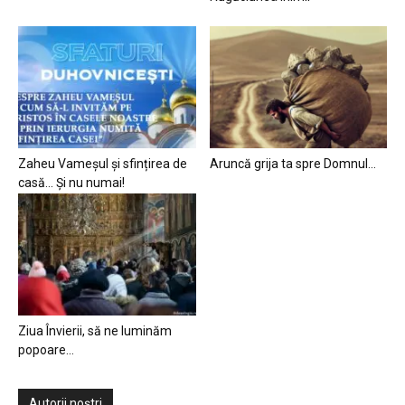
Zaheu Vameșul și sfințirea de
Aruncă grija ta spre Domnul…
casă… Și nu numai!
Ziua Învierii, să ne luminăm
popoare…
Autorii noștri