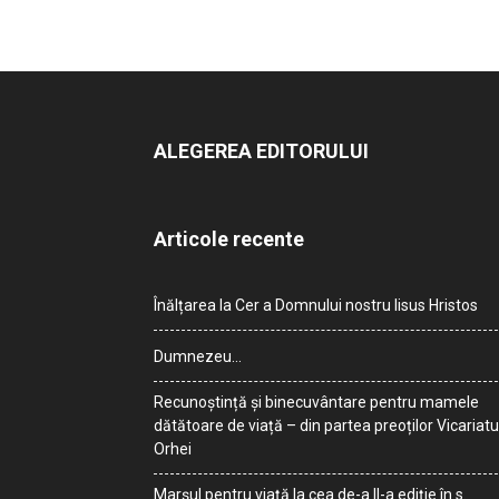
ALEGEREA EDITORULUI
Articole recente
Înălțarea la Cer a Domnului nostru Iisus Hristos
Dumnezeu…
Recunoștință și binecuvântare pentru mamele
dătătoare de viață – din partea preoților Vicariatu
Orhei
Marșul pentru viață la cea de-a II-a ediție în s.