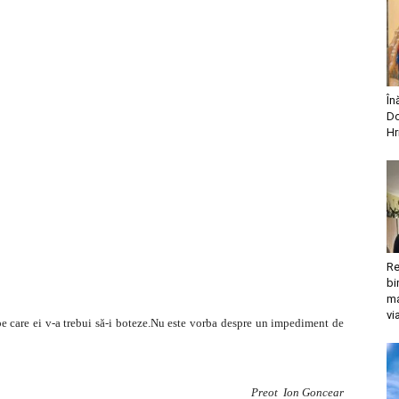
În
Do
Hr
Re
bi
ma
vi
pe care ei v-a trebui să-i boteze.Nu este vorba despre un impediment de
Preot Ion Goncear