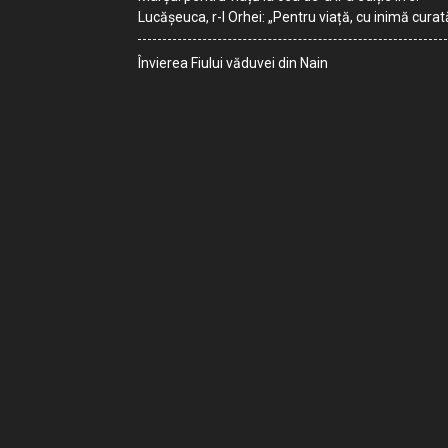
Lucășeuca, r-l Orhei: „Pentru viață, cu inimă curat
Învierea Fiului văduvei din Nain