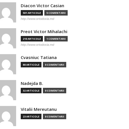
Diacon Victor Casian
581 ARTICOLE
5 COMENTARII
http://www.ortodoxia.md
Preot Victor Mihalachi
210 ARTICOLE
1 COMENTARII
http://www.ortodoxia.md
Cvasniuc Tatiana
88 ARTICOLE
0 COMENTARII
Nadejda B.
32 ARTICOLE
0 COMENTARII
Vitalii Mereutanu
23 ARTICOLE
0 COMENTARII