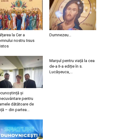
ălțarea la Cer a
Dumnezeu…
mnului nostru Iisus
istos
Marșul pentru viață la cea
de-a II-a ediție în s.
Lucășeuca,...
cunoștință și
necuvântare pentru
mele dătătoare de
ață – din partea...