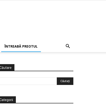
ÎNTREABĂ PREOTUL
Căutare
Categorii