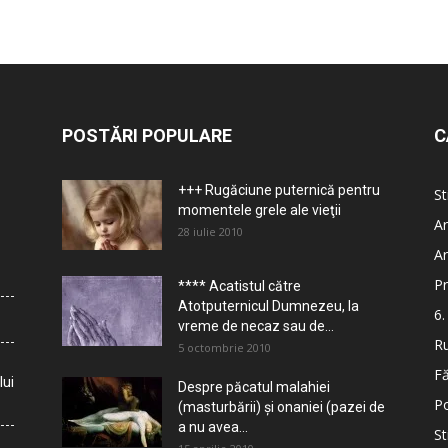
POSTĂRI POPULARE
C
+++ Rugăciune puternică pentru
St
momentele grele ale vieţii
Ar
28 iulie 2010
Ar
Pr
**** Acatistul către
Atotputernicul Dumnezeu, la
6.
vreme de necaz sau de...
Ru
5 octombrie 2010
Fă
lui
Despre păcatul malahiei
Po
(masturbării) şi onaniei (pazei de
a nu avea...
St