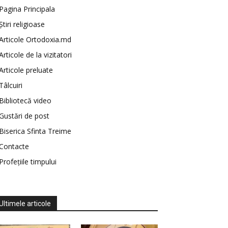
Pagina Principala
Știri religioase
Articole Ortodoxia.md
Articole de la vizitatori
Articole preluate
Tâlcuiri
Bibliotecă video
Gustări de post
Biserica Sfinta Treime
Contacte
Profețiile timpului
Ultimele articole