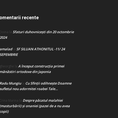
omentarii recente
Sfaturi duhovnicești din 20 octombrie
Doina
la
2024
amalad
SF SILUAN ATHONITUL -11/ 24
la
SEPEMBRIE
A început construcţia primei
gheorghe
la
mănăstiri ortodoxe din Japonia
Radu Mungiu
Cu Sfinții odihnește Doamne
la
sufletul nou adormitei roabei Tale…
Despre păcatul malahiei
Crina Marina
la
(masturbării) şi onaniei (pazei de a nu avea
copii)