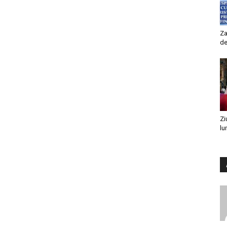
Za
de
Zi
lu