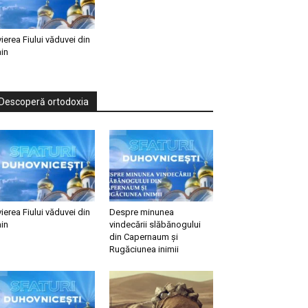
vierea Fiului văduvei din
in
Descoperă ortodoxia
vierea Fiului văduvei din
Despre minunea
in
vindecării slăbănogului
din Capernaum și
Rugăciunea inimii