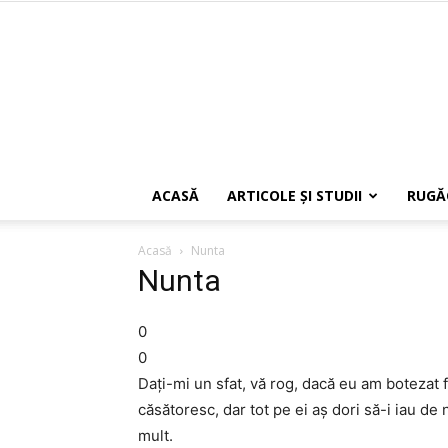
ACASĂ
ARTICOLE ŞI STUDII
RUGĂ
Acasă
Nunta
Nunta
0
0
Dați-mi un sfat, vă rog, dacă eu am botezat fi
căsătoresc, dar tot pe ei aș dori să-i iau de
mult.