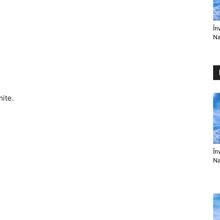
În
Na
mite.
În
Na