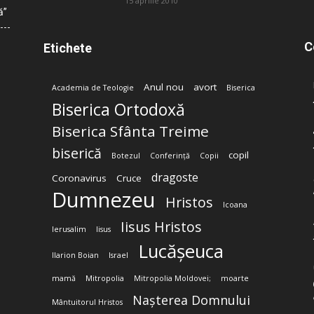
15 aprilie 2010
ă”
C
Etichete
Anul nou
avort
Academia de Teologie
Biserica
Biserica Ortodoxă
Biserica Sfânta Treime
biserică
copil
Botezul
Conferință
Copii
dragoste
Coronavirus
Cruce
Dumnezeu
Hristos
Icoana
Iisus Hristos
Ierusalim
Iisus
Lucășeuca
Ilarion Boian
Israel
mamă
Mitropolia
Mitropolia Moldovei;
moarte
Nașterea Domnului
Mântuitorul Hristos