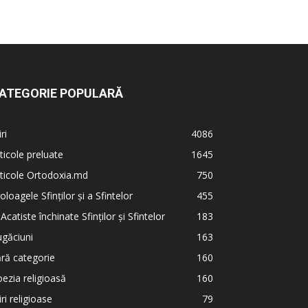
ATEGORIE POPULARĂ
iri
4086
ticole preluate
1645
ticole Ortodoxia.md
750
oloagele Sfinților și a Sfintelor
455
 Acatiste închinate Sfinților și Sfintelor
183
găciuni
163
ră categorie
160
ezia religioasă
160
iri religioase
79