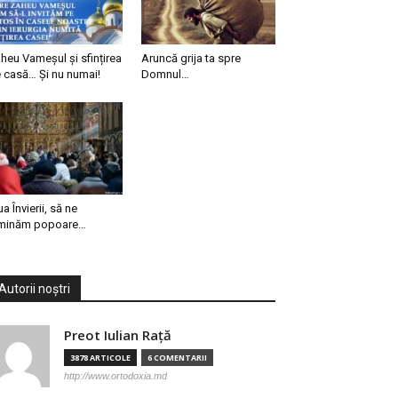
heu Vameșul și sfințirea
Aruncă grija ta spre
 casă… Și nu numai!
Domnul…
ua Învierii, să ne
minăm popoare…
Autorii noștri
Preot Iulian Raţă
3878 ARTICOLE
6 COMENTARII
http://www.ortodoxia.md