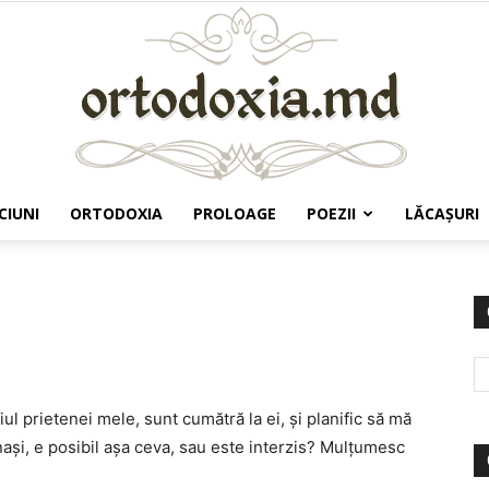
CIUNI
ORTODOXIA
PROLOAGE
POEZII
LĂCAŞURI
Ortodoxia.md
ul prietenei mele, sunt cumătră la ei, și planific să mă
 nași, e posibil așa ceva, sau este interzis? Mulțumesc