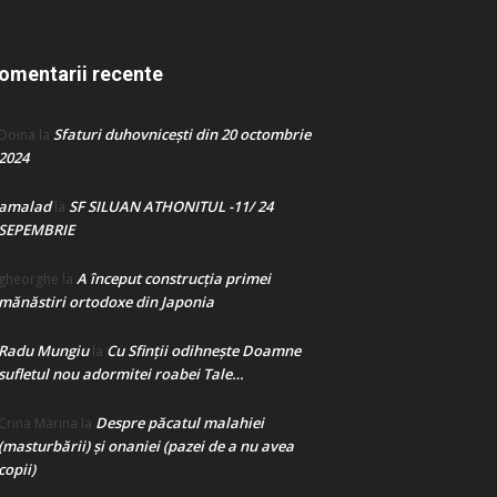
omentarii recente
Sfaturi duhovnicești din 20 octombrie
Doina
la
2024
amalad
SF SILUAN ATHONITUL -11/ 24
la
SEPEMBRIE
A început construcţia primei
gheorghe
la
mănăstiri ortodoxe din Japonia
Radu Mungiu
Cu Sfinții odihnește Doamne
la
sufletul nou adormitei roabei Tale…
Despre păcatul malahiei
Crina Marina
la
(masturbării) şi onaniei (pazei de a nu avea
copii)