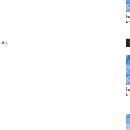
În
Na
mite.
În
Na