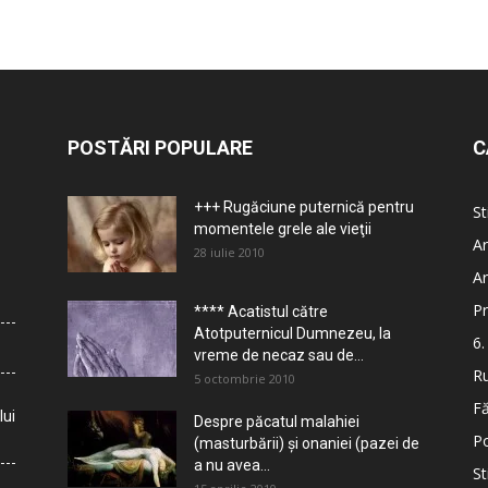
POSTĂRI POPULARE
C
+++ Rugăciune puternică pentru
St
momentele grele ale vieţii
Ar
28 iulie 2010
Ar
Pr
**** Acatistul către
Atotputernicul Dumnezeu, la
6.
vreme de necaz sau de...
Ru
5 octombrie 2010
Fă
lui
Despre păcatul malahiei
Po
(masturbării) şi onaniei (pazei de
a nu avea...
St