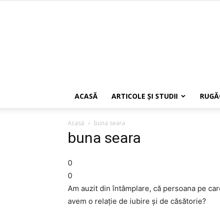
ACASĂ
ARTICOLE ŞI STUDII
RUGĂ
Acasă
buna seara
buna seara
0
0
Am auzit din întâmplare, că persoana pe car
avem o relație de iubire și de căsătorie?