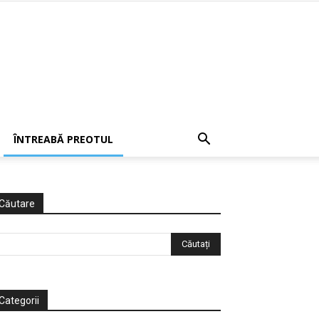
ÎNTREABĂ PREOTUL
Căutare
Categorii