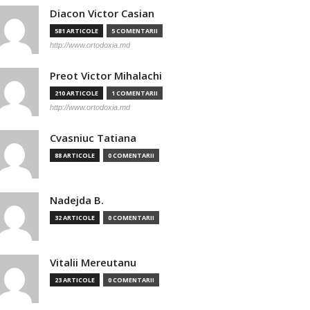
Diacon Victor Casian
581 ARTICOLE
5 COMENTARII
http://www.ortodoxia.md
Preot Victor Mihalachi
210 ARTICOLE
1 COMENTARII
http://www.ortodoxia.md
Cvasniuc Tatiana
88 ARTICOLE
0 COMENTARII
Nadejda B.
32 ARTICOLE
0 COMENTARII
Vitalii Mereutanu
23 ARTICOLE
0 COMENTARII