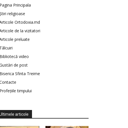
Pagina Principala
Știri religioase
Articole Ortodoxia.md
Articole de la vizitatori
Articole preluate
Tâlcuiri
Bibliotecă video
Gustări de post
Biserica Sfinta Treime
Contacte
Profețiile timpului
Ultimele articole