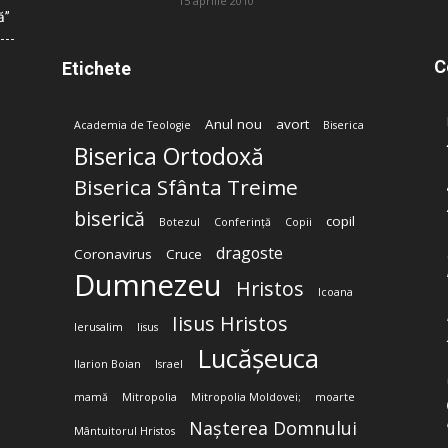
15 aprilie 2010
ă”
C
Etichete
Anul nou
avort
Academia de Teologie
Biserica
Biserica Ortodoxă
Biserica Sfânta Treime
biserică
copil
Botezul
Conferință
Copii
dragoste
Coronavirus
Cruce
Dumnezeu
Hristos
Icoana
Iisus Hristos
Ierusalim
Iisus
Lucășeuca
Ilarion Boian
Israel
mamă
Mitropolia
Mitropolia Moldovei;
moarte
Nașterea Domnului
Mântuitorul Hristos