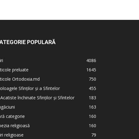
ATEGORIE POPULARĂ
iri
4086
ticole preluate
1645
ticole Ortodoxia.md
750
oloagele Sfinților și a Sfintelor
455
 Acatiste închinate Sfinților și Sfintelor
183
găciuni
163
ră categorie
160
ezia religioasă
160
iri religioase
79