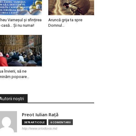
heu Vameșul și sfințirea
Aruncă grija ta spre
 casă… Și nu numai!
Domnul…
ua Învierii, să ne
minăm popoare…
Autorii noștri
Preot Iulian Raţă
3878 ARTICOLE
6 COMENTARII
http://www.ortodoxia.md