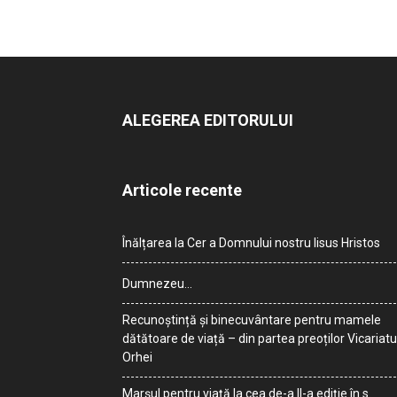
ALEGEREA EDITORULUI
Articole recente
Înălțarea la Cer a Domnului nostru Iisus Hristos
Dumnezeu…
Recunoștință și binecuvântare pentru mamele
dătătoare de viață – din partea preoților Vicariatu
Orhei
Marșul pentru viață la cea de-a II-a ediție în s.