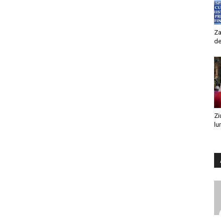
Za
de
Zi
lu