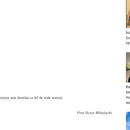
În
Do
Hr
Re
bi
ma
ieține mai detailat ce fel de rude sunteți.
vi
Prot.Victor Mihalachi