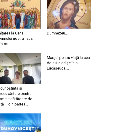
ălțarea la Cer a
Dumnezeu…
mnului nostru Iisus
istos
Marșul pentru viață la cea
de-a II-a ediție în s.
Lucășeuca,...
cunoștință și
necuvântare pentru
mele dătătoare de
ață – din partea...