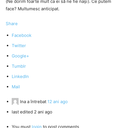
(Ne dorim foarte mult ca ei să ne fie nași). Ce putem
face? Multumesc anticipat.
Share
Facebook
Twitter
Google+
Tumblr
LinkedIn
Mail
Ina
a întrebat
12 ani ago
last edited 2 ani ago
You must
login
to post comments