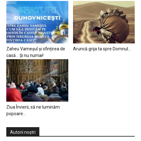
Zaheu Vameșul și sfințirea de
Aruncă grija ta spre Domnul…
casă… Și nu numai!
Ziua Învierii, să ne luminăm
popoare…
Autorii noștri