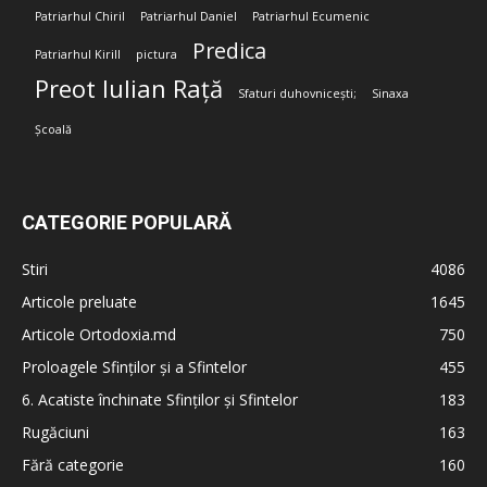
Patriarhul Chiril
Patriarhul Daniel
Patriarhul Ecumenic
Predica
Patriarhul Kirill
pictura
Preot Iulian Rață
Sfaturi duhovnicești;
Sinaxa
Școală
CATEGORIE POPULARĂ
Stiri
4086
Articole preluate
1645
Articole Ortodoxia.md
750
Proloagele Sfinților și a Sfintelor
455
6. Acatiste închinate Sfinților și Sfintelor
183
Rugăciuni
163
Fără categorie
160