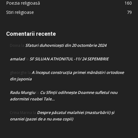
Poezia religioasă
160
Stiri religioase
79
Comentarii recente
Sfaturi duhovnicești din 20 octombrie 2024
Doina
la
amalad
SF SILUAN ATHONITUL -11/ 24 SEPEMBRIE
la
A început construcţia primei mănăstiri ortodoxe
gheorghe
la
din Japonia
Radu Mungiu
Cu Sfinții odihnește Doamne sufletul nou
la
adormitei roabei Tale…
Despre păcatul malahiei (masturbării) şi
Crina Marina
la
onaniei (pazei de a nu avea copii)