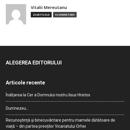
Vitalii Mereutanu
23 ARTICOLE
0 COMENTARII
ALEGEREA EDITORULUI
Articole recente
Înălțarea la Cer a Domnului nostru Iisus Hristos
Dumnezeu…
Recunoștință și binecuvântare pentru mamele dătătoare de
viață – din partea preoților Vicariatului Orhei