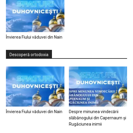
Învierea Fiului văduvei din Nain
Descoperă ortodoxia
Învierea Fiului văduvei din Nain
Despre minunea vindecării
slăbănogului din Capernaum și
Rugăciunea inimii