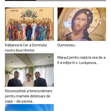
Înălțarea la Cer a Domnului
Dumnezeu…
nostru Iisus Hristos
Marșul pentru viață la cea de-a
II-a ediție în s. Lucășeuca,...
Recunoștință și binecuvântare
pentru mamele dătătoare de
viață – din partea...