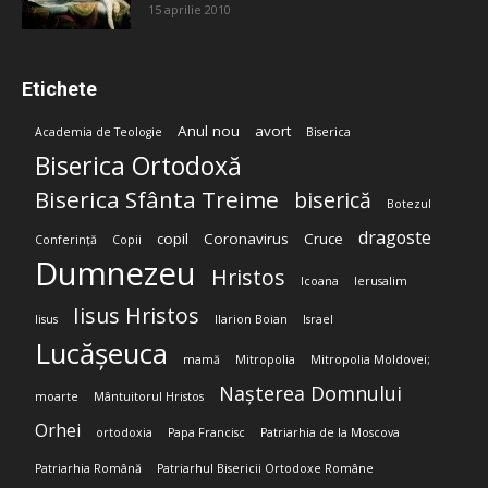
15 aprilie 2010
Etichete
Anul nou
avort
Academia de Teologie
Biserica
Biserica Ortodoxă
Biserica Sfânta Treime
biserică
Botezul
dragoste
copil
Coronavirus
Cruce
Conferință
Copii
Dumnezeu
Hristos
Icoana
Ierusalim
Iisus Hristos
Iisus
Ilarion Boian
Israel
Lucășeuca
mamă
Mitropolia
Mitropolia Moldovei;
Nașterea Domnului
moarte
Mântuitorul Hristos
Orhei
ortodoxia
Papa Francisc
Patriarhia de la Moscova
Patriarhia Română
Patriarhul Bisericii Ortodoxe Române