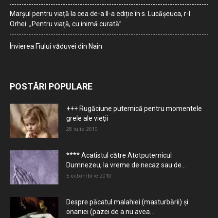
Marșul pentru viață la cea de-a II-a ediție în s. Lucășeuca, r-l
Orhei: „Pentru viață, cu inimă curată”
Învierea Fiului văduvei din Nain
POSTĂRI POPULARE
+++ Rugăciune puternică pentru momentele
grele ale vieţii
28 iulie 2010
**** Acatistul către Atotputernicul
Dumnezeu, la vreme de necaz sau de...
5 octombrie 2010
Despre păcatul malahiei (masturbării) şi
onaniei (pazei de a nu avea...