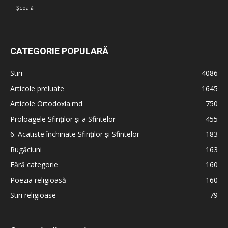
Școală
CATEGORIE POPULARĂ
Stiri
4086
Articole preluate
1645
Articole Ortodoxia.md
750
Proloagele Sfinților și a Sfintelor
455
6. Acatiste închinate Sfinților și Sfintelor
183
Rugăciuni
163
Fără categorie
160
Poezia religioasă
160
Stiri religioase
79