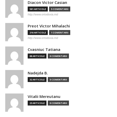
Diacon Victor Casian
581 ARTICOLE
5 COMENTARII
http://www.ortodoxia.md
Preot Victor Mihalachi
210 ARTICOLE
1 COMENTARII
http://www.ortodoxia.md
Cvasniuc Tatiana
88 ARTICOLE
0 COMENTARII
Nadejda B.
32 ARTICOLE
0 COMENTARII
Vitalii Mereutanu
23 ARTICOLE
0 COMENTARII