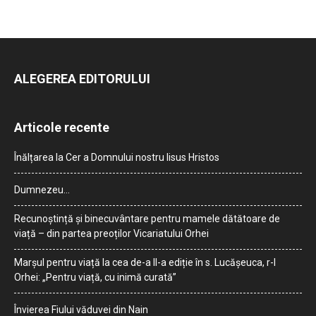
ALEGEREA EDITORULUI
Articole recente
Înălțarea la Cer a Domnului nostru Iisus Hristos
Dumnezeu…
Recunoștință și binecuvântare pentru mamele dătătoare de
viață – din partea preoților Vicariatului Orhei
Marșul pentru viață la cea de-a II-a ediție în s. Lucășeuca, r-l
Orhei: „Pentru viață, cu inimă curată”
Învierea Fiului văduvei din Nain