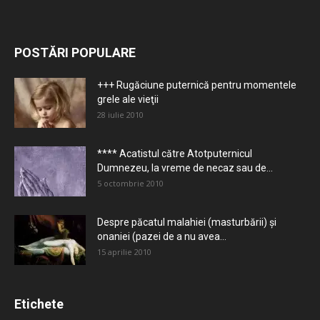
POSTĂRI POPULARE
+++ Rugăciune puternică pentru momentele
grele ale vieţii
28 iulie 2010
**** Acatistul către Atotputernicul
Dumnezeu, la vreme de necaz sau de...
5 octombrie 2010
Despre păcatul malahiei (masturbării) şi
onaniei (pazei de a nu avea...
15 aprilie 2010
Etichete