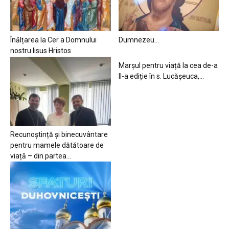
Înălțarea la Cer a Domnului
Dumnezeu…
nostru Iisus Hristos
Marșul pentru viață la cea de-a
II-a ediție în s. Lucășeuca,...
Recunoștință și binecuvântare
pentru mamele dătătoare de
viață – din partea...