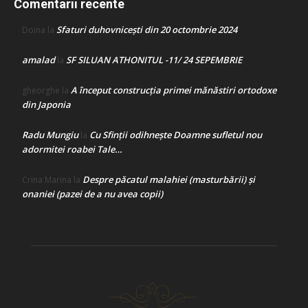
Comentarii recente
Sfaturi duhovnicești din 20 octombrie 2024
Doina
la
amalad
SF SILUAN ATHONITUL -11/ 24 SEPEMBRIE
la
A început construcţia primei mănăstiri ortodoxe
gheorghe
la
din Japonia
Radu Mungiu
Cu Sfinții odihnește Doamne sufletul nou
la
adormitei roabei Tale…
Despre păcatul malahiei (masturbării) şi
Crina Marina
la
onaniei (pazei de a nu avea copii)