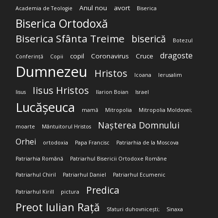
Anul nou
avort
Academia de Teologie
Biserica
Biserica Ortodoxă
Biserica Sfânta Treime
biserică
Botezul
dragoste
copil
Coronavirus
Cruce
Conferință
Copii
Dumnezeu
Hristos
Icoana
Ierusalim
Iisus Hristos
Iisus
Ilarion Boian
Israel
Lucășeuca
mamă
Mitropolia
Mitropolia Moldovei;
Nașterea Domnului
moarte
Mântuitorul Hristos
Orhei
ortodoxia
Papa Francisc
Patriarhia de la Moscova
Patriarhia Română
Patriarhul Bisericii Ortodoxe Române
Patriarhul Chiril
Patriarhul Daniel
Patriarhul Ecumenic
Predica
Patriarhul Kirill
pictura
Preot Iulian Rață
Sfaturi duhovnicești;
Sinaxa