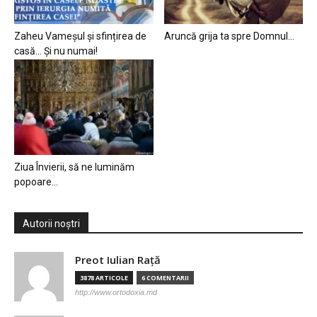
Zaheu Vameșul și sfințirea de
Aruncă grija ta spre Domnul…
casă… Și nu numai!
Ziua Învierii, să ne luminăm
popoare…
Autorii noștri
Preot Iulian Raţă
3878 ARTICOLE
6 COMENTARII
http://www.ortodoxia.md