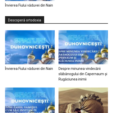
Învierea Fiului văduvei din Nain
Descoperă ortodoxia
Învierea Fiului văduvei din Nain
Despre minunea vindecării
slăbănogului din Capernaum și
Rugăciunea inimii