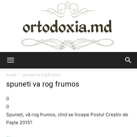
Ortodoxia.md
Acasă
spuneti va rog frumos
spuneti va rog frumos
0
0
Spuneți, vă rog frumos, cînd se începe Postul Creștin de
Paște 2015?