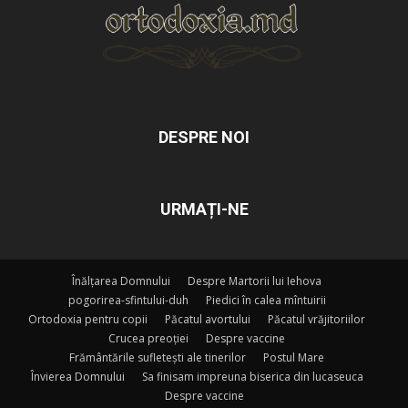
DESPRE NOI
URMAȚI-NE
Înălțarea Domnului
Despre Martorii lui Iehova
pogorirea-sfintului-duh
Piedici în calea mîntuirii
Ortodoxia pentru copii
Păcatul avortului
Păcatul vrăjitoriilor
Crucea preoției
Despre vaccine
Frământările sufletești ale tinerilor
Postul Mare
Învierea Domnului
Sa finisam impreuna biserica din lucaseuca
Despre vaccine