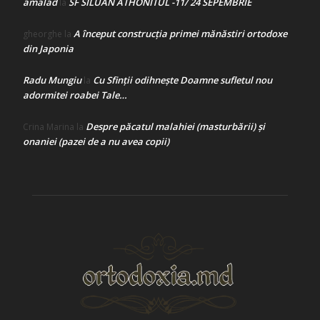
amalad
SF SILUAN ATHONITUL -11/ 24 SEPEMBRIE
la
A început construcţia primei mănăstiri ortodoxe
gheorghe
la
din Japonia
Radu Mungiu
Cu Sfinții odihnește Doamne sufletul nou
la
adormitei roabei Tale…
Despre păcatul malahiei (masturbării) şi
Crina Marina
la
onaniei (pazei de a nu avea copii)