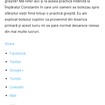
greşită? Mă refer aici şi la aceea practică întâlnită la
Împăratul Constantin în care unii oameni se botezau spre
sfârşitul vieţii fiind totuşi o practică greşită. Eu am
explicat botezul copiilor ca provenind din biserica
primară şi acest lucru mi se pare normal deoarece reiese
din mai multe lucruri.
Share
Facebook
Twitter
Google+
Tumblr
LinkedIn
Mail