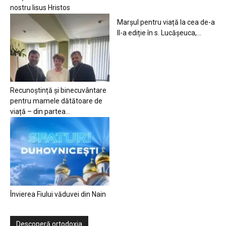
nostru Iisus Hristos
Marșul pentru viață la cea de-a
II-a ediție în s. Lucășeuca,...
Recunoștință și binecuvântare
pentru mamele dătătoare de
viață – din partea...
Învierea Fiului văduvei din Nain
Descoperă ortodoxia