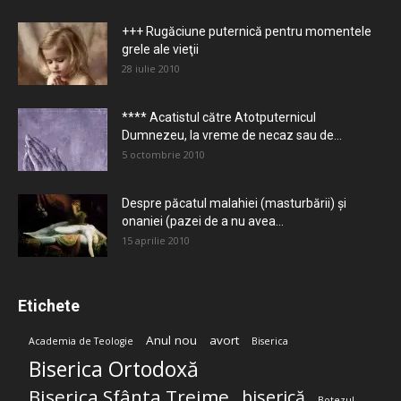
+++ Rugăciune puternică pentru momentele
grele ale vieţii
28 iulie 2010
**** Acatistul către Atotputernicul
Dumnezeu, la vreme de necaz sau de...
5 octombrie 2010
Despre păcatul malahiei (masturbării) şi
onaniei (pazei de a nu avea...
15 aprilie 2010
Etichete
Anul nou
avort
Academia de Teologie
Biserica
Biserica Ortodoxă
Biserica Sfânta Treime
biserică
Botezul