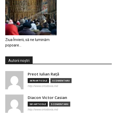
Ziua Învierii, să ne luminăm
popoare…
Autorii noștri
Preot Iulian Raţă
3878 ARTICOLE
6 COMENTARII
http://www.ortodoxia.md
Diacon Victor Casian
581 ARTICOLE
5 COMENTARII
http://www.ortodoxia.md