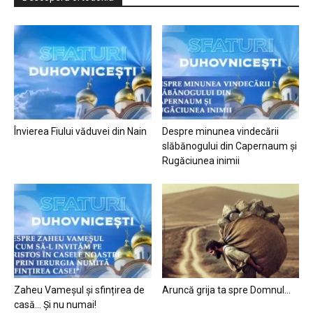
Învierea Fiului văduvei din Nain
Despre minunea vindecării
slăbănogului din Capernaum și
Rugăciunea inimii
Zaheu Vameșul și sfințirea de
Aruncă grija ta spre Domnul…
casă… Și nu numai!