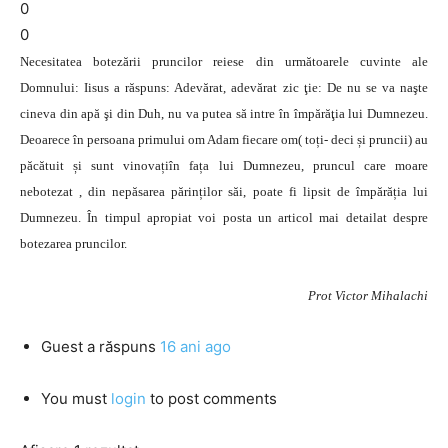
0
0
Necesitatea botezării pruncilor reiese din următoarele cuvinte ale
Domnului: Iisus a răspuns: Adevărat, adevărat zic ţie: De nu se va naşte
cineva din apă şi din Duh, nu va putea să intre în împărăţia lui Dumnezeu.
Deoarece în persoana primului om Adam fiecare om( toți- deci și pruncii) au
păcătuit și sunt vinovațiîn fața lui Dumnezeu, pruncul care moare
nebotezat , din nepăsarea părinților săi, poate fi lipsit de împărăția lui
Dumnezeu. În timpul apropiat voi posta un articol mai detailat despre
botezarea pruncilor.
Prot Victor Mihalachi
Guest
a răspuns
16 ani ago
You must
login
to post comments