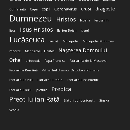
dragoste
copil
Coronavirus
Cruce
Conferință
Copii
Dumnezeu
Hristos
Icoana
Ierusalim
Iisus Hristos
Iisus
Ilarion Boian
Israel
Lucășeuca
mamă
Mitropolia
Mitropolia Moldovei;
Nașterea Domnului
moarte
Mântuitorul Hristos
Orhei
ortodoxia
Papa Francisc
Patriarhia de la Moscova
Patriarhia Română
Patriarhul Bisericii Ortodoxe Române
Patriarhul Chiril
Patriarhul Daniel
Patriarhul Ecumenic
Predica
Patriarhul Kirill
pictura
Preot Iulian Rață
Sfaturi duhovnicești;
Sinaxa
Școală