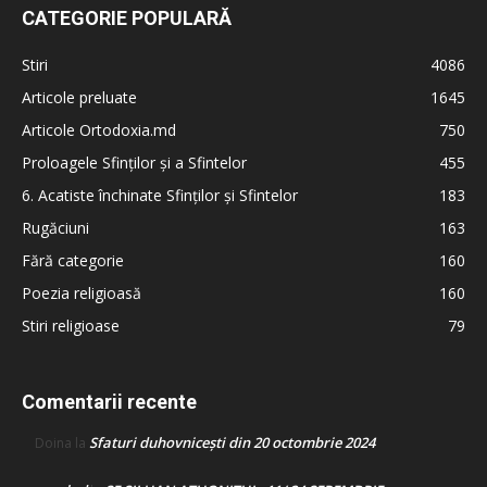
CATEGORIE POPULARĂ
Stiri
4086
Articole preluate
1645
Articole Ortodoxia.md
750
Proloagele Sfinților și a Sfintelor
455
6. Acatiste închinate Sfinților și Sfintelor
183
Rugăciuni
163
Fără categorie
160
Poezia religioasă
160
Stiri religioase
79
Comentarii recente
Sfaturi duhovnicești din 20 octombrie 2024
Doina
la