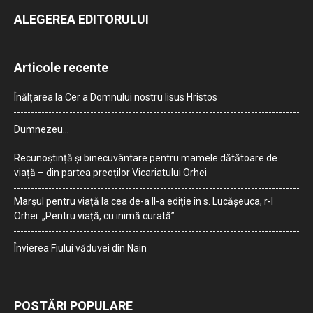
ALEGEREA EDITORULUI
Articole recente
Înălțarea la Cer a Domnului nostru Iisus Hristos
Dumnezeu…
Recunoștință și binecuvântare pentru mamele dătătoare de
viață – din partea preoților Vicariatului Orhei
Marșul pentru viață la cea de-a II-a ediție în s. Lucășeuca, r-l
Orhei: „Pentru viață, cu inimă curată”
Învierea Fiului văduvei din Nain
POSTĂRI POPULARE