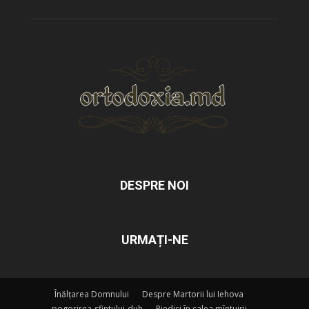
DESPRE NOI
URMAȚI-NE
Înălțarea Domnului
Despre Martorii lui Iehova
pogorirea-sfintului-duh
Piedici în calea mîntuirii