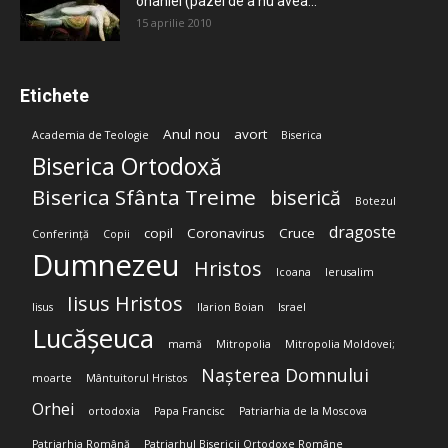
onaniei (pazei de a nu avea...
15 aprilie 2010
Etichete
Anul nou
avort
Academia de Teologie
Biserica
Biserica Ortodoxă
Biserica Sfânta Treime
biserică
Botezul
dragoste
copil
Coronavirus
Cruce
Conferință
Copii
Dumnezeu
Hristos
Icoana
Ierusalim
Iisus Hristos
Iisus
Ilarion Boian
Israel
Lucășeuca
mamă
Mitropolia
Mitropolia Moldovei;
Nașterea Domnului
moarte
Mântuitorul Hristos
Orhei
ortodoxia
Papa Francisc
Patriarhia de la Moscova
Patriarhia Română
Patriarhul Bisericii Ortodoxe Române