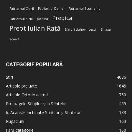
Patriarhul Chiril
Patriarhul Daniel
Patriarhul Ecumenic
Predica
Patriarhul Kirill
pictura
Preot Iulian Rață
Sfaturi duhovnicești;
Sinaxa
Școală
CATEGORIE POPULARĂ
Stiri
4086
Articole preluate
1645
Articole Ortodoxia.md
750
Proloagele Sfinților și a Sfintelor
455
6. Acatiste închinate Sfinților și Sfintelor
183
Rugăciuni
163
Fără categorie
160