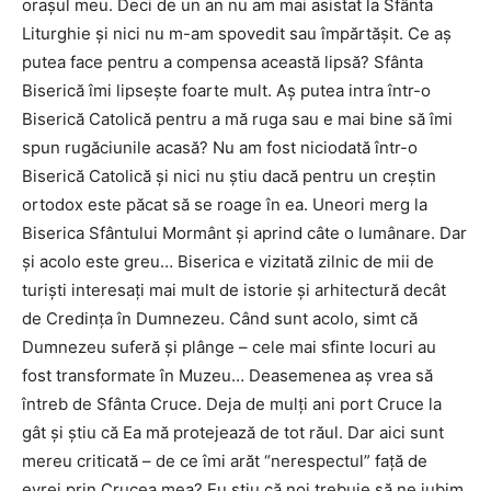
oraşul meu. Deci de un an nu am mai asistat la Sfânta
Liturghie şi nici nu m-am spovedit sau împărtăşit. Ce aş
putea face pentru a compensa această lipsă? Sfânta
Biserică îmi lipseşte foarte mult. Aş putea intra într-o
Biserică Catolică pentru a mă ruga sau e mai bine să îmi
spun rugăciunile acasă? Nu am fost niciodată într-o
Biserică Catolică şi nici nu ştiu dacă pentru un creştin
ortodox este păcat să se roage în ea. Uneori merg la
Biserica Sfântului Mormânt şi aprind câte o lumânare. Dar
şi acolo este greu… Biserica e vizitată zilnic de mii de
turişti interesaţi mai mult de istorie şi arhitectură decât
de Credinţa în Dumnezeu. Când sunt acolo, simt că
Dumnezeu suferă şi plânge – cele mai sfinte locuri au
fost transformate în Muzeu… Deasemenea aş vrea să
întreb de Sfânta Cruce. Deja de mulţi ani port Cruce la
gât şi ştiu că Ea mă protejează de tot răul. Dar aici sunt
mereu criticată – de ce îmi arăt “nerespectul” faţă de
evrei prin Crucea mea? Eu ştiu că noi trebuie să ne iubim