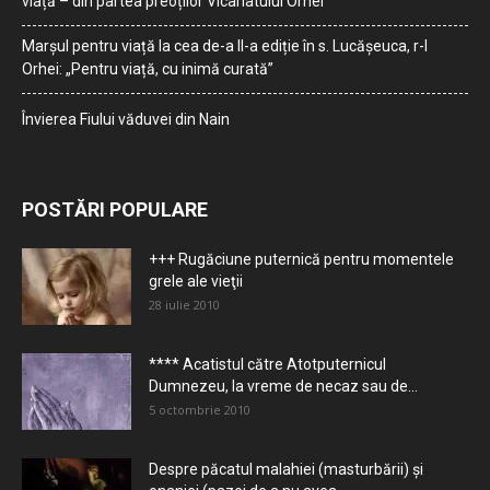
viață – din partea preoților Vicariatului Orhei
Marșul pentru viață la cea de-a II-a ediție în s. Lucășeuca, r-l
Orhei: „Pentru viață, cu inimă curată”
Învierea Fiului văduvei din Nain
POSTĂRI POPULARE
+++ Rugăciune puternică pentru momentele
grele ale vieţii
28 iulie 2010
**** Acatistul către Atotputernicul
Dumnezeu, la vreme de necaz sau de...
5 octombrie 2010
Despre păcatul malahiei (masturbării) şi