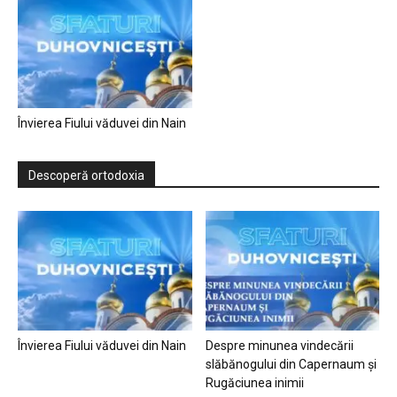
Învierea Fiului văduvei din Nain
Descoperă ortodoxia
Învierea Fiului văduvei din Nain
Despre minunea vindecării
slăbănogului din Capernaum și
Rugăciunea inimii