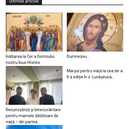
Ultimele articole
Înălțarea la Cer a Domnului
Dumnezeu…
nostru Iisus Hristos
Marșul pentru viață la cea de-a
II-a ediție în s. Lucășeuca,...
Recunoștință și binecuvântare
pentru mamele dătătoare de
viață – din partea...