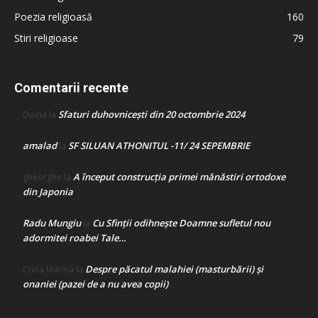
Poezia religioasă
160
Stiri religioase
79
Comentarii recente
Sfaturi duhovnicești din 20 octombrie 2024
Doina
la
amalad
SF SILUAN ATHONITUL -11/ 24 SEPEMBRIE
la
A început construcţia primei mănăstiri ortodoxe
gheorghe
la
din Japonia
Radu Mungiu
Cu Sfinții odihnește Doamne sufletul nou
la
adormitei roabei Tale…
Despre păcatul malahiei (masturbării) şi
Crina Marina
la
onaniei (pazei de a nu avea copii)