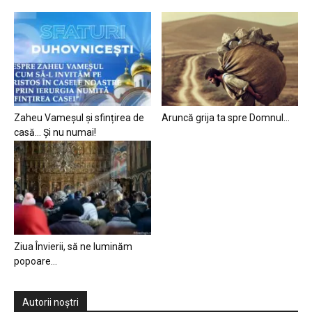
Zaheu Vameșul și sfințirea de
Aruncă grija ta spre Domnul…
casă… Și nu numai!
Ziua Învierii, să ne luminăm
popoare…
Autorii noștri