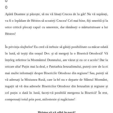
0
0
Apără Doamne și păzește, să nu vă lăsați Crucea de la gât! Nu vă supărați,
va fi o lepădare de Hristos să scoateți Crucea! Cel mai bine, fiți smerită și la
orice critică plecați capul cu smerenie, dar rămâneți o mărturisitoare a lui
Hristos!
În privința slujbelor! Eu cred că trebuie să găsiți posibilitate ca măcar odată
în lună, să ieșiți din orașul Dvs. și să mergeți la o Biserică Ortodoxă! Vă
înțeleg referitor la Mormântul Domnului, am văzut și eu ce e acolo! Dar la
oricare alta! Puțin mai la deal, e Patriarhia Ierusalimului, puteți cere de la ei
mai multe informații despre Bisericile Ortodoxe din regiune! Sau, puteți să
vă adresați la Misiunea Rusă, care la fel nu e departe de Sfântul Mormânt,
rugații să vă dea adresele Bisericilor Ortodoxe din Ierusalim și regiune și
cel puțin o dată în lună, faceți-vă posibilă mergerea la Biserică! În rest,
compensați totul prin post, milostenie și rugăciune!
Hristos să vă aibă în pază!