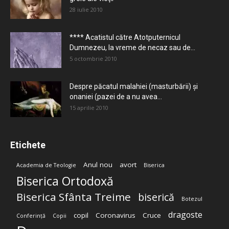
28 iulie 2010
**** Acatistul către Atotputernicul
Dumnezeu, la vreme de necaz sau de...
5 octombrie 2010
Despre păcatul malahiei (masturbării) şi
onaniei (pazei de a nu avea...
15 aprilie 2010
Etichete
Anul nou
avort
Academia de Teologie
Biserica
Biserica Ortodoxă
Biserica Sfânta Treime
biserică
Botezul
dragoste
copil
Coronavirus
Cruce
Conferință
Copii