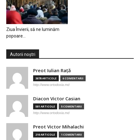
Ziua Învierii, să ne luminăm
popoare…
Autorii noștri
Preot Iulian Raţă
3878 ARTICOLE
6 COMENTARII
http://www.ortodoxia.md
Diacon Victor Casian
581 ARTICOLE
5 COMENTARII
http://www.ortodoxia.md
Preot Victor Mihalachi
210 ARTICOLE
1 COMENTARII