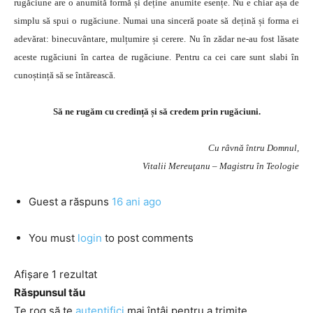
rugăciune are o anumită formă și deține anumite esențe. Nu e chiar așa de
simplu să spui o rugăciune. Numai una sinceră poate să dețină și forma ei
adevărat: binecuvântare, mulțumire și cerere. Nu în zădar ne-au fost lăsate
aceste rugăciuni în cartea de rugăciune. Pentru ca cei care sunt slabi în
cunoștință să se întărească.
Să ne rugăm cu credință și să credem prin rugăciuni.
Cu râvnă întru Domnul,
Vitalii Mereuţanu – Magistru în Teologie
Guest
a răspuns
16 ani ago
You must
login
to post comments
Afișare 1 rezultat
Răspunsul tău
Te rog să te
autentifici
mai întâi pentru a trimite.