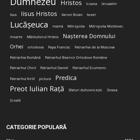
Dumnezeu
Hristos
Icoana
Ierusalim
Iisus Hristos
Iisus
Ilarion Boian
Israel
Lucășeuca
mamă
Mitropolia
Mitropolia Moldovei;
Nașterea Domnului
moarte
Mântuitorul Hristos
Orhei
ortodoxia
Papa Francisc
Patriarhia de la Moscova
Patriarhia Română
Patriarhul Bisericii Ortodoxe Române
Patriarhul Chiril
Patriarhul Daniel
Patriarhul Ecumenic
Predica
Patriarhul Kirill
pictura
Preot Iulian Rață
Sfaturi duhovnicești;
Sinaxa
Școală
CATEGORIE POPULARĂ