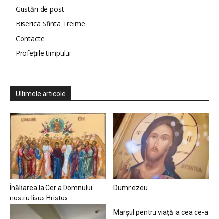
Gustări de post
Biserica Sfinta Treime
Contacte
Profețiile timpului
Ultimele articole
Înălțarea la Cer a Domnului
Dumnezeu…
nostru Iisus Hristos
Marșul pentru viață la cea de-a