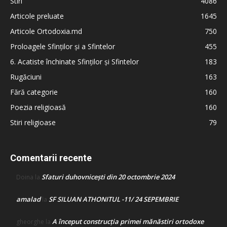
Stiri
4086
Articole preluate
1645
Articole Ortodoxia.md
750
Proloagele Sfinților și a Sfintelor
455
6. Acatiste închinate Sfinților și Sfintelor
183
Rugăciuni
163
Fără categorie
160
Poezia religioasă
160
Stiri religioase
79
Comentarii recente
Sfaturi duhovnicești din 20 octombrie 2024
Doina
la
amalad
SF SILUAN ATHONITUL -11/ 24 SEPEMBRIE
la
A început construcţia primei mănăstiri ortodoxe
gheorghe
la