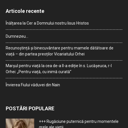
Articole recente
Înălțarea la Cer a Domnului nostru Iisus Hristos
Dumnezeu…
Recunoștință și binecuvântare pentru mamele dătătoare de
viață – din partea preoților Vicariatului Orhei
Marșul pentru viață la cea de-a II-a ediție în s. Lucășeuca, r-l
Orhei: „Pentru viață, cu inimă curată”
Învierea Fiului văduvei din Nain
POSTĂRI POPULARE
+++ Rugăciune puternică pentru momentele
grele ale vieţii