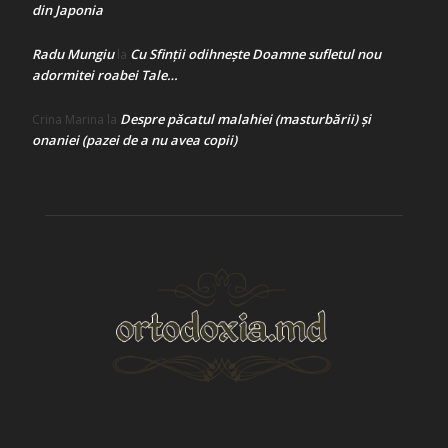
din Japonia
Radu Mungiu
Cu Sfinții odihnește Doamne sufletul nou
la
adormitei roabei Tale…
Despre păcatul malahiei (masturbării) şi
Crina Marina
la
onaniei (pazei de a nu avea copii)