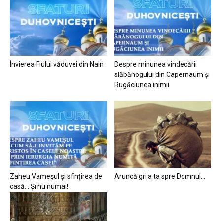
Învierea Fiului văduvei din Nain
Despre minunea vindecării
slăbănogului din Capernaum și
Rugăciunea inimii
Zaheu Vameșul și sfințirea de
Aruncă grija ta spre Domnul…
casă… Și nu numai!