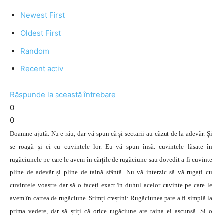
Newest First
Oldest First
Random
Recent activ
Răspunde la această întrebare
0
0
Doamne ajută. Nu e rău, dar vă spun că și sectarii au căzut de la adevăr. Și
se roagă și ei cu cuvintele lor. Eu vă spun însă. cuvintele lăsate în
rugăciunele pe care le avem în cărțile de rugăciune sau dovedit a fi cuvinte
pline de adevăr și pline de taină sfântă. Nu vă interzic să vă rugați cu
cuvintele voastre dar să o faceți exact în duhul acelor cuvinte pe care le
avem în cartea de rugăciune. Stimți creștini: Rugăciunea pare a fi simplă la
prima vedere, dar să știți că orice rugăciune are taina ei ascunsă. Și o