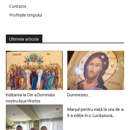
Contacte
Profețiile timpului
Ultimele articole
Înălțarea la Cer a Domnului
Dumnezeu…
nostru Iisus Hristos
Marșul pentru viață la cea de-a
II-a ediție în s. Lucășeuca,...