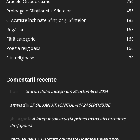
Articole Ortodoxia.md
750
Proloagele Sfinților și a Sfintelor
455
6. Acatiste închinate Sfinților și Sfintelor
183
Rugăciuni
163
Fără categorie
160
Poezia religioasă
160
Stiri religioase
79
Comentarii recente
Sfaturi duhovnicești din 20 octombrie 2024
Doina
la
amalad
SF SILUAN ATHONITUL -11/ 24 SEPEMBRIE
la
A început construcţia primei mănăstiri ortodoxe
gheorghe
la
din Japonia
Radu Mungiu
Cu Sfinții odihnește Doamne sufletul nou
la