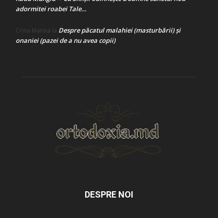
adormitei roabei Tale…
Despre păcatul malahiei (masturbării) şi
Crina Marina
la
onaniei (pazei de a nu avea copii)
DESPRE NOI