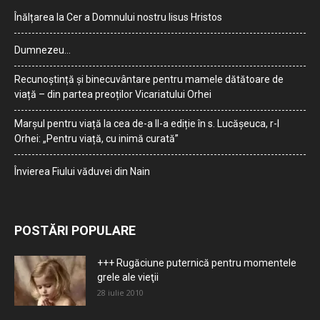
Înălțarea la Cer a Domnului nostru Iisus Hristos
Dumnezeu…
Recunoștință și binecuvântare pentru mamele dătătoare de
viață – din partea preoților Vicariatului Orhei
Marșul pentru viață la cea de-a II-a ediție în s. Lucășeuca, r-l
Orhei: „Pentru viață, cu inimă curată”
Învierea Fiului văduvei din Nain
POSTĂRI POPULARE
+++ Rugăciune puternică pentru momentele
grele ale vieţii
28 iulie 2010