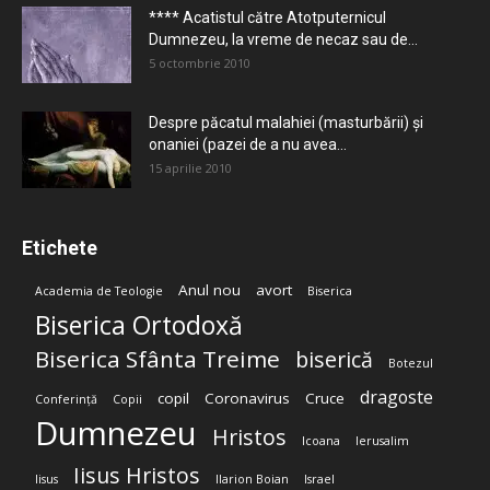
**** Acatistul către Atotputernicul
Dumnezeu, la vreme de necaz sau de...
5 octombrie 2010
Despre păcatul malahiei (masturbării) şi
onaniei (pazei de a nu avea...
15 aprilie 2010
Etichete
Anul nou
avort
Academia de Teologie
Biserica
Biserica Ortodoxă
Biserica Sfânta Treime
biserică
Botezul
dragoste
copil
Coronavirus
Cruce
Conferință
Copii
Dumnezeu
Hristos
Icoana
Ierusalim
Iisus Hristos
Iisus
Ilarion Boian
Israel