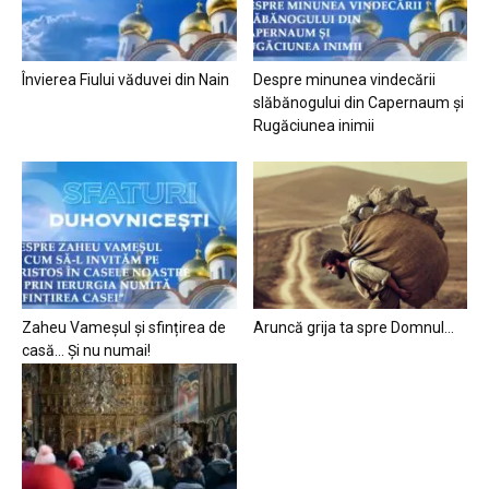
Învierea Fiului văduvei din Nain
Despre minunea vindecării
slăbănogului din Capernaum și
Rugăciunea inimii
Zaheu Vameșul și sfințirea de
Aruncă grija ta spre Domnul…
casă… Și nu numai!