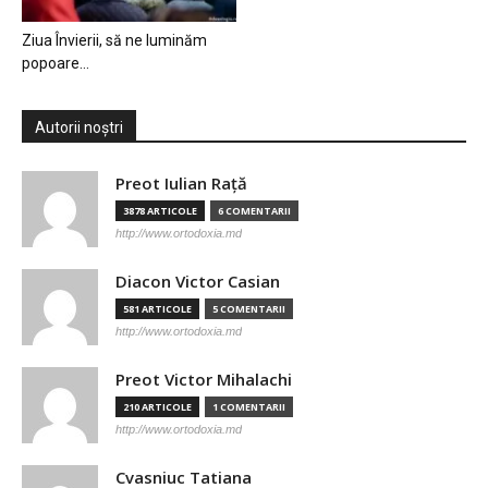
Ziua Învierii, să ne luminăm
popoare…
Autorii noștri
Preot Iulian Raţă
3878 ARTICOLE
6 COMENTARII
http://www.ortodoxia.md
Diacon Victor Casian
581 ARTICOLE
5 COMENTARII
http://www.ortodoxia.md
Preot Victor Mihalachi
210 ARTICOLE
1 COMENTARII
http://www.ortodoxia.md
Cvasniuc Tatiana