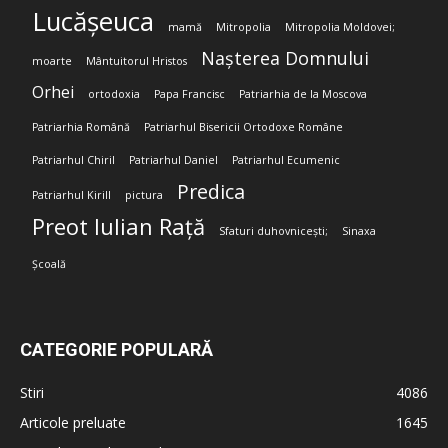
Lucășeuca
mamă
Mitropolia
Mitropolia Moldovei;
Nașterea Domnului
moarte
Mântuitorul Hristos
Orhei
ortodoxia
Papa Francisc
Patriarhia de la Moscova
Patriarhia Română
Patriarhul Bisericii Ortodoxe Române
Patriarhul Chiril
Patriarhul Daniel
Patriarhul Ecumenic
Predica
Patriarhul Kirill
pictura
Preot Iulian Rață
Sfaturi duhovnicești;
Sinaxa
Școală
CATEGORIE POPULARĂ
Stiri
4086
Articole preluate
1645