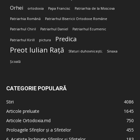
Orhei
ortodoxia
Papa Francisc
Patriarhia de la Moscova
Patriarhia Română
Patriarhul Bisericii Ortodoxe Române
Patriarhul Chiril
Patriarhul Daniel
Patriarhul Ecumenic
Predica
Patriarhul Kirill
pictura
Preot Iulian Rață
Sfaturi duhovnicești;
Sinaxa
Școală
CATEGORIE POPULARĂ
Stiri
4086
Articole preluate
1645
Articole Ortodoxia.md
750
Proloagele Sfinților și a Sfintelor
455
6. Acatiste închinate Sfinților și Sfintelor
183