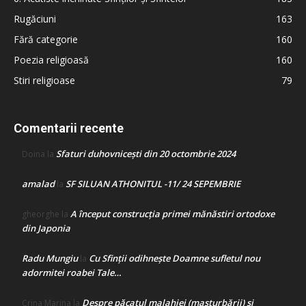
Rugăciuni
163
Fără categorie
160
Poezia religioasă
160
Stiri religioase
79
Comentarii recente
Sfaturi duhovnicești din 20 octombrie 2024
Doina
la
amalad
SF SILUAN ATHONITUL -11/ 24 SEPEMBRIE
la
A început construcţia primei mănăstiri ortodoxe
gheorghe
la
din Japonia
Radu Mungiu
Cu Sfinții odihnește Doamne sufletul nou
la
adormitei roabei Tale…
Despre păcatul malahiei (masturbării) şi
Crina Marina
la