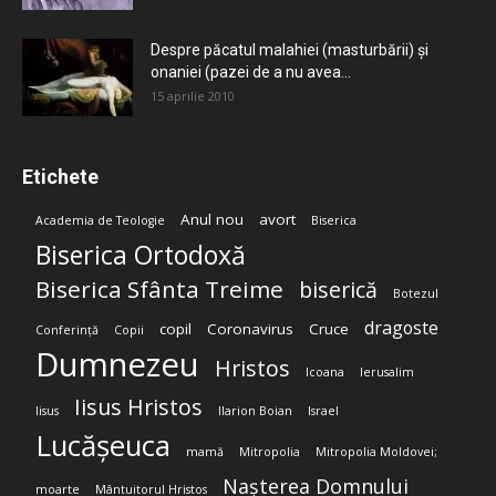
Despre păcatul malahiei (masturbării) şi
onaniei (pazei de a nu avea...
15 aprilie 2010
Etichete
Anul nou
avort
Academia de Teologie
Biserica
Biserica Ortodoxă
Biserica Sfânta Treime
biserică
Botezul
dragoste
copil
Coronavirus
Cruce
Conferință
Copii
Dumnezeu
Hristos
Icoana
Ierusalim
Iisus Hristos
Iisus
Ilarion Boian
Israel
Lucășeuca
mamă
Mitropolia
Mitropolia Moldovei;
Nașterea Domnului
moarte
Mântuitorul Hristos