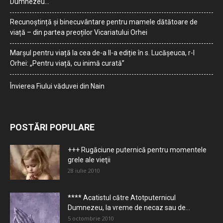
Dumnezeu…
Recunoștință și binecuvântare pentru mamele dătătoare de
viață – din partea preoților Vicariatului Orhei
Marșul pentru viață la cea de-a II-a ediție în s. Lucășeuca, r-l
Orhei: „Pentru viață, cu inimă curată”
Învierea Fiului văduvei din Nain
POSTĂRI POPULARE
+++ Rugăciune puternică pentru momentele
grele ale vieţii
28 iulie 2010
**** Acatistul către Atotputernicul
Dumnezeu, la vreme de necaz sau de...
5 octombrie 2010