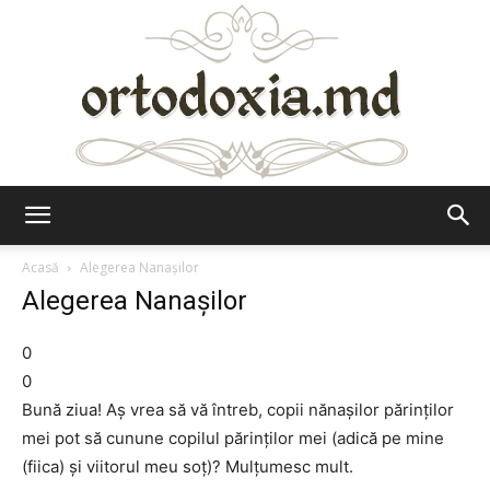
Ortodoxia.md
Acasă
Alegerea Nanaşilor
Alegerea Nanaşilor
0
0
Bună ziua! Aş vrea să vă întreb, copii nănaşilor părinţilor
mei pot să cunune copilul părinţilor mei (adică pe mine
(fiica) şi viitorul meu soţ)? Mulţumesc mult.