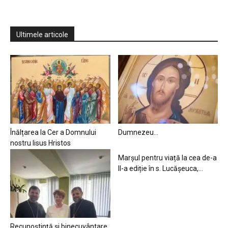
Ultimele articole
Înălțarea la Cer a Domnului
Dumnezeu…
nostru Iisus Hristos
Marșul pentru viață la cea de-a
II-a ediție în s. Lucășeuca,...
Recunoștință și binecuvântare