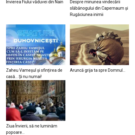
Învierea Fiului văduvei din Nain
Despre minunea vindecării
slăbănogului din Capernaum și
Rugăciunea inimii
Zaheu Vameșul și sfințirea de
Aruncă grija ta spre Domnul…
casă… Și nu numai!
Ziua Învierii, să ne luminăm
popoare…