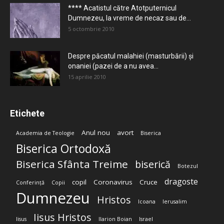
**** Acatistul către Atotputernicul
Dumnezeu, la vreme de necaz sau de...
5 octombrie 2010
Despre păcatul malahiei (masturbării) şi
onaniei (pazei de a nu avea...
15 aprilie 2010
Etichete
Anul nou
avort
Academia de Teologie
Biserica
Biserica Ortodoxă
Biserica Sfânta Treime
biserică
Botezul
dragoste
copil
Coronavirus
Cruce
Conferință
Copii
Dumnezeu
Hristos
Icoana
Ierusalim
Iisus Hristos
Iisus
Ilarion Boian
Israel