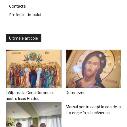
Contacte
Profețiile timpului
Ultimele articole
Înălțarea la Cer a Domnului
Dumnezeu…
nostru Iisus Hristos
Marșul pentru viață la cea de-a
II-a ediție în s. Lucășeuca,...