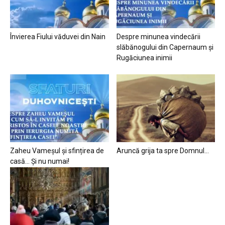
Învierea Fiului văduvei din Nain
Despre minunea vindecării
slăbănogului din Capernaum și
Rugăciunea inimii
Zaheu Vameșul și sfințirea de
Aruncă grija ta spre Domnul…
casă… Și nu numai!