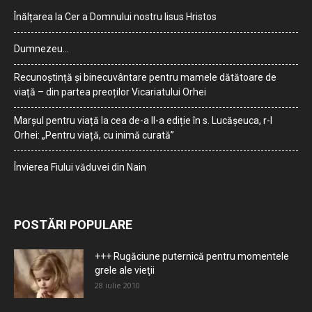
Înălțarea la Cer a Domnului nostru Iisus Hristos
Dumnezeu…
Recunoștință și binecuvântare pentru mamele dătătoare de
viață – din partea preoților Vicariatului Orhei
Marșul pentru viață la cea de-a II-a ediție în s. Lucășeuca, r-l
Orhei: „Pentru viață, cu inimă curată”
Învierea Fiului văduvei din Nain
POSTĂRI POPULARE
+++ Rugăciune puternică pentru momentele
grele ale vieţii
28 iulie 2010