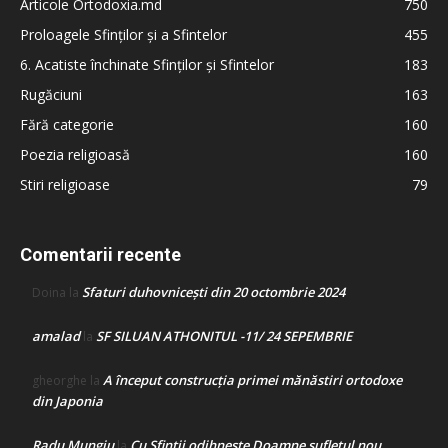
Articole Ortodoxia.md
750
Proloagele Sfinților și a Sfintelor
455
6. Acatiste închinate Sfinților și Sfintelor
183
Rugăciuni
163
Fără categorie
160
Poezia religioasă
160
Stiri religioase
79
Comentarii recente
Sfaturi duhovnicești din 20 octombrie 2024
Doina
la
amalad
SF SILUAN ATHONITUL -11/ 24 SEPEMBRIE
la
A început construcţia primei mănăstiri ortodoxe
gheorghe
la
din Japonia
Radu Mungiu
Cu Sfinții odihnește Doamne sufletul nou
la