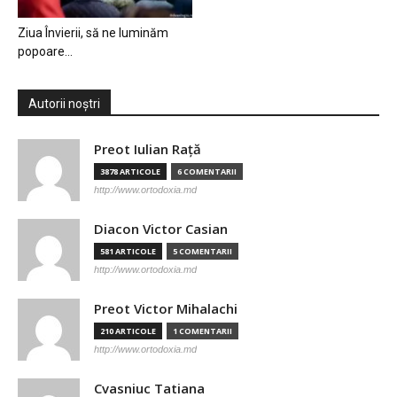
Ziua Învierii, să ne luminăm
popoare…
Autorii noștri
Preot Iulian Raţă
3878 ARTICOLE
6 COMENTARII
http://www.ortodoxia.md
Diacon Victor Casian
581 ARTICOLE
5 COMENTARII
http://www.ortodoxia.md
Preot Victor Mihalachi
210 ARTICOLE
1 COMENTARII
http://www.ortodoxia.md
Cvasniuc Tatiana