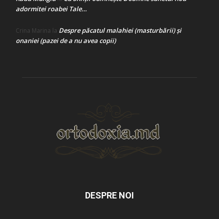
adormitei roabei Tale…
Despre păcatul malahiei (masturbării) şi
Crina Marina
la
onaniei (pazei de a nu avea copii)
DESPRE NOI