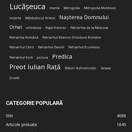
Lucășeuca
mamă
Mitropolia
Mitropolia Moldovei;
Nașterea Domnului
moarte
Mântuitorul Hristos
Orhei
ortodoxia
Papa Francisc
Patriarhia de la Moscova
Patriarhia Română
Patriarhul Bisericii Ortodoxe Române
Patriarhul Chiril
Patriarhul Daniel
Patriarhul Ecumenic
Predica
Patriarhul Kirill
pictura
Preot Iulian Rață
Sfaturi duhovnicești;
Sinaxa
Școală
CATEGORIE POPULARĂ
Stiri
4086
Articole preluate
1645