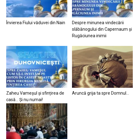
Învierea Fiului văduvei din Nain
Despre minunea vindecării
slăbănogului din Capernaum și
Rugăciunea inimii
Zaheu Vameșul și sfințirea de
Aruncă grija ta spre Domnul…
casă… Și nu numai!