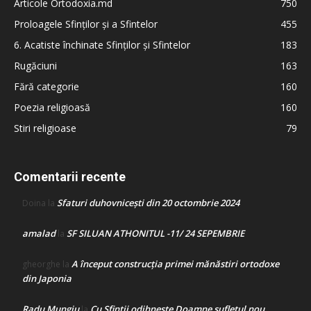
Articole Ortodoxia.md
750
Proloagele Sfinților și a Sfintelor
455
6. Acatiste închinate Sfinților și Sfintelor
183
Rugăciuni
163
Fără categorie
160
Poezia religioasă
160
Stiri religioase
79
Comentarii recente
Sfaturi duhovnicești din 20 octombrie 2024
Doina
la
amalad
SF SILUAN ATHONITUL -11/ 24 SEPEMBRIE
la
A început construcţia primei mănăstiri ortodoxe
gheorghe
la
din Japonia
Radu Mungiu
Cu Sfinții odihnește Doamne sufletul nou
la