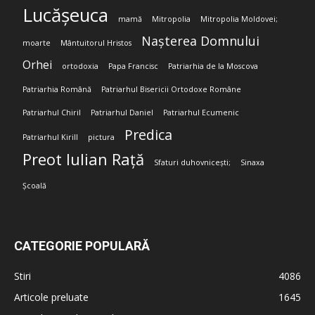
Lucășeuca
mamă
Mitropolia
Mitropolia Moldovei;
Nașterea Domnului
moarte
Mântuitorul Hristos
Orhei
ortodoxia
Papa Francisc
Patriarhia de la Moscova
Patriarhia Română
Patriarhul Bisericii Ortodoxe Române
Patriarhul Chiril
Patriarhul Daniel
Patriarhul Ecumenic
Predica
Patriarhul Kirill
pictura
Preot Iulian Rață
Sfaturi duhovnicești;
Sinaxa
Școală
CATEGORIE POPULARĂ
Stiri
4086
Articole preluate
1645