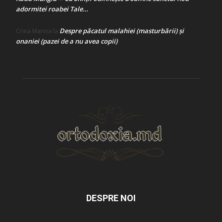
adormitei roabei Tale…
Despre păcatul malahiei (masturbării) şi
Crina Marina
la
onaniei (pazei de a nu avea copii)
DESPRE NOI