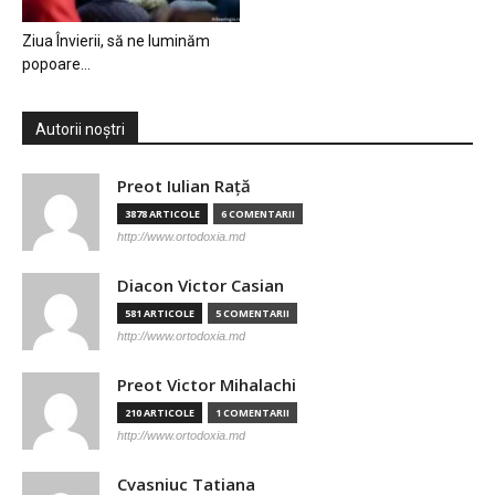
Ziua Învierii, să ne luminăm
popoare…
Autorii noștri
Preot Iulian Raţă
3878 ARTICOLE
6 COMENTARII
http://www.ortodoxia.md
Diacon Victor Casian
581 ARTICOLE
5 COMENTARII
http://www.ortodoxia.md
Preot Victor Mihalachi
210 ARTICOLE
1 COMENTARII
http://www.ortodoxia.md
Cvasniuc Tatiana