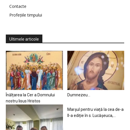
Contacte
Profețiile timpului
Ultimele articole
Înălțarea la Cer a Domnului
Dumnezeu…
nostru Iisus Hristos
Marșul pentru viață la cea de-a
II-a ediție în s. Lucășeuca,...