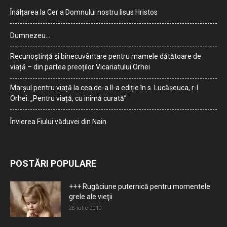
Înălțarea la Cer a Domnului nostru Iisus Hristos
Dumnezeu…
Recunoștință și binecuvântare pentru mamele dătătoare de
viață – din partea preoților Vicariatului Orhei
Marșul pentru viață la cea de-a II-a ediție în s. Lucășeuca, r-l
Orhei: „Pentru viață, cu inimă curată”
Învierea Fiului văduvei din Nain
POSTĂRI POPULARE
+++ Rugăciune puternică pentru momentele
grele ale vieţii
28 iulie 2010