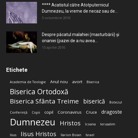
**** Acatistul către Atotputernicul
Dumnezeu, la vreme de necaz sau de...
5 octombrie 2010
Despre păcatul malahiei (masturbării) şi
onaniei (pazei de a nu avea...
15 aprilie 2010
Etichete
Anul nou
avort
Academia de Teologie
Biserica
Biserica Ortodoxă
Biserica Sfânta Treime
biserică
Botezul
dragoste
copil
Coronavirus
Cruce
Conferință
Copii
Dumnezeu
Hristos
Icoana
Ierusalim
Iisus Hristos
Iisus
Ilarion Boian
Israel