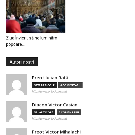
Ziua Învierii, să ne luminăm
popoare…
Autorii noștri
Preot Iulian Raţă
3878 ARTICOLE
6 COMENTARII
http://www.ortodoxia.md
Diacon Victor Casian
581 ARTICOLE
5 COMENTARII
http://www.ortodoxia.md
Preot Victor Mihalachi