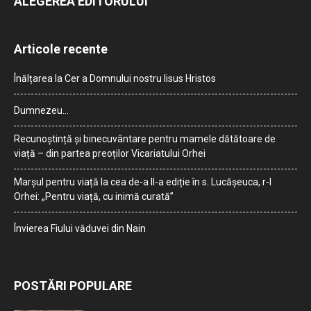
ALEGEREA EDITORULUI
Articole recente
Înălțarea la Cer a Domnului nostru Iisus Hristos
Dumnezeu…
Recunoștință și binecuvântare pentru mamele dătătoare de
viață – din partea preoților Vicariatului Orhei
Marșul pentru viață la cea de-a II-a ediție în s. Lucășeuca, r-l
Orhei: „Pentru viață, cu inimă curată”
Învierea Fiului văduvei din Nain
POSTĂRI POPULARE