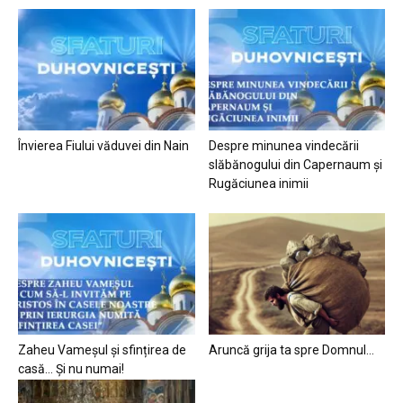
Învierea Fiului văduvei din Nain
Despre minunea vindecării
slăbănogului din Capernaum și
Rugăciunea inimii
Zaheu Vameșul și sfințirea de
Aruncă grija ta spre Domnul…
casă… Și nu numai!