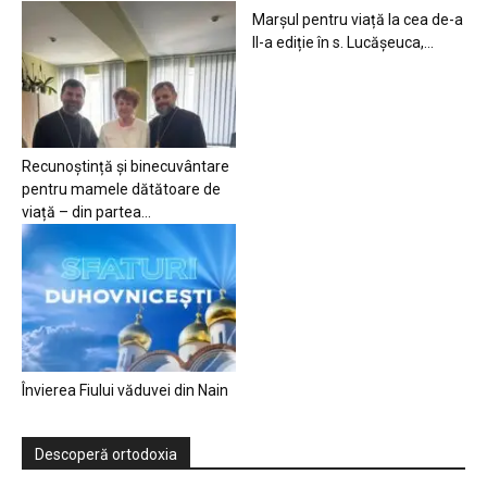
Marșul pentru viață la cea de-a
II-a ediție în s. Lucășeuca,...
Recunoștință și binecuvântare
pentru mamele dătătoare de
viață – din partea...
Învierea Fiului văduvei din Nain
Descoperă ortodoxia