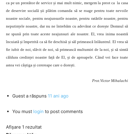
ca pe un prestător de service și mai mult nimic, mergem la preot ca la casa
de deservire socială șii plătim comanda să se roage pentru toate nevoile
noastre sociale, pentru neajunsurile noastre, pentru ratările noastre, pentru
neputințele noastre, dar nu ne întrebăm cu adevărat ce dorește Domnul să
ne spună prin toate aceste neajunsuri ale noastre. El, vrea inima noastră
încuiată și împetrită ca să fie deschisă și săl primească înlăuntrul. El vrea să
fie iubit de noi, slăvit de noi, să primească multumiri de la noi, și să simtă
căldura credinței noastre față de El, și de aproapele. Când vei face toate
astea vei câștiga și cerereape care o dorești.
Prot.Victor Mihalachi
Guest
a răspuns
11 ani ago
You must
login
to post comments
Afișare 1 rezultat