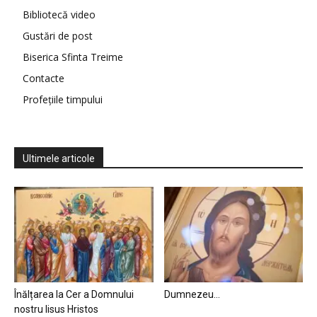
Bibliotecă video
Gustări de post
Biserica Sfinta Treime
Contacte
Profețiile timpului
Ultimele articole
Înălțarea la Cer a Domnului
Dumnezeu…
nostru Iisus Hristos