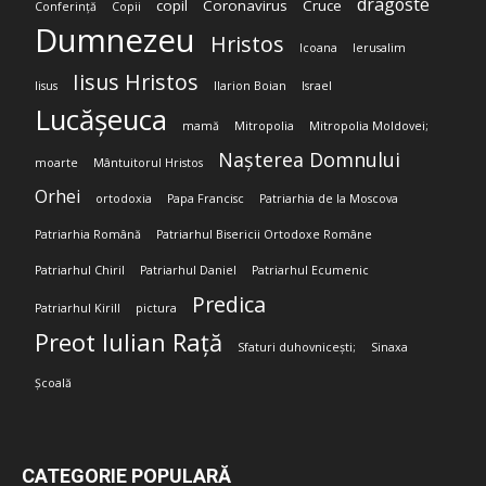
dragoste
copil
Coronavirus
Cruce
Conferință
Copii
Dumnezeu
Hristos
Icoana
Ierusalim
Iisus Hristos
Iisus
Ilarion Boian
Israel
Lucășeuca
mamă
Mitropolia
Mitropolia Moldovei;
Nașterea Domnului
moarte
Mântuitorul Hristos
Orhei
ortodoxia
Papa Francisc
Patriarhia de la Moscova
Patriarhia Română
Patriarhul Bisericii Ortodoxe Române
Patriarhul Chiril
Patriarhul Daniel
Patriarhul Ecumenic
Predica
Patriarhul Kirill
pictura
Preot Iulian Rață
Sfaturi duhovnicești;
Sinaxa
Școală
CATEGORIE POPULARĂ