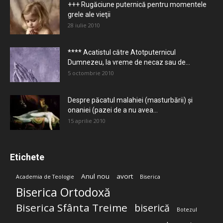
+++ Rugăciune puternică pentru momentele
grele ale vieţii
28 iulie 2010
**** Acatistul către Atotputernicul
Dumnezeu, la vreme de necaz sau de...
5 octombrie 2010
Despre păcatul malahiei (masturbării) şi
onaniei (pazei de a nu avea...
15 aprilie 2010
Etichete
Anul nou
avort
Academia de Teologie
Biserica
Biserica Ortodoxă
Biserica Sfânta Treime
biserică
Botezul