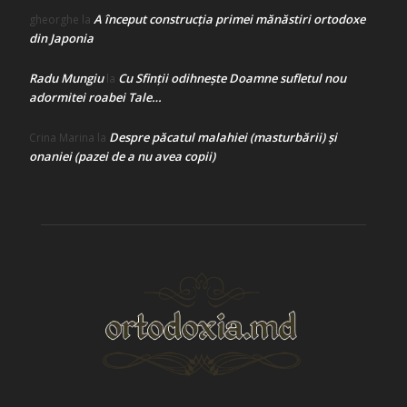
A început construcţia primei mănăstiri ortodoxe
gheorghe
la
din Japonia
Radu Mungiu
Cu Sfinții odihnește Doamne sufletul nou
la
adormitei roabei Tale…
Despre păcatul malahiei (masturbării) şi
Crina Marina
la
onaniei (pazei de a nu avea copii)