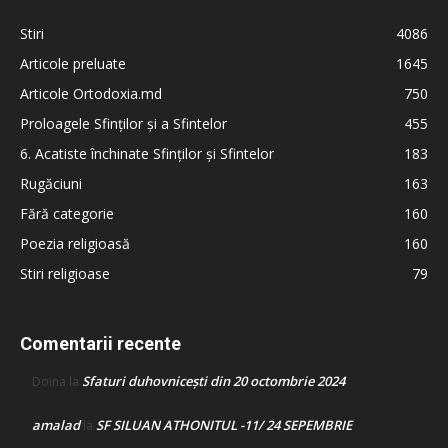
Stiri
4086
Articole preluate
1645
Articole Ortodoxia.md
750
Proloagele Sfinților și a Sfintelor
455
6. Acatiste închinate Sfinților și Sfintelor
183
Rugăciuni
163
Fără categorie
160
Poezia religioasă
160
Stiri religioase
79
Comentarii recente
Sfaturi duhovnicești din 20 octombrie 2024
Doina
la
amalad
SF SILUAN ATHONITUL -11/ 24 SEPEMBRIE
la