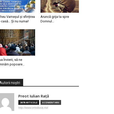
heu Vameșul și sfințirea
Aruncă grija ta spre
 casă… Și nu numai!
Domnul…
ua Învierii, să ne
minăm popoare…
Autorii noștri
Preot Iulian Raţă
3878 ARTICOLE
6 COMENTARII
http://www.ortodoxia.md