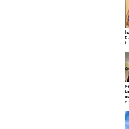
În
Do
Hr
Re
bi
ma
vi