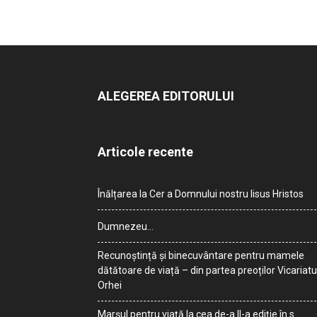
ALEGEREA EDITORULUI
Articole recente
Înălțarea la Cer a Domnului nostru Iisus Hristos
Dumnezeu…
Recunoștință și binecuvântare pentru mamele
dătătoare de viață – din partea preoților Vicariatu
Orhei
Marșul pentru viață la cea de-a II-a ediție în s.