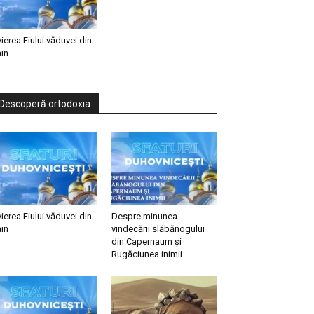
vierea Fiului văduvei din
in
Descoperă ortodoxia
vierea Fiului văduvei din
Despre minunea
in
vindecării slăbănogului
din Capernaum și
Rugăciunea inimii