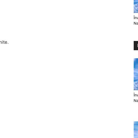
În
Na
mite.
În
Na