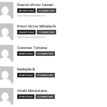
Diacon Victor Casian
581 ARTICOLE
5 COMENTARII
http://www.ortodoxia.md
Preot Victor Mihalachi
210 ARTICOLE
1 COMENTARII
http://www.ortodoxia.md
Cvasniuc Tatiana
88 ARTICOLE
0 COMENTARII
Nadejda B.
32 ARTICOLE
0 COMENTARII
Vitalii Mereutanu
23 ARTICOLE
0 COMENTARII