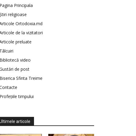
Pagina Principala
Știri religioase
Articole Ortodoxia.md
Articole de la vizitatori
Articole preluate
Tâlcuiri
Bibliotecă video
Gustări de post
Biserica Sfinta Treime
Contacte
Profețiile timpului
Ultimele articole