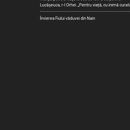
Lucășeuca, r-l Orhei: „Pentru viață, cu inimă curat
Învierea Fiului văduvei din Nain