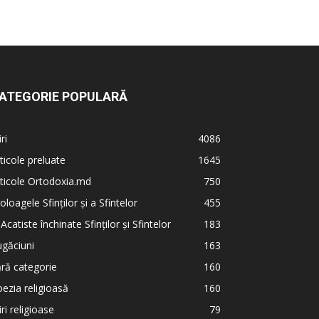
ATEGORIE POPULARĂ
iri
4086
ticole preluate
1645
ticole Ortodoxia.md
750
oloagele Sfinților și a Sfintelor
455
 Acatiste închinate Sfinților și Sfintelor
183
găciuni
163
ră categorie
160
ezia religioasă
160
iri religioase
79