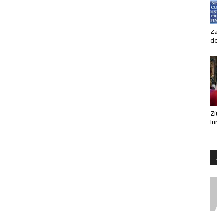
Za
de
Zi
lu