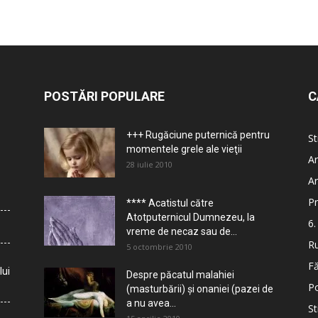
POSTĂRI POPULARE
C
+++ Rugăciune puternică pentru
St
momentele grele ale vieţii
Ar
28 iulie 2010
Ar
Pr
**** Acatistul către
Atotputernicul Dumnezeu, la
6.
vreme de necaz sau de...
Ru
5 octombrie 2010
Fă
lui
Despre păcatul malahiei
Po
(masturbării) şi onaniei (pazei de
a nu avea...
St