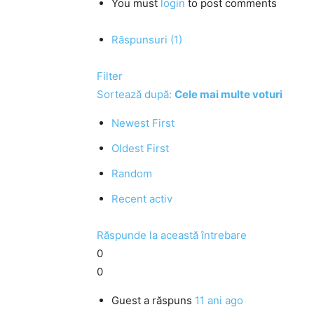
You must
login
to post comments
Răspunsuri (1)
Filter
Sortează după:
Cele mai multe voturi
Newest First
Oldest First
Random
Recent activ
Răspunde la această întrebare
0
0
Guest
a răspuns
11 ani ago