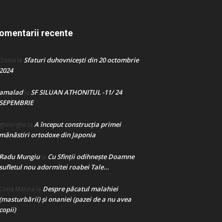
omentarii recente
Sfaturi duhovnicești din 20 octombrie
Doina
la
2024
amalad
SF SILUAN ATHONITUL -11/ 24
la
SEPEMBRIE
A început construcţia primei
gheorghe
la
mănăstiri ortodoxe din Japonia
Radu Mungiu
Cu Sfinții odihnește Doamne
la
sufletul nou adormitei roabei Tale…
Despre păcatul malahiei
Crina Marina
la
(masturbării) şi onaniei (pazei de a nu avea
copii)