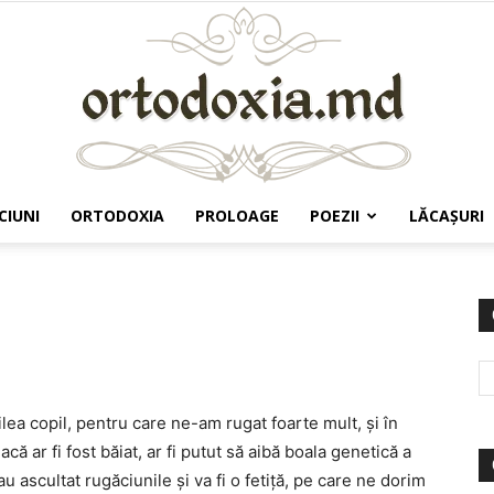
CIUNI
ORTODOXIA
PROLOAGE
POEZII
LĂCAŞURI
Ortodoxia.md
ilea copil, pentru care ne-am rugat foarte mult, și în
că ar fi fost băiat, ar fi putut să aibă boala genetică a
ascultat rugăciunile și va fi o fetiță, pe care ne dorim