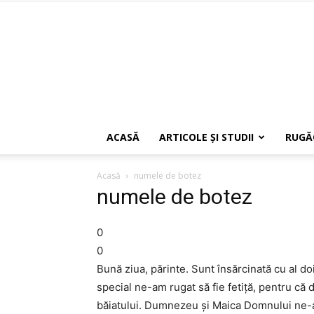
ACASĂ
ARTICOLE ŞI STUDII
RUGĂ
Acasă
numele de botez
numele de botez
0
0
Bună ziua, părinte. Sunt însărcinată cu al do
special ne-am rugat să fie fetiță, pentru că da
băiatului. Dumnezeu și Maica Domnului ne-au 