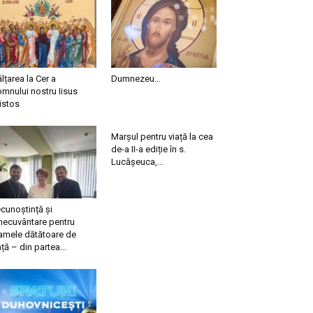
ălțarea la Cer a
Dumnezeu…
mnului nostru Iisus
istos
Marșul pentru viață la cea
de-a II-a ediție în s.
Lucășeuca,...
cunoștință și
necuvântare pentru
mele dătătoare de
ață – din partea...