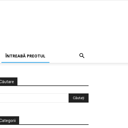
ÎNTREABĂ PREOTUL
Căutare
Categorii