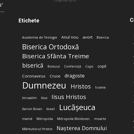
15 aprilie 2010
ă”
C
Etichete
Anul nou
avort
Academia de Teologie
Biserica
Biserica Ortodoxă
Biserica Sfânta Treime
biserică
copil
Botezul
Conferință
Copii
dragoste
Coronavirus
Cruce
Dumnezeu
Hristos
Icoana
Iisus Hristos
Ierusalim
Iisus
Lucășeuca
Ilarion Boian
Israel
mamă
Mitropolia
Mitropolia Moldovei;
moarte
Nașterea Domnului
Mântuitorul Hristos