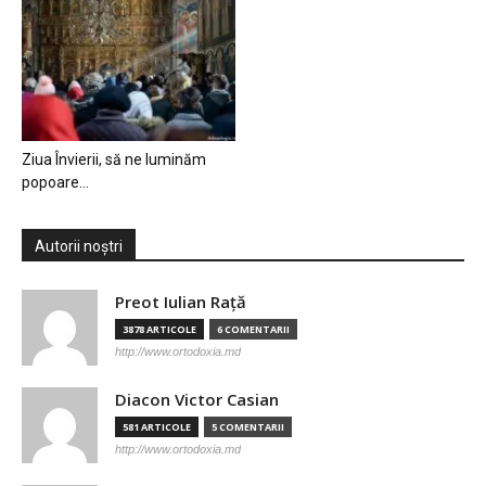
Ziua Învierii, să ne luminăm
popoare…
Autorii noștri
Preot Iulian Raţă
3878 ARTICOLE
6 COMENTARII
http://www.ortodoxia.md
Diacon Victor Casian
581 ARTICOLE
5 COMENTARII
http://www.ortodoxia.md