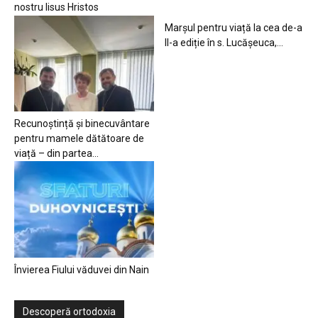
nostru Iisus Hristos
Marșul pentru viață la cea de-a
II-a ediție în s. Lucășeuca,...
Recunoștință și binecuvântare
pentru mamele dătătoare de
viață – din partea...
Învierea Fiului văduvei din Nain
Descoperă ortodoxia