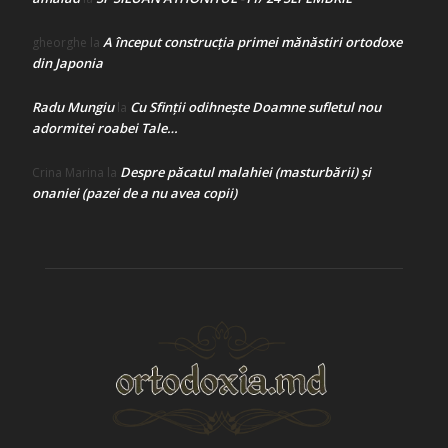
A început construcţia primei mănăstiri ortodoxe
gheorghe
la
din Japonia
Radu Mungiu
Cu Sfinții odihnește Doamne sufletul nou
la
adormitei roabei Tale…
Despre păcatul malahiei (masturbării) şi
Crina Marina
la
onaniei (pazei de a nu avea copii)