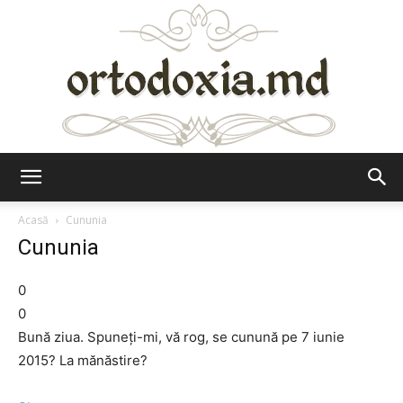
Ortodoxia.md
Acasă
Cununia
Cununia
0
0
Bună ziua. Spuneți-mi, vă rog, se cunună pe 7 iunie
2015? La mănăstire?