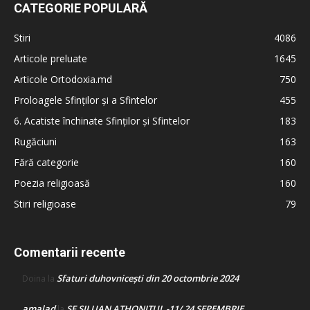
CATEGORIE POPULARĂ
Stiri
4086
Articole preluate
1645
Articole Ortodoxia.md
750
Proloagele Sfinților și a Sfintelor
455
6. Acatiste închinate Sfinților și Sfintelor
183
Rugăciuni
163
Fără categorie
160
Poezia religioasă
160
Stiri religioase
79
Comentarii recente
Sfaturi duhovnicești din 20 octombrie 2024
Doina
la
amalad
SF SILUAN ATHONITUL -11/ 24 SEPEMBRIE
la