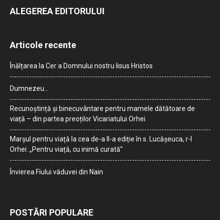
ALEGEREA EDITORULUI
Articole recente
Înălțarea la Cer a Domnului nostru Iisus Hristos
Dumnezeu…
Recunoștință și binecuvântare pentru mamele dătătoare de
viață – din partea preoților Vicariatului Orhei
Marșul pentru viață la cea de-a II-a ediție în s. Lucășeuca, r-l
Orhei: „Pentru viață, cu inimă curată”
Învierea Fiului văduvei din Nain
POSTĂRI POPULARE