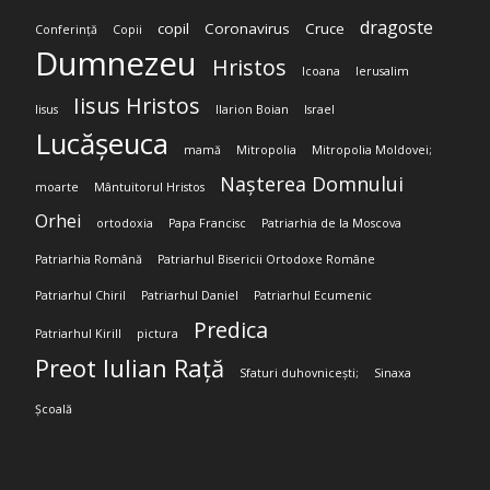
dragoste
copil
Coronavirus
Cruce
Conferință
Copii
Dumnezeu
Hristos
Icoana
Ierusalim
Iisus Hristos
Iisus
Ilarion Boian
Israel
Lucășeuca
mamă
Mitropolia
Mitropolia Moldovei;
Nașterea Domnului
moarte
Mântuitorul Hristos
Orhei
ortodoxia
Papa Francisc
Patriarhia de la Moscova
Patriarhia Română
Patriarhul Bisericii Ortodoxe Române
Patriarhul Chiril
Patriarhul Daniel
Patriarhul Ecumenic
Predica
Patriarhul Kirill
pictura
Preot Iulian Rață
Sfaturi duhovnicești;
Sinaxa
Școală