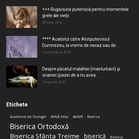
+++ Rugăciune puternică pentru momentele
grele ale vieţii
28 iulie 2010
**** Acatistul către Atotputernicul
Dumnezeu, la vreme de necaz sau de...
5 octombrie 2010
Despre păcatul malahiei (masturbării) şi
onaniei (pazei de a nu avea...
15 aprilie 2010
Etichete
Anul nou
avort
Academia de Teologie
Biserica
Biserica Ortodoxă
Biserica Sfânta Treime
biserică
Botezul