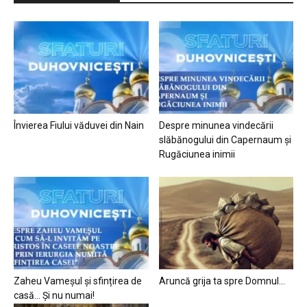
Învierea Fiului văduvei din Nain
Despre minunea vindecării
slăbănogului din Capernaum și
Rugăciunea inimii
Zaheu Vameșul și sfințirea de
Aruncă grija ta spre Domnul…
casă… Și nu numai!