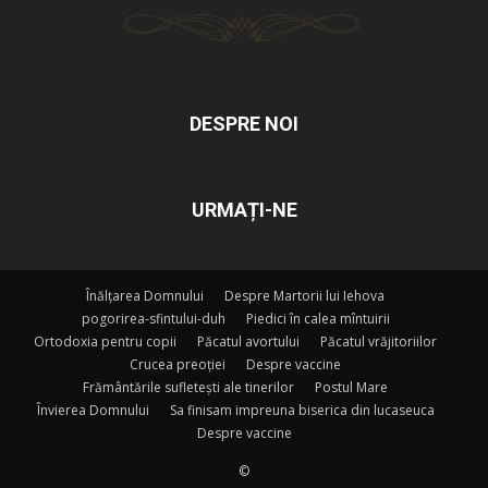
DESPRE NOI
URMAȚI-NE
Înălțarea Domnului
Despre Martorii lui Iehova
pogorirea-sfintului-duh
Piedici în calea mîntuirii
Ortodoxia pentru copii
Păcatul avortului
Păcatul vrăjitoriilor
Crucea preoției
Despre vaccine
Frământările sufletești ale tinerilor
Postul Mare
Învierea Domnului
Sa finisam impreuna biserica din lucaseuca
Despre vaccine
©