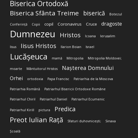
Biserica Ortodoxă
Biserica Sfânta Treime
biserică
Botezul
dragoste
copil
Coronavirus
Cruce
Conferință
Copii
Dumnezeu
Hristos
Icoana
Ierusalim
Iisus Hristos
Iisus
Ilarion Boian
Israel
Lucășeuca
mamă
Mitropolia
Mitropolia Moldovei;
Nașterea Domnului
moarte
Mântuitorul Hristos
Orhei
ortodoxia
Papa Francisc
Patriarhia de la Moscova
Patriarhia Română
Patriarhul Bisericii Ortodoxe Române
Patriarhul Chiril
Patriarhul Daniel
Patriarhul Ecumenic
Predica
Patriarhul Kirill
pictura
Preot Iulian Rață
Sfaturi duhovnicești;
Sinaxa
Școală