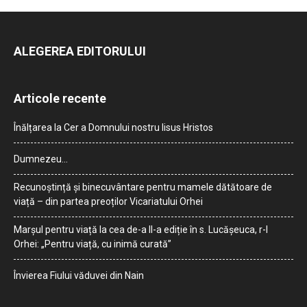
ALEGEREA EDITORULUI
Articole recente
Înălțarea la Cer a Domnului nostru Iisus Hristos
Dumnezeu…
Recunoștință și binecuvântare pentru mamele dătătoare de
viață – din partea preoților Vicariatului Orhei
Marșul pentru viață la cea de-a II-a ediție în s. Lucășeuca, r-l
Orhei: „Pentru viață, cu inimă curată”
Învierea Fiului văduvei din Nain