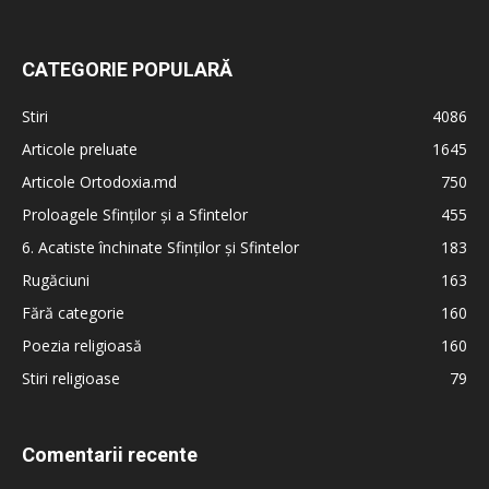
CATEGORIE POPULARĂ
Stiri
4086
Articole preluate
1645
Articole Ortodoxia.md
750
Proloagele Sfinților și a Sfintelor
455
6. Acatiste închinate Sfinților și Sfintelor
183
Rugăciuni
163
Fără categorie
160
Poezia religioasă
160
Stiri religioase
79
Comentarii recente