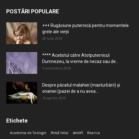
POSTĂRI POPULARE
+++ Rugăciune puternică pentru momentele
grele ale vieţii
28 iulie 2010
**** Acatistul către Atotputernicul
Dumnezeu, la vreme de necaz sau de...
5 octombrie 2010
Despre păcatul malahiei (masturbării) şi
onaniei (pazei de a nu avea...
15 aprilie 2010
Etichete
Anul nou
avort
Academia de Teologie
Biserica