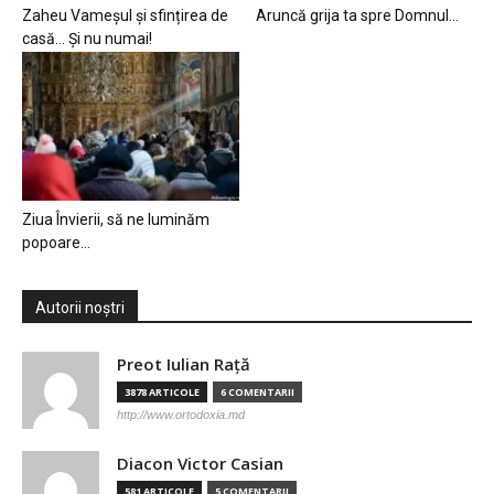
Zaheu Vameșul și sfințirea de
Aruncă grija ta spre Domnul…
casă… Și nu numai!
Ziua Învierii, să ne luminăm
popoare…
Autorii noștri
Preot Iulian Raţă
3878 ARTICOLE
6 COMENTARII
http://www.ortodoxia.md
Diacon Victor Casian
581 ARTICOLE
5 COMENTARII