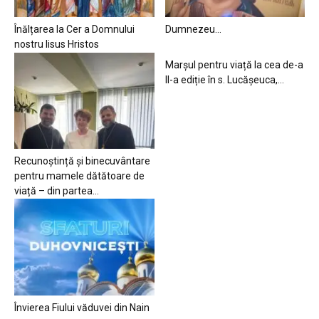
Înălțarea la Cer a Domnului
Dumnezeu…
nostru Iisus Hristos
Marșul pentru viață la cea de-a
II-a ediție în s. Lucășeuca,...
Recunoștință și binecuvântare
pentru mamele dătătoare de
viață – din partea...
Învierea Fiului văduvei din Nain