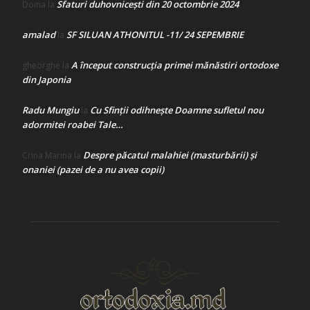
Sfaturi duhovnicești din 20 octombrie 2024
Doina
la
amalad
SF SILUAN ATHONITUL -11/ 24 SEPEMBRIE
la
A început construcţia primei mănăstiri ortodoxe
gheorghe
la
din Japonia
Radu Mungiu
Cu Sfinții odihnește Doamne sufletul nou
la
adormitei roabei Tale…
Despre păcatul malahiei (masturbării) şi
Crina Marina
la
onaniei (pazei de a nu avea copii)