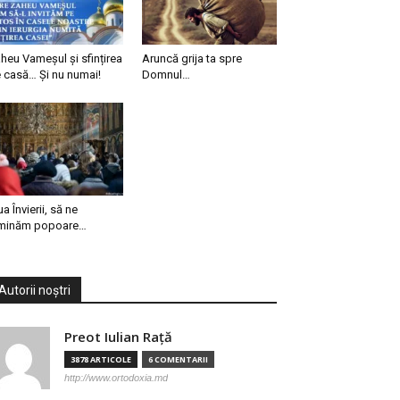
heu Vameșul și sfințirea
Aruncă grija ta spre
 casă… Și nu numai!
Domnul…
ua Învierii, să ne
minăm popoare…
Autorii noștri
Preot Iulian Raţă
3878 ARTICOLE
6 COMENTARII
http://www.ortodoxia.md