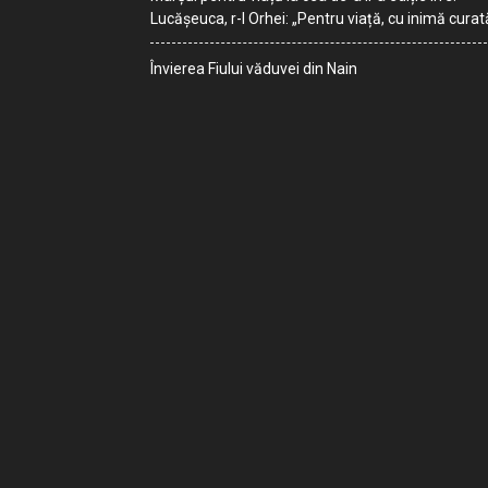
Lucășeuca, r-l Orhei: „Pentru viață, cu inimă curat
Învierea Fiului văduvei din Nain