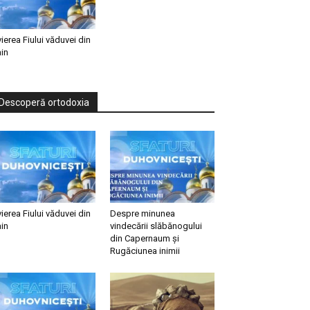
vierea Fiului văduvei din
in
Descoperă ortodoxia
vierea Fiului văduvei din
Despre minunea
in
vindecării slăbănogului
din Capernaum și
Rugăciunea inimii