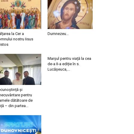
ălțarea la Cer a
Dumnezeu…
mnului nostru Iisus
istos
Marșul pentru viață la cea
de-a II-a ediție în s.
Lucășeuca,...
cunoștință și
necuvântare pentru
mele dătătoare de
ață – din partea...