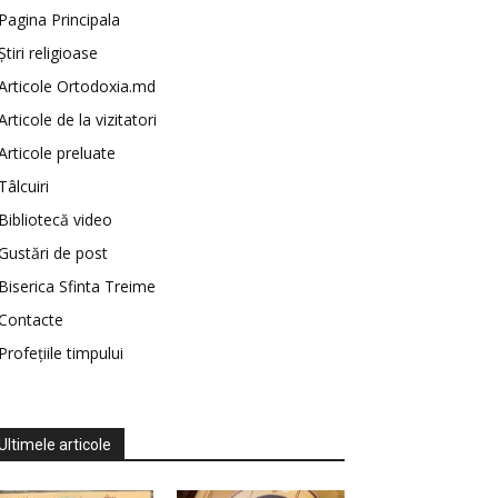
Pagina Principala
Știri religioase
Articole Ortodoxia.md
Articole de la vizitatori
Articole preluate
Tâlcuiri
Bibliotecă video
Gustări de post
Biserica Sfinta Treime
Contacte
Profețiile timpului
Ultimele articole