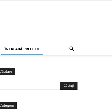
ÎNTREABĂ PREOTUL
Căutare
Categorii