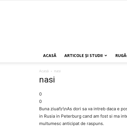
ACASĂ
ARTICOLE ŞI STUDII
RUGĂ
Acasă
nasi
nasi
0
0
Buna ziua!\r\nAs dori sa va intreb daca e posi
in Rusia in Peterburg cand am fost si ma inte
multumesc anticipat de raspuns.