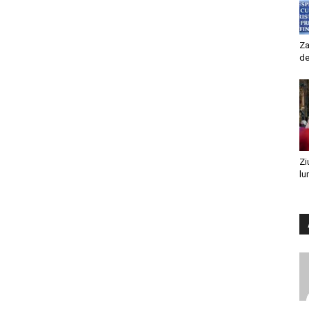
Za
de
Zi
lu