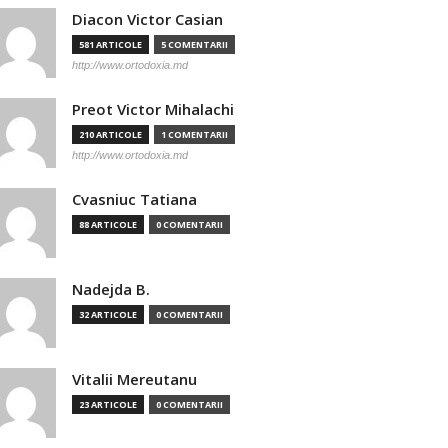
Diacon Victor Casian
581 ARTICOLE
5 COMENTARII
http://www.ortodoxia.md
Preot Victor Mihalachi
210 ARTICOLE
1 COMENTARII
http://www.ortodoxia.md
Cvasniuc Tatiana
88 ARTICOLE
0 COMENTARII
Nadejda B.
32 ARTICOLE
0 COMENTARII
Vitalii Mereutanu
23 ARTICOLE
0 COMENTARII