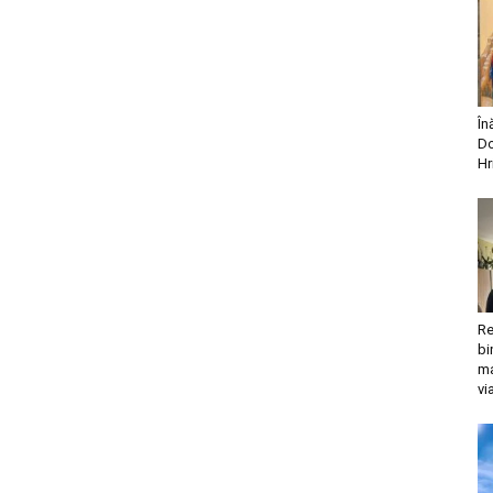
În
Do
Hr
Re
bi
ma
vi