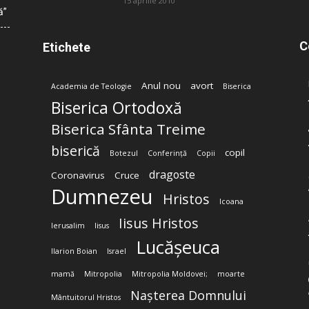
15 aprilie 2010
ă”
C
Etichete
Anul nou
avort
Academia de Teologie
Biserica
Biserica Ortodoxă
Biserica Sfânta Treime
biserică
copil
Botezul
Conferință
Copii
dragoste
Coronavirus
Cruce
Dumnezeu
Hristos
Icoana
Iisus Hristos
Ierusalim
Iisus
Lucășeuca
Ilarion Boian
Israel
mamă
Mitropolia
Mitropolia Moldovei;
moarte
Nașterea Domnului
Mântuitorul Hristos