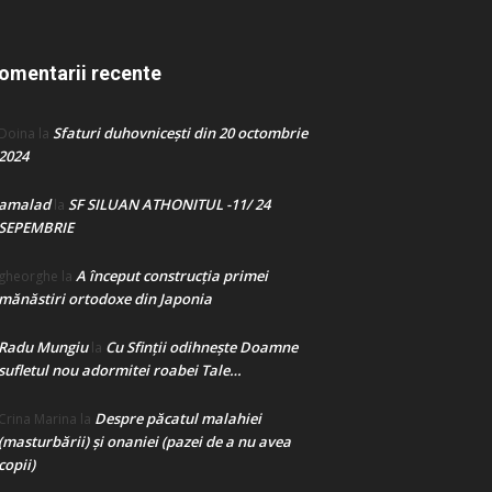
omentarii recente
Sfaturi duhovnicești din 20 octombrie
Doina
la
2024
amalad
SF SILUAN ATHONITUL -11/ 24
la
SEPEMBRIE
A început construcţia primei
gheorghe
la
mănăstiri ortodoxe din Japonia
Radu Mungiu
Cu Sfinții odihnește Doamne
la
sufletul nou adormitei roabei Tale…
Despre păcatul malahiei
Crina Marina
la
(masturbării) şi onaniei (pazei de a nu avea
copii)