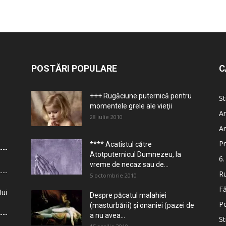
POSTĂRI POPULARE
C
+++ Rugăciune puternică pentru
St
momentele grele ale vieţii
Ar
28 iulie 2010
Ar
Pr
**** Acatistul către
Atotputernicul Dumnezeu, la
6.
vreme de necaz sau de...
Ru
5 octombrie 2010
Fă
lui
Despre păcatul malahiei
Po
(masturbării) şi onaniei (pazei de
a nu avea...
St