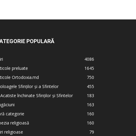
ATEGORIE POPULARĂ
iri
4086
ticole preluate
1645
ticole Ortodoxia.md
750
oloagele Sfinților și a Sfintelor
455
 Acatiste închinate Sfinților și Sfintelor
183
găciuni
163
ră categorie
160
ezia religioasă
160
iri religioase
79