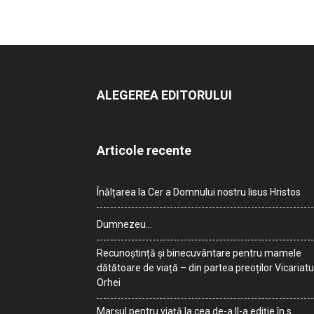
ALEGEREA EDITORULUI
Articole recente
Înălțarea la Cer a Domnului nostru Iisus Hristos
Dumnezeu…
Recunoștință și binecuvântare pentru mamele
dătătoare de viață – din partea preoților Vicariatu
Orhei
Marșul pentru viață la cea de-a II-a ediție în s.