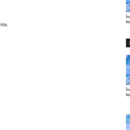
În
Na
mite.
În
Na