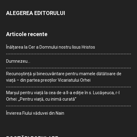
ALEGEREA EDITORULUI
Articole recente
Înălțarea la Cer a Domnului nostru Iisus Hristos
Dumnezeu…
Recunoștință și binecuvântare pentru mamele dătătoare de
viață – din partea preoților Vicariatului Orhei
Marșul pentru viață la cea de-a II-a ediție în s. Lucășeuca, r-l
Orhei: „Pentru viață, cu inimă curată”
Învierea Fiului văduvei din Nain