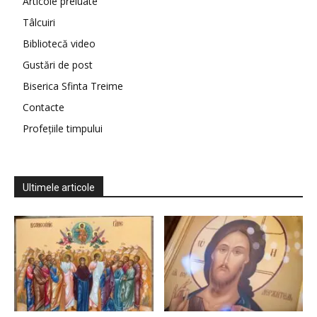
Articole preluate
Tâlcuiri
Bibliotecă video
Gustări de post
Biserica Sfinta Treime
Contacte
Profețiile timpului
Ultimele articole