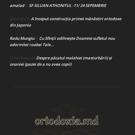
amalad
SF SILUAN ATHONITUL -11/ 24 SEPEMBRIE
la
A început construcţia primei mănăstiri ortodoxe
gheorghe
la
din Japonia
Radu Mungiu
Cu Sfinții odihnește Doamne sufletul nou
la
adormitei roabei Tale…
Despre păcatul malahiei (masturbării) şi
Crina Marina
la
onaniei (pazei de a nu avea copii)