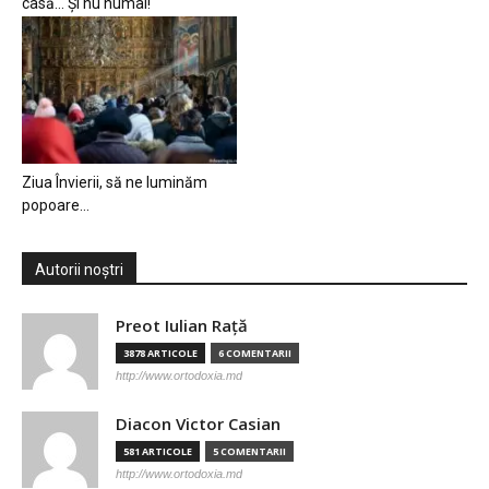
casă… Și nu numai!
Ziua Învierii, să ne luminăm
popoare…
Autorii noștri
Preot Iulian Raţă
3878 ARTICOLE
6 COMENTARII
http://www.ortodoxia.md
Diacon Victor Casian
581 ARTICOLE
5 COMENTARII
http://www.ortodoxia.md