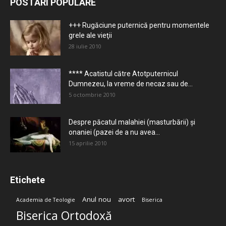
POSTĂRI POPULARE
+++ Rugăciune puternică pentru momentele
grele ale vieţii
28 iulie 2010
**** Acatistul către Atotputernicul
Dumnezeu, la vreme de necaz sau de...
5 octombrie 2010
Despre păcatul malahiei (masturbării) şi
onaniei (pazei de a nu avea...
15 aprilie 2010
Etichete
Anul nou
avort
Academia de Teologie
Biserica
Biserica Ortodoxă