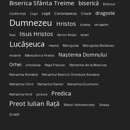
Biserica Sfânta Treime
biserică
Botezul
dragoste
copil
Coronavirus
Cruce
Conferință
Copii
Dumnezeu
Hristos
Icoana
Ierusalim
Iisus Hristos
Iisus
Ilarion Boian
Israel
Lucășeuca
mamă
Mitropolia
Mitropolia Moldovei;
Nașterea Domnului
moarte
Mântuitorul Hristos
Orhei
ortodoxia
Papa Francisc
Patriarhia de la Moscova
Patriarhia Română
Patriarhul Bisericii Ortodoxe Române
Patriarhul Chiril
Patriarhul Daniel
Patriarhul Ecumenic
Predica
Patriarhul Kirill
pictura
Preot Iulian Rață
Sfaturi duhovnicești;
Sinaxa
Școală