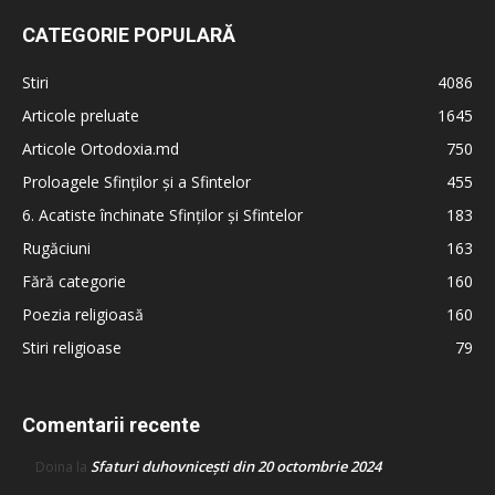
CATEGORIE POPULARĂ
Stiri
4086
Articole preluate
1645
Articole Ortodoxia.md
750
Proloagele Sfinților și a Sfintelor
455
6. Acatiste închinate Sfinților și Sfintelor
183
Rugăciuni
163
Fără categorie
160
Poezia religioasă
160
Stiri religioase
79
Comentarii recente
Sfaturi duhovnicești din 20 octombrie 2024
Doina
la