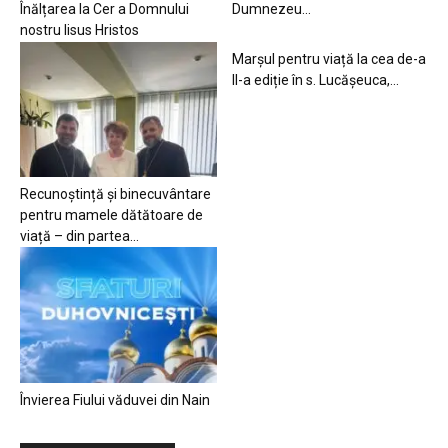
Înălțarea la Cer a Domnului
Dumnezeu…
nostru Iisus Hristos
Marșul pentru viață la cea de-a
II-a ediție în s. Lucășeuca,...
Recunoștință și binecuvântare
pentru mamele dătătoare de
viață – din partea...
Învierea Fiului văduvei din Nain