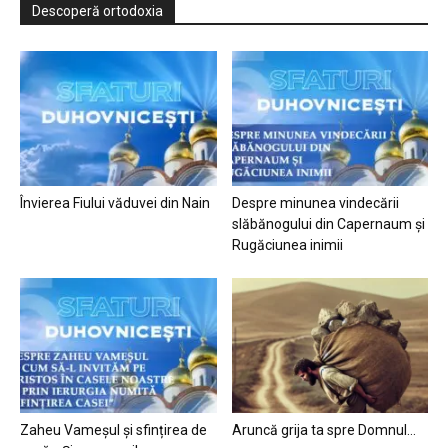
Descoperă ortodoxia
Învierea Fiului văduvei din Nain
Despre minunea vindecării
slăbănogului din Capernaum și
Rugăciunea inimii
Zaheu Vameșul și sfințirea de
Aruncă grija ta spre Domnul…