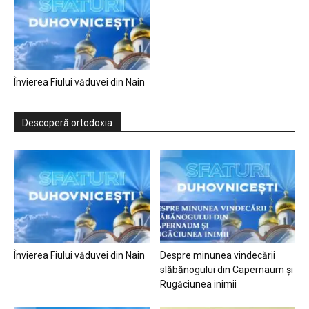
Învierea Fiului văduvei din Nain
Descoperă ortodoxia
Învierea Fiului văduvei din Nain
Despre minunea vindecării
slăbănogului din Capernaum și
Rugăciunea inimii