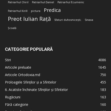
Patriarhul Chiril
Patriarhul Daniel
Patriarhul Ecumenic
Predica
Patriarhul Kirill
pictura
Preot Iulian Rață
Sfaturi duhovnicești;
Sinaxa
Școală
CATEGORIE POPULARĂ
Stiri
4086
Articole preluate
1645
Articole Ortodoxia.md
750
Proloagele Sfinților și a Sfintelor
455
6. Acatiste închinate Sfinților și Sfintelor
183
Rugăciuni
163
Fără categorie
160