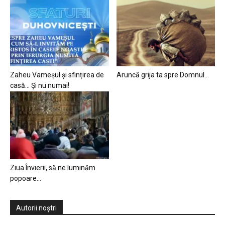
Zaheu Vameșul și sfințirea de
Aruncă grija ta spre Domnul…
casă… Și nu numai!
Ziua Învierii, să ne luminăm
popoare…
Autorii noștri