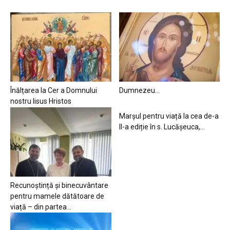
Înălțarea la Cer a Domnului
Dumnezeu…
nostru Iisus Hristos
Marșul pentru viață la cea de-a
II-a ediție în s. Lucășeuca,...
Recunoștință și binecuvântare
pentru mamele dătătoare de
viață – din partea...