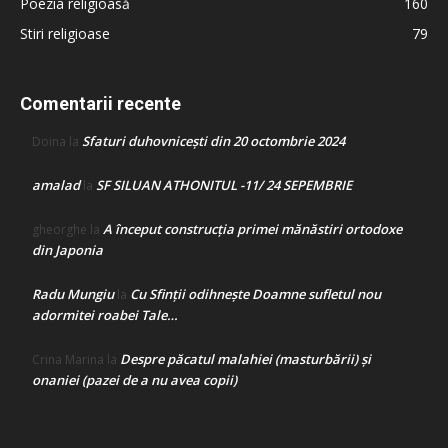
Poezia religioasă
160
Stiri religioase
79
Comentarii recente
Sfaturi duhovnicești din 20 octombrie 2024
Doina
la
amalad
SF SILUAN ATHONITUL -11/ 24 SEPEMBRIE
la
A început construcţia primei mănăstiri ortodoxe
gheorghe
la
din Japonia
Radu Mungiu
Cu Sfinții odihnește Doamne sufletul nou
la
adormitei roabei Tale…
Despre păcatul malahiei (masturbării) şi
Crina Marina
la
onaniei (pazei de a nu avea copii)