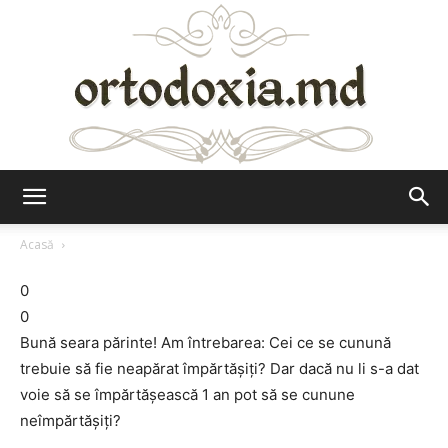
Ortodoxia.md
Acasă
0
0
Bună seara părinte! Am întrebarea: Cei ce se cunună
trebuie să fie neapărat împărtăşiţi? Dar dacă nu li s-a dat
voie să se împărtăşească 1 an pot să se cunune
neîmpărtăşiţi?