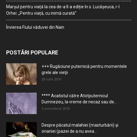
Marșul pentru viață la cea de-a II-a ediție în s. Lucășeuca, r-l
Orhei: „Pentru viață, cu inimă curată”
Învierea Fiului văduvei din Nain
POSTĂRI POPULARE
+++ Rugăciune puternică pentru momentele
grele ale vieţii
28 iulie 2010
**** Acatistul către Atotputernicul
Dumnezeu, la vreme de necaz sau de...
5 octombrie 2010
Despre păcatul malahiei (masturbării) şi
onaniei (pazei de a nu avea...