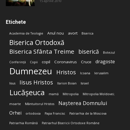
15 aprilie 2010
Etichete
Anul nou
avort
Academia de Teologie
Biserica
Biserica Ortodoxă
Biserica Sfânta Treime
biserică
Botezul
dragoste
copil
Coronavirus
Cruce
Conferință
Copii
Dumnezeu
Hristos
Icoana
Ierusalim
Iisus Hristos
Iisus
Ilarion Boian
Israel
Lucășeuca
mamă
Mitropolia
Mitropolia Moldovei;
Nașterea Domnului
moarte
Mântuitorul Hristos
Orhei
ortodoxia
Papa Francisc
Patriarhia de la Moscova
Patriarhia Română
Patriarhul Bisericii Ortodoxe Române