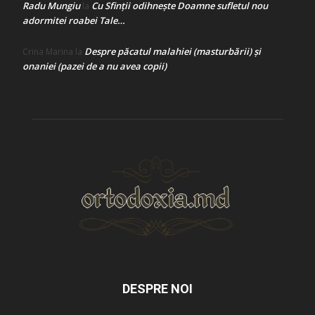
Radu Mungiu
Cu Sfinții odihnește Doamne sufletul nou
la
adormitei roabei Tale…
Despre păcatul malahiei (masturbării) şi
Crina Marina
la
onaniei (pazei de a nu avea copii)
DESPRE NOI