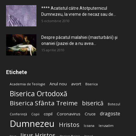
**** Acatistul către Atotputernicul
Dumnezeu, la vreme de necaz sau de...
5 octombrie 2010
Despre păcatul malahiei (masturbării) şi
onaniei (pazei de a nu avea...
15 aprilie 2010
Etichete
Anul nou
avort
Academia de Teologie
Biserica
Biserica Ortodoxă
Biserica Sfânta Treime
biserică
Botezul
dragoste
copil
Coronavirus
Cruce
Conferință
Copii
Dumnezeu
Hristos
Icoana
Ierusalim
Iisus Hristos