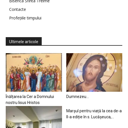
Biserica Sfinta Treime
Contacte
Profețiile timpului
Ultimele articole
Înălțarea la Cer a Domnului
Dumnezeu…
nostru Iisus Hristos
Marșul pentru viață la cea de-a
II-a ediție în s. Lucășeuca,...