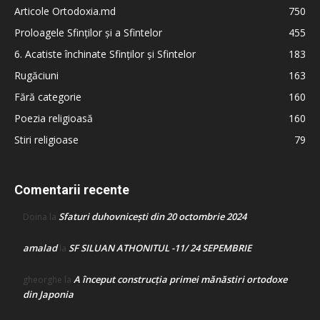
Articole Ortodoxia.md
750
Proloagele Sfinților și a Sfintelor
455
6. Acatiste închinate Sfinților și Sfintelor
183
Rugăciuni
163
Fără categorie
160
Poezia religioasă
160
Stiri religioase
79
Comentarii recente
Sfaturi duhovnicești din 20 octombrie 2024
Doina
la
amalad
SF SILUAN ATHONITUL -11/ 24 SEPEMBRIE
la
A început construcţia primei mănăstiri ortodoxe
gheorghe
la
din Japonia