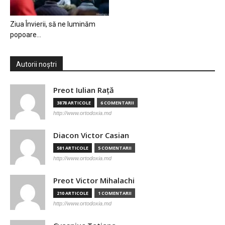
Ziua Învierii, să ne luminăm
popoare…
Autorii noștri
Preot Iulian Raţă
3878 ARTICOLE
6 COMENTARII
http://www.ortodoxia.md
Diacon Victor Casian
581 ARTICOLE
5 COMENTARII
http://www.ortodoxia.md
Preot Victor Mihalachi
210 ARTICOLE
1 COMENTARII
http://www.ortodoxia.md