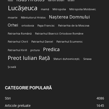
Iisus
Ilarion Boian
Israel
Lucășeuca
mamă
Mitropolia
Mitropolia Moldovei;
Nașterea Domnului
moarte
Mântuitorul Hristos
Orhei
ortodoxia
Papa Francisc
Patriarhia de la Moscova
Patriarhia Română
Patriarhul Bisericii Ortodoxe Române
Patriarhul Chiril
Patriarhul Daniel
Patriarhul Ecumenic
Predica
Patriarhul Kirill
pictura
Preot Iulian Rață
Sfaturi duhovnicești;
Sinaxa
Școală
CATEGORIE POPULARĂ
Stiri
4086
Articole preluate
1645