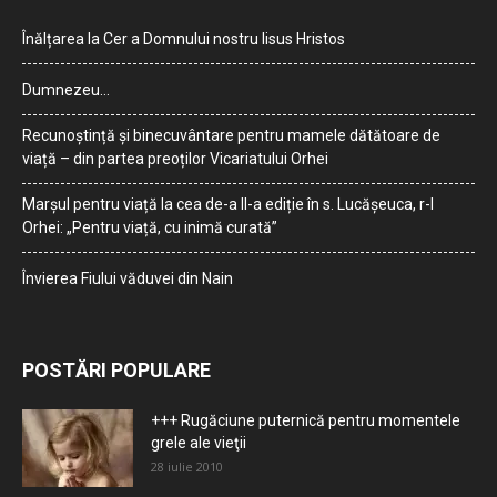
Înălțarea la Cer a Domnului nostru Iisus Hristos
Dumnezeu…
Recunoștință și binecuvântare pentru mamele dătătoare de
viață – din partea preoților Vicariatului Orhei
Marșul pentru viață la cea de-a II-a ediție în s. Lucășeuca, r-l
Orhei: „Pentru viață, cu inimă curată”
Învierea Fiului văduvei din Nain
POSTĂRI POPULARE
+++ Rugăciune puternică pentru momentele
grele ale vieţii
28 iulie 2010