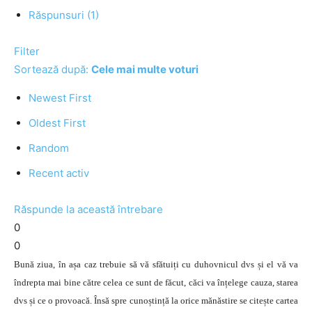
Răspunsuri (1)
Filter
Sortează după:
Cele mai multe voturi
Newest First
Oldest First
Random
Recent activ
Răspunde la această întrebare
0
0
Bună ziua, în așa caz trebuie să vă sfătuiți cu duhovnicul dvs și el vă va
îndrepta mai bine către celea ce sunt de făcut, căci va înțelege cauza, starea
dvs și ce o provoacă. Însă spre cunoștință la orice mănăstire se citește cartea