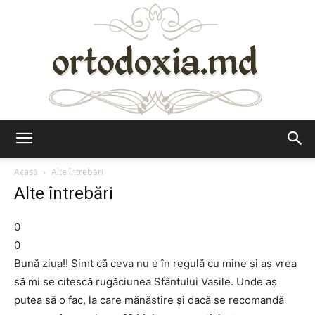
Ortodoxia.md
Acasă
Alte întrebări
Alte întrebări
0
0
Bună ziua!! Simt că ceva nu e în regulă cu mine şi aș vrea
să mi se citescă rugăciunea Sfântului Vasile. Unde aş
putea să o fac, la care mănăstire şi dacă se recomandă