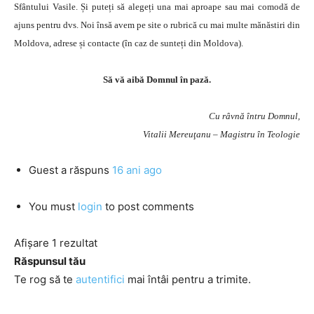
Sfântului Vasile. Și puteți să alegeți una mai aproape sau mai comodă de
ajuns pentru dvs. Noi însă avem pe site o rubrică cu mai multe mănăstiri din
Moldova, adrese și contacte (în caz de sunteți din Moldova).
Să vă aibă Domnul în pază.
Cu râvnă întru Domnul,
Vitalii Mereuţanu – Magistru în Teologie
Guest
a răspuns
16 ani ago
You must
login
to post comments
Afișare 1 rezultat
Răspunsul tău
Te rog să te
autentifici
mai întâi pentru a trimite.