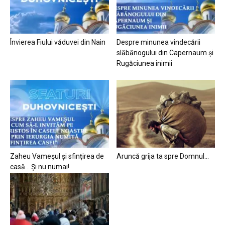
Învierea Fiului văduvei din Nain
Despre minunea vindecării
slăbănogului din Capernaum și
Rugăciunea inimii
Zaheu Vameșul și sfințirea de
Aruncă grija ta spre Domnul…
casă… Și nu numai!