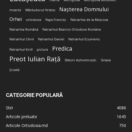
mamă
Mitropolia
Mitropolia Moldovei;
Nașterea Domnului
moarte
Mântuitorul Hristos
Orhei
ortodoxia
Papa Francisc
Patriarhia de la Moscova
Patriarhia Română
Patriarhul Bisericii Ortodoxe Române
Patriarhul Chiril
Patriarhul Daniel
Patriarhul Ecumenic
Predica
Patriarhul Kirill
pictura
Preot Iulian Rață
Sfaturi duhovnicești;
Sinaxa
Școală
CATEGORIE POPULARĂ
Stiri
4086
Articole preluate
1645
Articole Ortodoxia.md
750