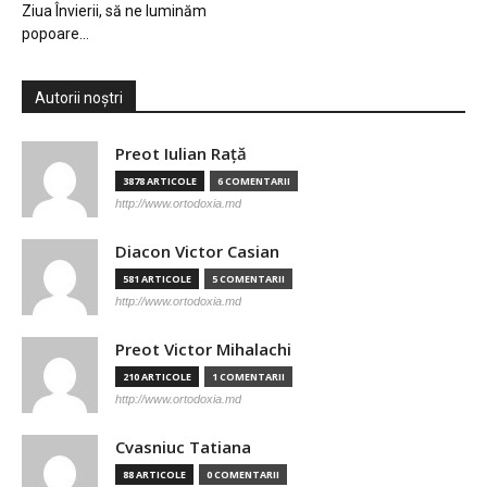
Ziua Învierii, să ne luminăm
popoare…
Autorii noștri
Preot Iulian Raţă
3878 ARTICOLE
6 COMENTARII
http://www.ortodoxia.md
Diacon Victor Casian
581 ARTICOLE
5 COMENTARII
http://www.ortodoxia.md
Preot Victor Mihalachi
210 ARTICOLE
1 COMENTARII
http://www.ortodoxia.md
Cvasniuc Tatiana
88 ARTICOLE
0 COMENTARII