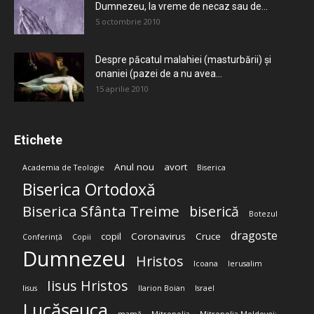
Dumnezeu, la vreme de necaz sau de...
5 octombrie 2010
Despre păcatul malahiei (masturbării) şi
onaniei (pazei de a nu avea...
15 aprilie 2010
Etichete
Anul nou
avort
Academia de Teologie
Biserica
Biserica Ortodoxă
Biserica Sfânta Treime
biserică
Botezul
dragoste
copil
Coronavirus
Cruce
Conferință
Copii
Dumnezeu
Hristos
Icoana
Ierusalim
Iisus Hristos
Iisus
Ilarion Boian
Israel
Lucășeuca