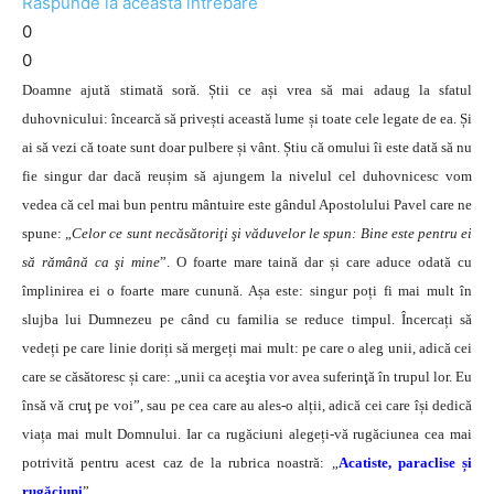
Răspunde la această întrebare
0
0
Doamne ajută stimată soră. Știi ce ași vrea să mai adaug la sfatul
duhovnicului: încearcă să privești această lume și toate cele legate de ea. Și
ai să vezi că toate sunt doar pulbere și vânt. Știu că omului îi este dată să nu
fie singur dar dacă reușim să ajungem la nivelul cel duhovnicesc vom
vedea că cel mai bun pentru mântuire este gândul Apostolului Pavel care ne
spune: „
Celor ce sunt necăsătoriţi şi văduvelor le spun: Bine este pentru ei
să rămână ca şi mine
”. O foarte mare taină dar și care aduce odată cu
împlinirea ei o foarte mare cunună. Așa este: singur poți fi mai mult în
slujba lui Dumnezeu pe când cu familia se reduce timpul. Încercați să
vedeți pe care linie doriți să mergeți mai mult: pe care o aleg unii, adică cei
care se căsătoresc și care: „unii ca aceştia vor avea suferinţă în trupul lor. Eu
însă vă cruţ pe voi”, sau pe cea care au ales-o alții, adică cei care își dedică
viața mai mult Domnului. Iar ca rugăciuni alegeți-vă rugăciunea cea mai
potrivită pentru acest caz de la rubrica noastră: „
Acatiste, paraclise și
rugăciuni
”.