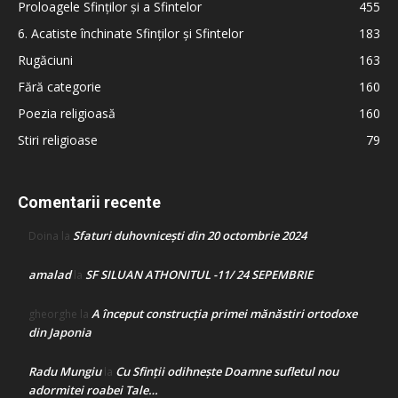
Proloagele Sfinților și a Sfintelor
455
6. Acatiste închinate Sfinților și Sfintelor
183
Rugăciuni
163
Fără categorie
160
Poezia religioasă
160
Stiri religioase
79
Comentarii recente
Sfaturi duhovnicești din 20 octombrie 2024
Doina
la
amalad
SF SILUAN ATHONITUL -11/ 24 SEPEMBRIE
la
A început construcţia primei mănăstiri ortodoxe
gheorghe
la
din Japonia
Radu Mungiu
Cu Sfinții odihnește Doamne sufletul nou
la
adormitei roabei Tale…