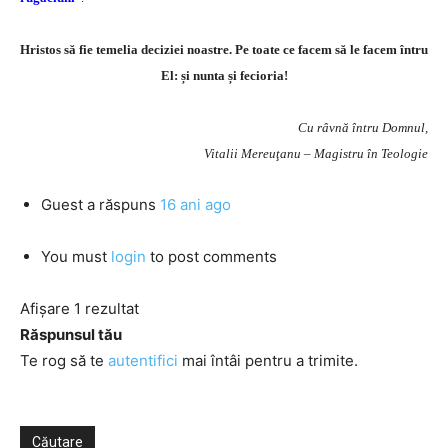
Hristos să fie temelia deciziei noastre. Pe toate ce facem să le facem întru
El: și nunta și fecioria!
Cu râvnă întru Domnul,
Vitalii Mereuţanu – Magistru în Teologie
Guest
a răspuns
16 ani ago
You must
login
to post comments
Afișare 1 rezultat
Răspunsul tău
Te rog să te
autentifici
mai întâi pentru a trimite.
Căutare