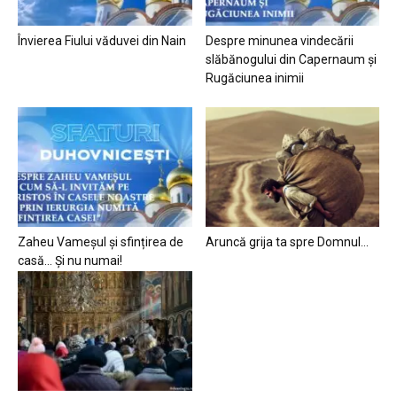
Învierea Fiului văduvei din Nain
Despre minunea vindecării
slăbănogului din Capernaum și
Rugăciunea inimii
Zaheu Vameșul și sfințirea de
Aruncă grija ta spre Domnul…
casă… Și nu numai!