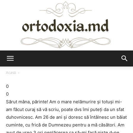
Ortodoxia.md
Acasă
0
0
Sărut mâna, părinte! Am o mare nelămurire și totuși mi-
am făcut curaj să vă scriu, poate dvs îmi puteți da un sfat
duhovnicesc. Am 26 de ani și doresc să întâlnesc un băiat
cuminte, cu frică de Dumnezeu pentru a mă căsători. Am
avut de vreo 3 ori neplăcerea ca să-mi facă niște d-ne,