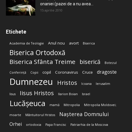
onaniei (pazei de a nu avea...
15 aprilie 2010
Etichete
Anul nou
avort
Academia de Teologie
Biserica
Biserica Ortodoxă
Biserica Sfânta Treime
biserică
Botezul
dragoste
copil
Coronavirus
Cruce
Conferință
Copii
Dumnezeu
Hristos
Icoana
Ierusalim
Iisus Hristos
Iisus
Ilarion Boian
Israel
Lucășeuca
mamă
Mitropolia
Mitropolia Moldovei;
Nașterea Domnului
moarte
Mântuitorul Hristos
Orhei
ortodoxia
Papa Francisc
Patriarhia de la Moscova