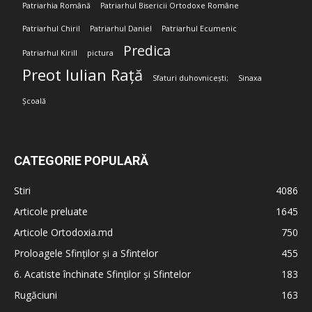
Patriarhia Română
Patriarhul Bisericii Ortodoxe Române
Patriarhul Chiril
Patriarhul Daniel
Patriarhul Ecumenic
Predica
Patriarhul Kirill
pictura
Preot Iulian Rață
Sfaturi duhovnicești;
Sinaxa
Școală
CATEGORIE POPULARĂ
Stiri
4086
Articole preluate
1645
Articole Ortodoxia.md
750
Proloagele Sfinților și a Sfintelor
455
6. Acatiste închinate Sfinților și Sfintelor
183
Rugăciuni
163