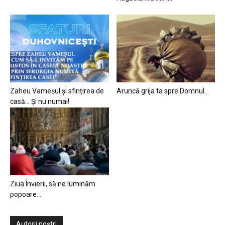
Zaheu Vameșul și sfințirea de
Aruncă grija ta spre Domnul…
casă… Și nu numai!
Ziua Învierii, să ne luminăm
popoare…
Autorii noștri