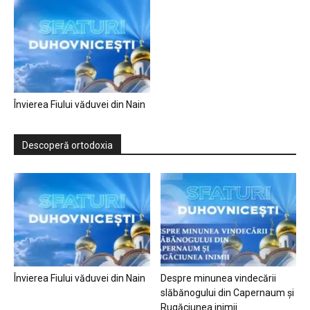
Învierea Fiului văduvei din Nain
Descoperă ortodoxia
Învierea Fiului văduvei din Nain
Despre minunea vindecării
slăbănogului din Capernaum și
Rugăciunea inimii