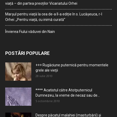
viață – din partea preoților Vicariatului Orhei
Marșul pentru viață la cea de-a II-a ediție în s. Lucășeuca, r-l
Orhei: „Pentru viață, cu inimă curată”
Învierea Fiului văduvei din Nain
POSTĂRI POPULARE
+++ Rugăciune puternică pentru momentele
grele ale vieţii
28 iulie 2010
**** Acatistul către Atotputernicul
Dumnezeu, la vreme de necaz sau de...
5 octombrie 2010
Despre păcatul malahiei (masturbării) şi