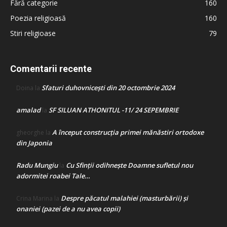
Fără categorie
160
Poezia religioasă
160
Stiri religioase
79
Comentarii recente
Sfaturi duhovnicești din 20 octombrie 2024
Doina
la
amalad
SF SILUAN ATHONITUL -11/ 24 SEPEMBRIE
la
A început construcţia primei mănăstiri ortodoxe
gheorghe
la
din Japonia
Radu Mungiu
Cu Sfinții odihnește Doamne sufletul nou
la
adormitei roabei Tale…
Despre păcatul malahiei (masturbării) şi
Crina Marina
la
onaniei (pazei de a nu avea copii)