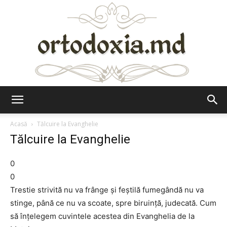
Ortodoxia.md
Acasă
Tălcuire la Evanghelie
Tălcuire la Evanghelie
0
0
Trestie strivită nu va frânge şi feştilă fumegândă nu va
stinge, până ce nu va scoate, spre biruinţă, judecată. Cum
să înţelegem cuvintele acestea din Evanghelia de la