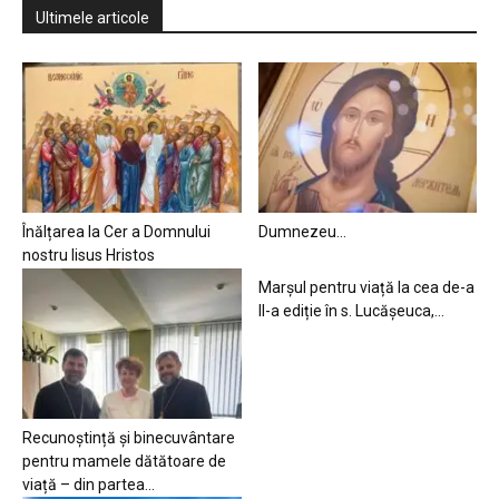
Ultimele articole
Înălțarea la Cer a Domnului
Dumnezeu…
nostru Iisus Hristos
Marșul pentru viață la cea de-a
II-a ediție în s. Lucășeuca,...
Recunoștință și binecuvântare
pentru mamele dătătoare de
viață – din partea...