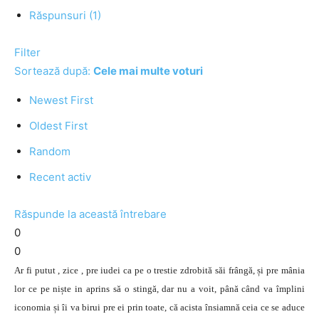
Răspunsuri (1)
Filter
Sortează după:
Cele mai multe voturi
Newest First
Oldest First
Random
Recent activ
Răspunde la această întrebare
0
0
Ar fi putut , zice , pre iudei ca pe o trestie zdrobită săi frângă, și pre mânia
lor ce pe niște in aprins să o stingă, dar nu a voit, până când va împlini
iconomia și îi va birui pre ei prin toate, că acista însiamnă ceia ce se aduce