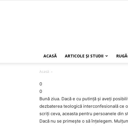
ACASĂ
ARTICOLE ŞI STUDII
RUGĂ
Acasă
0
0
Bună ziua. Dacă e cu putinţă şi aveţi posibi
dezbaterea teologică interconfesională ce o 
scriţi ceva, aceasta pentru persoanele din st
Dacă nu se primeşte o să înţelegem. Mulţu