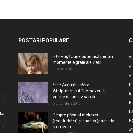
POSTĂRI POPULARE
C
+++ Rugăciune puternică pentru
St
momentele grele ale vieţii
Ar
28 iulie 2010
Ar
Pr
**** Acatistul către
Atotputernicul Dumnezeu, la
6.
vreme de necaz sau de...
Ru
5 octombrie 2010
Fă
lui
Despre păcatul malahiei
Po
(masturbării) şi onaniei (pazei de
a nu avea...
St