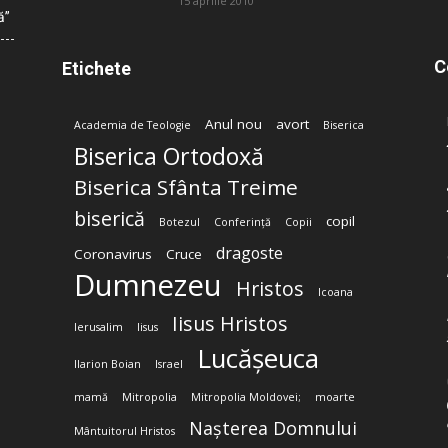
15 aprilie 2010
ă”
C
Etichete
Anul nou
avort
Academia de Teologie
Biserica
Biserica Ortodoxă
Biserica Sfânta Treime
biserică
copil
Botezul
Conferință
Copii
dragoste
Coronavirus
Cruce
Dumnezeu
Hristos
Icoana
Iisus Hristos
Ierusalim
Iisus
Lucășeuca
Ilarion Boian
Israel
mamă
Mitropolia
Mitropolia Moldovei;
moarte
Nașterea Domnului
Mântuitorul Hristos