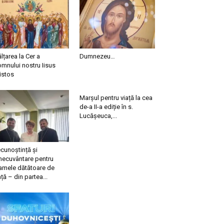
ălțarea la Cer a
Dumnezeu…
mnului nostru Iisus
istos
Marșul pentru viață la cea
de-a II-a ediție în s.
Lucășeuca,...
cunoștință și
necuvântare pentru
mele dătătoare de
ață – din partea...