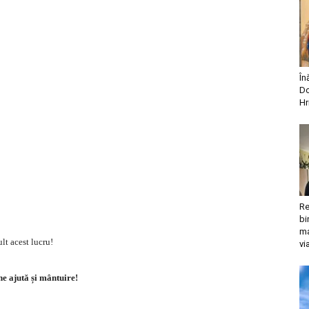
În
Do
Hr
Re
bi
ma
lt acest lucru!
vi
 ajută și mântuire!