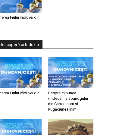
vierea Fiului văduvei din
in
Descoperă ortodoxia
vierea Fiului văduvei din
Despre minunea
in
vindecării slăbănogului
din Capernaum și
Rugăciunea inimii