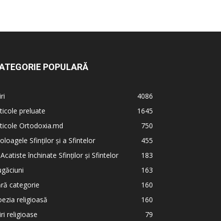
ATEGORIE POPULARĂ
iri
4086
ticole preluate
1645
ticole Ortodoxia.md
750
oloagele Sfinților și a Sfintelor
455
 Acatiste închinate Sfinților și Sfintelor
183
găciuni
163
ră categorie
160
ezia religioasă
160
iri religioase
79