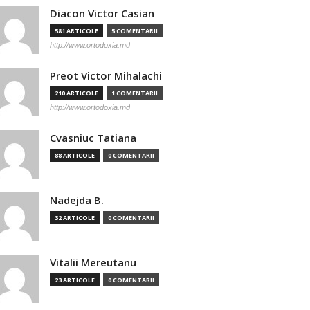
Diacon Victor Casian
581 ARTICOLE
5 COMENTARII
http://www.ortodoxia.md
Preot Victor Mihalachi
210 ARTICOLE
1 COMENTARII
http://www.ortodoxia.md
Cvasniuc Tatiana
88 ARTICOLE
0 COMENTARII
Nadejda B.
32 ARTICOLE
0 COMENTARII
Vitalii Mereutanu
23 ARTICOLE
0 COMENTARII