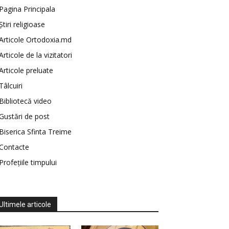
Pagina Principala
Știri religioase
Articole Ortodoxia.md
Articole de la vizitatori
Articole preluate
Tâlcuiri
Bibliotecă video
Gustări de post
Biserica Sfinta Treime
Contacte
Profețiile timpului
Ultimele articole