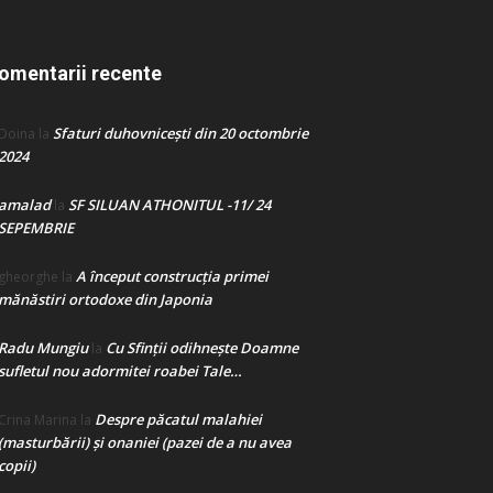
omentarii recente
Sfaturi duhovnicești din 20 octombrie
Doina
la
2024
amalad
SF SILUAN ATHONITUL -11/ 24
la
SEPEMBRIE
A început construcţia primei
gheorghe
la
mănăstiri ortodoxe din Japonia
Radu Mungiu
Cu Sfinții odihnește Doamne
la
sufletul nou adormitei roabei Tale…
Despre păcatul malahiei
Crina Marina
la
(masturbării) şi onaniei (pazei de a nu avea
copii)