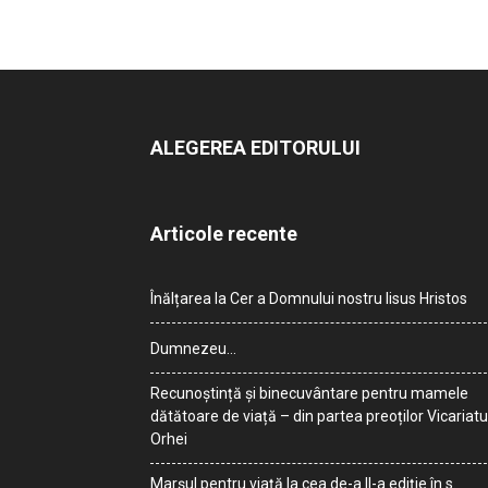
ALEGEREA EDITORULUI
Articole recente
Înălțarea la Cer a Domnului nostru Iisus Hristos
Dumnezeu…
Recunoștință și binecuvântare pentru mamele
dătătoare de viață – din partea preoților Vicariatu
Orhei
Marșul pentru viață la cea de-a II-a ediție în s.