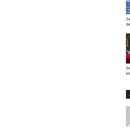
Za
de
Zi
lu