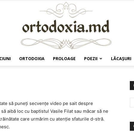
CIUNI
ORTODOXIA
PROLOAGE
POEZII
LĂCAŞURI
Ortodoxia.md
litate să puneţi secvențe video pe sait despre
să aibă loc cu baptistul Vasile Filat sau măcar să ne
răinătate care urmărim cu atenţie sfaturile d-stră.
mesc.