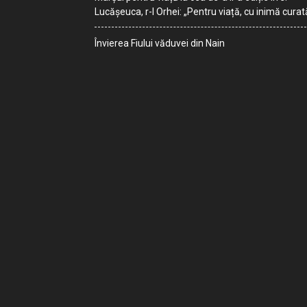
Lucășeuca, r-l Orhei: „Pentru viață, cu inimă curat
Învierea Fiului văduvei din Nain