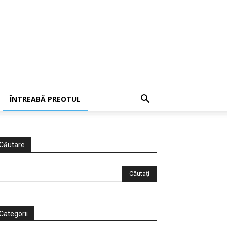
ÎNTREABĂ PREOTUL
Căutare
Categorii