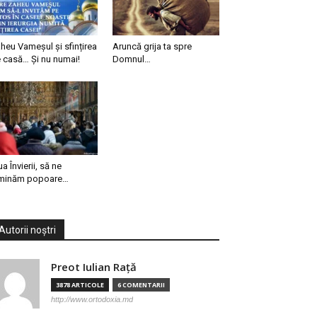
heu Vameșul și sfințirea
Aruncă grija ta spre
 casă… Și nu numai!
Domnul…
ua Învierii, să ne
minăm popoare…
Autorii noștri
Preot Iulian Raţă
3878 ARTICOLE
6 COMENTARII
http://www.ortodoxia.md