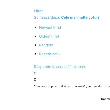
Filter
Sortează după:
Cele mai multe voturi
Newest First
Oldest First
Random
Recent activ
Răspunde la această întrebare
0
0
Vom face tot posibilul să se primească! Și noi ne dorim mu
Doamne