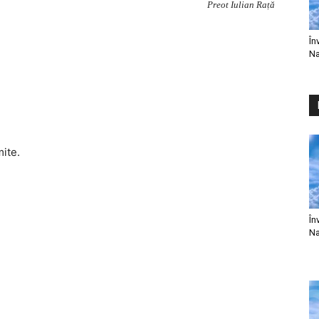
Preot Iulian Rață
În
Na
mite.
În
Na