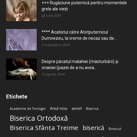
+++ Rugăciune puternică pentru momentele
grele ale vieţii
28 iulie 2010
**** Acatistul către Atotputernicul
Dumnezeu, la vreme de necaz sau de...
5 octombrie 2010
Despre păcatul malahiei (masturbării) şi
onaniei (pazei de a nu avea...
15 aprilie 2010
Etichete
Anul nou
avort
Academia de Teologie
Biserica
Biserica Ortodoxă
Biserica Sfânta Treime
biserică
Botezul