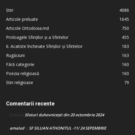
Stiri
4086
Articole preluate
1645
Articole Ortodoxia.md
750
Proloagele Sfinților și a Sfintelor
455
6. Acatiste închinate Sfinților și Sfintelor
183
Rugăciuni
163
Fără categorie
160
Poezia religioasă
160
Stiri religioase
79
Comentarii recente
Sfaturi duhovnicești din 20 octombrie 2024
Doina
la
amalad
SF SILUAN ATHONITUL -11/ 24 SEPEMBRIE
la