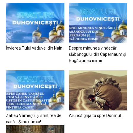
Învierea Fiului văduvei din Nain
Despre minunea vindecării
slăbănogului din Capernaum și
Rugăciunea inimii
Zaheu Vameșul și sfințirea de
Aruncă grija ta spre Domnul…
casă… Și nu numai!