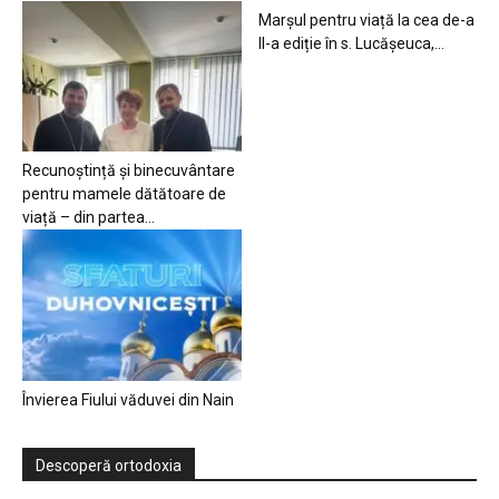
Marșul pentru viață la cea de-a
II-a ediție în s. Lucășeuca,...
Recunoștință și binecuvântare
pentru mamele dătătoare de
viață – din partea...
Învierea Fiului văduvei din Nain
Descoperă ortodoxia