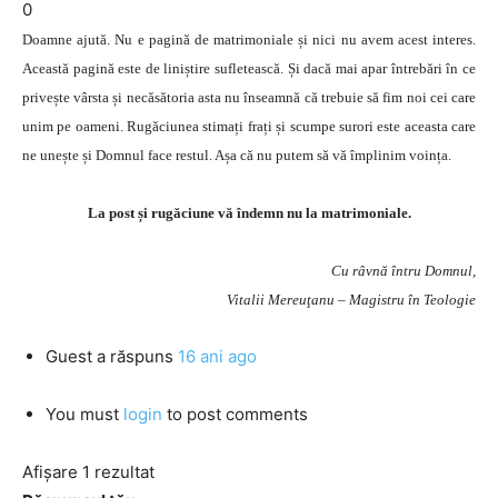
0
Doamne ajută. Nu e pagină de matrimoniale și nici nu avem acest interes.
Această pagină este de liniștire sufletească. Și dacă mai apar întrebări în ce
privește vârsta și necăsătoria asta nu înseamnă că trebuie să fim noi cei care
unim pe oameni. Rugăciunea stimați frați și scumpe surori este aceasta care
ne unește și Domnul face restul. Așa că nu putem să vă împlinim voința.
La post și rugăciune vă îndemn nu la matrimoniale.
Cu râvnă întru Domnul,
Vitalii Mereuţanu – Magistru în Teologie
Guest
a răspuns
16 ani ago
You must
login
to post comments
Afișare 1 rezultat