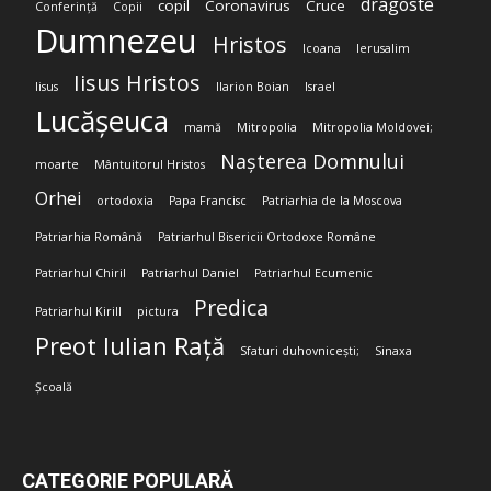
dragoste
copil
Coronavirus
Cruce
Conferință
Copii
Dumnezeu
Hristos
Icoana
Ierusalim
Iisus Hristos
Iisus
Ilarion Boian
Israel
Lucășeuca
mamă
Mitropolia
Mitropolia Moldovei;
Nașterea Domnului
moarte
Mântuitorul Hristos
Orhei
ortodoxia
Papa Francisc
Patriarhia de la Moscova
Patriarhia Română
Patriarhul Bisericii Ortodoxe Române
Patriarhul Chiril
Patriarhul Daniel
Patriarhul Ecumenic
Predica
Patriarhul Kirill
pictura
Preot Iulian Rață
Sfaturi duhovnicești;
Sinaxa
Școală
CATEGORIE POPULARĂ