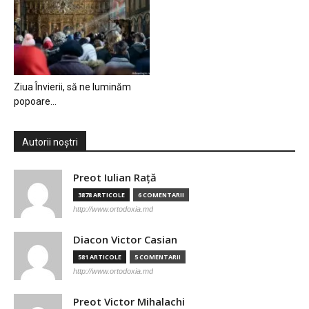
Ziua Învierii, să ne luminăm
popoare…
Autorii noștri
Preot Iulian Raţă
3878 ARTICOLE
6 COMENTARII
http://www.ortodoxia.md
Diacon Victor Casian
581 ARTICOLE
5 COMENTARII
http://www.ortodoxia.md
Preot Victor Mihalachi