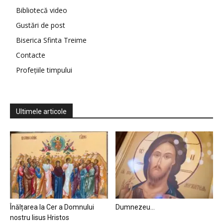
Bibliotecă video
Gustări de post
Biserica Sfinta Treime
Contacte
Profețiile timpului
Ultimele articole
Înălțarea la Cer a Domnului
Dumnezeu…
nostru Iisus Hristos