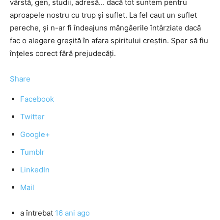
vârstă, gen, studii, adresă… dacă tot suntem pentru
aproapele nostru cu trup şi suflet. La fel caut un suflet
pereche, şi n-ar fi îndeajuns mângâerile întârziate dacă
fac o alegere greşită în afara spiritului creştin. Sper să fiu
înţeles corect fără prejudecăţi.
Share
Facebook
Twitter
Google+
Tumblr
LinkedIn
Mail
a întrebat
16 ani ago