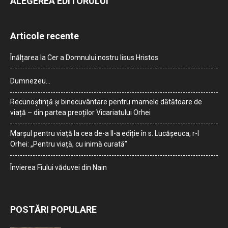
ALEGEREA EDITORULUI
Articole recente
Înălțarea la Cer a Domnului nostru Iisus Hristos
Dumnezeu…
Recunoștință și binecuvântare pentru mamele dătătoare de
viață – din partea preoților Vicariatului Orhei
Marșul pentru viață la cea de-a II-a ediție în s. Lucășeuca, r-l
Orhei: „Pentru viață, cu inimă curată”
Învierea Fiului văduvei din Nain
POSTĂRI POPULARE