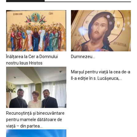
Înălțarea la Cer a Domnului
Dumnezeu…
nostru Iisus Hristos
Marșul pentru viață la cea de-a
II-a ediție în s. Lucășeuca,...
Recunoștință și binecuvântare
pentru mamele dătătoare de
viață – din partea...