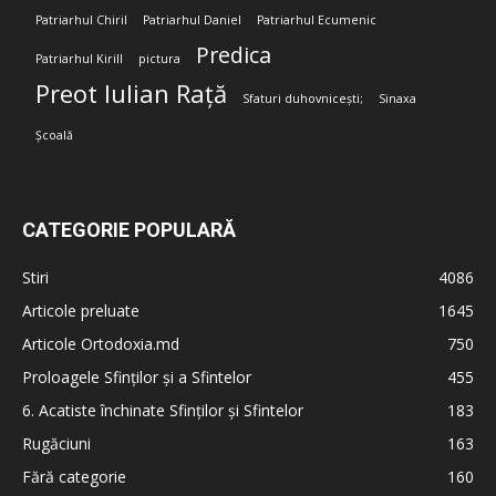
Patriarhul Chiril
Patriarhul Daniel
Patriarhul Ecumenic
Predica
Patriarhul Kirill
pictura
Preot Iulian Rață
Sfaturi duhovnicești;
Sinaxa
Școală
CATEGORIE POPULARĂ
Stiri
4086
Articole preluate
1645
Articole Ortodoxia.md
750
Proloagele Sfinților și a Sfintelor
455
6. Acatiste închinate Sfinților și Sfintelor
183
Rugăciuni
163
Fără categorie
160