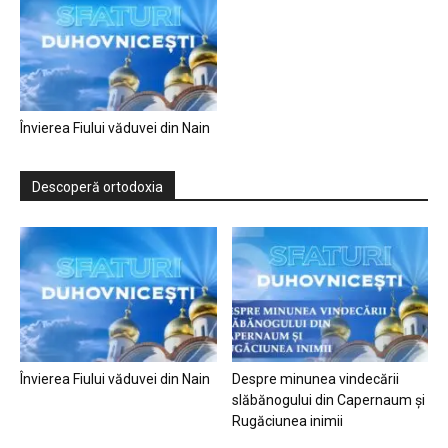
Învierea Fiului văduvei din Nain
Descoperă ortodoxia
Învierea Fiului văduvei din Nain
Despre minunea vindecării
slăbănogului din Capernaum și
Rugăciunea inimii