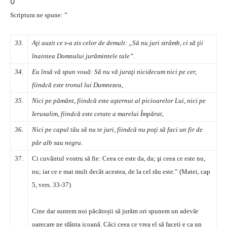
0
Scriptura ne spune: ”
33.
Aţi auzit ce s-a zis celor de demult: „Să nu juri strâmb, ci să ţii
înaintea Domnului jurămintele tale”.
34.
Eu însă vă spun vouă: Să nu vă juraţi nicidecum nici pe cer,
fiindcă este tronul lui Dumnezeu,
35.
Nici pe pământ, fiindcă este aşternut al picioarelor Lui, nici pe
Ierusalim, fiindcă este cetate a marelui Împărat,
36.
Nici pe capul tău să nu te juri, fiindcă nu poţi să faci un fir de
păr alb sau negru.
37.
Ci cuvântul vostru să fie: Ceea ce este da, da; şi ceea ce este nu,
nu; iar ce e mai mult decât acestea, de la cel rău este.” (Matei, cap
5, vers. 33-37)
Cine dar suntem noi păcătoșii să jurăm ori spunem un adevăr
oarecare pe sfânta icoană. Căci ceea ce vrea el să faceți e ca un