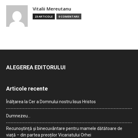
Vitalii Mereutanu
23 ARTICOLE
0 COMENTARII
ALEGEREA EDITORULUI
Articole recente
Înălțarea la Cer a Domnului nostru Iisus Hristos
Dumnezeu…
Recunoștință și binecuvântare pentru mamele dătătoare de
viață – din partea preoților Vicariatului Orhei