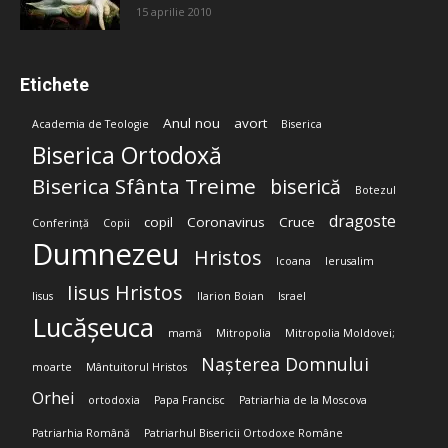
15 aprilie 2010
Etichete
Anul nou
avort
Academia de Teologie
Biserica
Biserica Ortodoxă
Biserica Sfânta Treime
biserică
Botezul
dragoste
copil
Coronavirus
Cruce
Conferință
Copii
Dumnezeu
Hristos
Icoana
Ierusalim
Iisus Hristos
Iisus
Ilarion Boian
Israel
Lucășeuca
mamă
Mitropolia
Mitropolia Moldovei;
Nașterea Domnului
moarte
Mântuitorul Hristos
Orhei
ortodoxia
Papa Francisc
Patriarhia de la Moscova
Patriarhia Română
Patriarhul Bisericii Ortodoxe Române