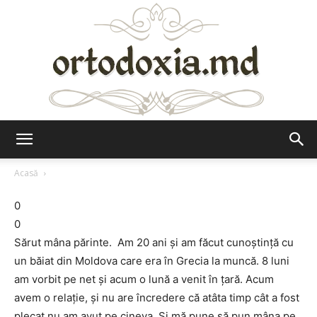
Ortodoxia.md
Acasă
0
0
Sărut mâna părinte. Am 20 ani şi am făcut cunoştinţă cu
un băiat din Moldova care era în Grecia la muncă. 8 luni
am vorbit pe net şi acum o lună a venit în ţară. Acum
avem o relaţie, şi nu are încredere că atâta timp cât a fost
plecat nu am avut pe cineva. Şi mă pune să pun mâna pe