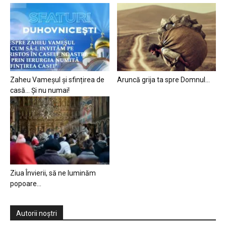
Zaheu Vameșul și sfințirea de
Aruncă grija ta spre Domnul…
casă… Și nu numai!
Ziua Învierii, să ne luminăm
popoare…
Autorii noștri