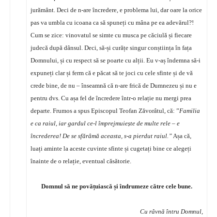
jurământ. Deci de n-are încredere, e problema lui, dar oare la orice
pas va umbla cu icoana ca să spuneți cu mâna pe ea adevărul?!
Cum se zice: vinovatul se simte cu musca pe căciulă și fiecare
judecă după dânsul. Deci, să-și curățe singur conștiința în fața
Domnului, și cu respect să se poarte cu alții. Eu v-aș îndemna să-i
expuneți clar și ferm că e păcat să te joci cu cele sfinte și de vă
crede bine, de nu – înseamnă că n-are frică de Dumnezeu și nu e
pentru dvs. Cu așa fel de încredere într-o relație nu mergi prea
departe. Frumos a spus Episcopul Teofan Zăvorâtul, că: ”
Familia
e ca raiul, iar gardul ce-l împrejmuiește de multe rele – e
încrederea! De se sfărâmă aceasta, s-a pierdut raiul.”
Așa că,
luați aminte la aceste cuvinte sfinte și cugetați bine ce alegeți
înainte de o relație, eventual căsătorie.
Domnul să ne povățuiască și îndrumeze către cele bune.
Cu râvnă întru Domnul,