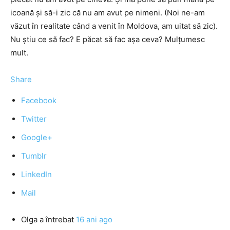
icoană şi să-i zic că nu am avut pe nimeni. (Noi ne-am
văzut în realitate când a venit în Moldova, am uitat să zic).
Nu ştiu ce să fac? E păcat să fac aşa ceva? Mulţumesc
mult.
Share
Facebook
Twitter
Google+
Tumblr
LinkedIn
Mail
Olga
a întrebat
16 ani ago