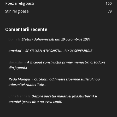
Poezia religioasă
160
Stiri religioase
79
Comentarii recente
Sfaturi duhovnicești din 20 octombrie 2024
Doina
la
amalad
SF SILUAN ATHONITUL -11/ 24 SEPEMBRIE
la
A început construcţia primei mănăstiri ortodoxe
gheorghe
la
din Japonia
Radu Mungiu
Cu Sfinții odihnește Doamne sufletul nou
la
adormitei roabei Tale…
Despre păcatul malahiei (masturbării) şi
Crina Marina
la
onaniei (pazei de a nu avea copii)