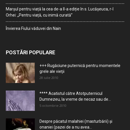
Marșul pentru viață la cea de-a II-a ediție în s. Lucășeuca, r-l
Orhei: „Pentru viață, cu inimă curată”
Învierea Fiului văduvei din Nain
POSTĂRI POPULARE
+++ Rugăciune puternică pentru momentele
grele ale vieţii
28 iulie 2010
**** Acatistul către Atotputernicul
Dumnezeu, la vreme de necaz sau de...
5 octombrie 2010
Despre păcatul malahiei (masturbării) şi
onaniei (pazei de a nu avea...