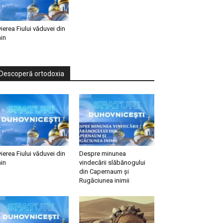
vierea Fiului văduvei din
in
Descoperă ortodoxia
vierea Fiului văduvei din
Despre minunea
in
vindecării slăbănogului
din Capernaum și
Rugăciunea inimii