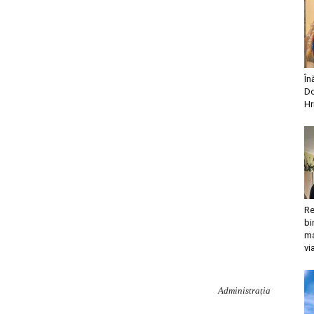
În
Do
Hr
Re
bi
ma
vi
Administrația