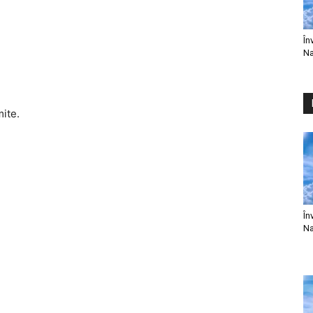
În
Na
mite.
În
Na