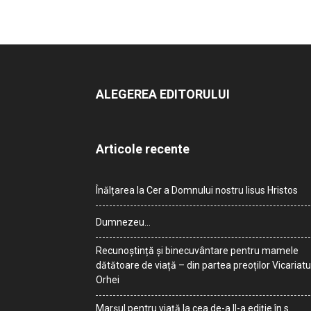
ALEGEREA EDITORULUI
Articole recente
Înălțarea la Cer a Domnului nostru Iisus Hristos
Dumnezeu…
Recunoștință și binecuvântare pentru mamele
dătătoare de viață – din partea preoților Vicariatu
Orhei
Marșul pentru viață la cea de-a II-a ediție în s.