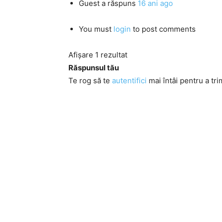
Guest
a răspuns
16 ani ago
You must
login
to post comments
Afișare 1 rezultat
Răspunsul tău
Te rog să te
autentifici
mai întâi pentru a tri