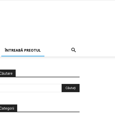
ÎNTREABĂ PREOTUL
Căutare
Categorii