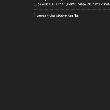
Lucășeuca, r-l Orhei: „Pentru viață, cu inimă curat
Învierea Fiului văduvei din Nain