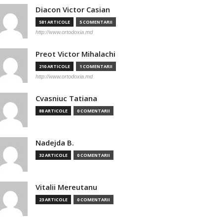
Diacon Victor Casian
581 ARTICOLE
5 COMENTARII
http://www.ortodoxia.md
Preot Victor Mihalachi
210 ARTICOLE
1 COMENTARII
http://www.ortodoxia.md
Cvasniuc Tatiana
88 ARTICOLE
0 COMENTARII
Nadejda B.
32 ARTICOLE
0 COMENTARII
Vitalii Mereutanu
23 ARTICOLE
0 COMENTARII