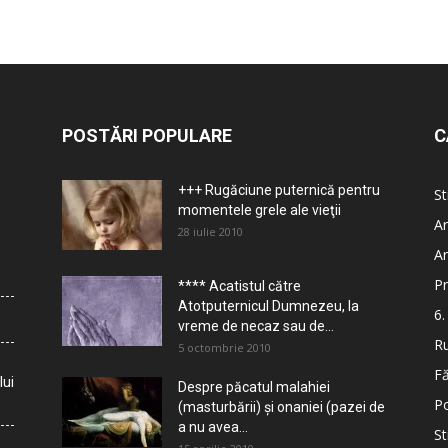
POSTĂRI POPULARE
C
+++ Rugăciune puternică pentru
St
momentele grele ale vieţii
Ar
28 iulie 2010
Ar
Pr
**** Acatistul către
Atotputernicul Dumnezeu, la
6.
vreme de necaz sau de...
Ru
5 octombrie 2010
Fă
lui
Despre păcatul malahiei
Po
(masturbării) şi onaniei (pazei de
a nu avea...
St