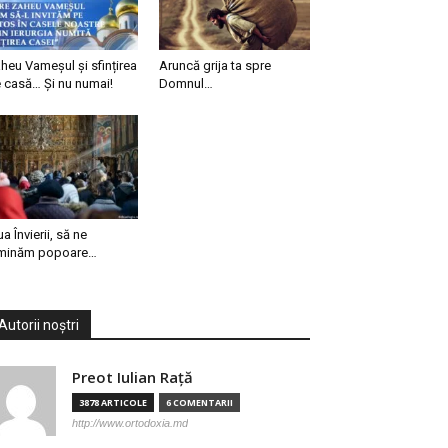
heu Vameșul și sfințirea
Aruncă grija ta spre
 casă… Și nu numai!
Domnul…
ua Învierii, să ne
minăm popoare…
Autorii noștri
Preot Iulian Raţă
3878 ARTICOLE
6 COMENTARII
http://www.ortodoxia.md