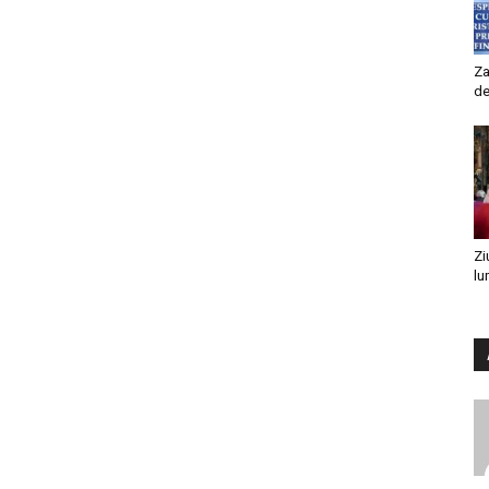
Za
de
Zi
lu