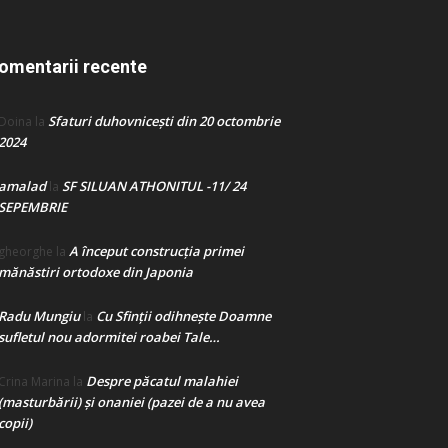
omentarii recente
Sfaturi duhovnicești din 20 octombrie
Doina
la
2024
amalad
SF SILUAN ATHONITUL -11/ 24
la
SEPEMBRIE
A început construcţia primei
gheorghe
la
mănăstiri ortodoxe din Japonia
Radu Mungiu
Cu Sfinții odihnește Doamne
la
sufletul nou adormitei roabei Tale…
Despre păcatul malahiei
Crina Marina
la
(masturbării) şi onaniei (pazei de a nu avea
copii)