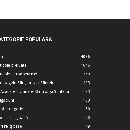
ATEGORIE POPULARĂ
iri
4086
ticole preluate
1645
ticole Ortodoxia.md
750
oloagele Sfinților și a Sfintelor
455
 Acatiste închinate Sfinților și Sfintelor
183
găciuni
163
ră categorie
160
ezia religioasă
160
iri religioase
79