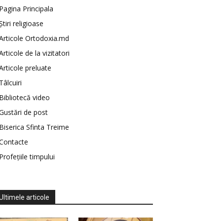
Pagina Principala
Știri religioase
Articole Ortodoxia.md
Articole de la vizitatori
Articole preluate
Tâlcuiri
Bibliotecă video
Gustări de post
Biserica Sfinta Treime
Contacte
Profețiile timpului
Ultimele articole