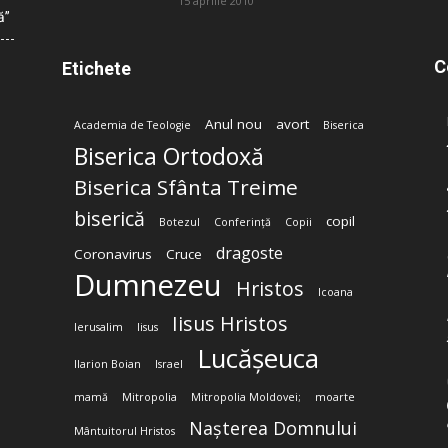
15 aprilie 2010
ă”
C
Etichete
Anul nou
avort
Academia de Teologie
Biserica
Biserica Ortodoxă
Biserica Sfânta Treime
biserică
copil
Botezul
Conferință
Copii
dragoste
Coronavirus
Cruce
Dumnezeu
Hristos
Icoana
Iisus Hristos
Ierusalim
Iisus
Lucășeuca
Ilarion Boian
Israel
mamă
Mitropolia
Mitropolia Moldovei;
moarte
Nașterea Domnului
Mântuitorul Hristos