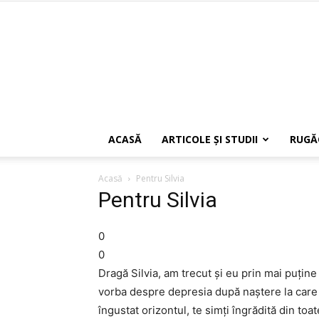
ACASĂ
ARTICOLE ŞI STUDII
RUGĂ
Acasă
Pentru Silvia
Pentru Silvia
0
0
Dragă Silvia, am trecut și eu prin mai puține 
vorba despre depresia după naștere la care 
îngustat orizontul, te simți îngrădită din to