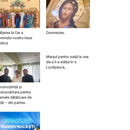
ălțarea la Cer a
Dumnezeu…
mnului nostru Iisus
istos
Marșul pentru viață la cea
de-a II-a ediție în s.
Lucășeuca,...
cunoștință și
necuvântare pentru
mele dătătoare de
ață – din partea...