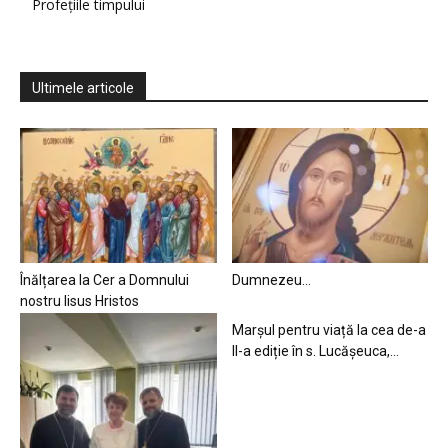
Profețiile timpului
Ultimele articole
Înălțarea la Cer a Domnului
Dumnezeu…
nostru Iisus Hristos
Marșul pentru viață la cea de-a
II-a ediție în s. Lucășeuca,...