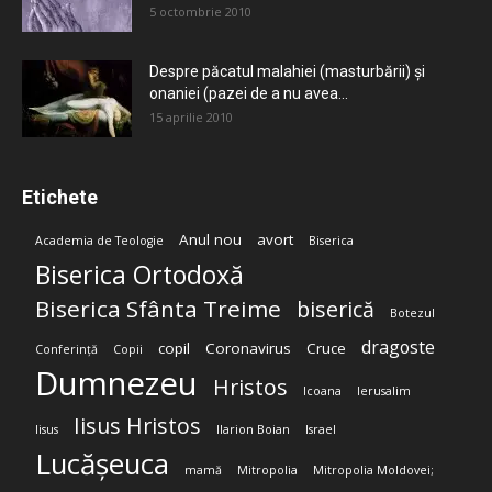
5 octombrie 2010
Despre păcatul malahiei (masturbării) şi
onaniei (pazei de a nu avea...
15 aprilie 2010
Etichete
Anul nou
avort
Academia de Teologie
Biserica
Biserica Ortodoxă
Biserica Sfânta Treime
biserică
Botezul
dragoste
copil
Coronavirus
Cruce
Conferință
Copii
Dumnezeu
Hristos
Icoana
Ierusalim
Iisus Hristos
Iisus
Ilarion Boian
Israel
Lucășeuca
mamă
Mitropolia
Mitropolia Moldovei;