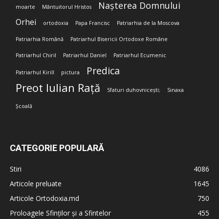
Nașterea Domnului
moarte
Mântuitorul Hristos
Orhei
ortodoxia
Papa Francisc
Patriarhia de la Moscova
Patriarhia Română
Patriarhul Bisericii Ortodoxe Române
Patriarhul Chiril
Patriarhul Daniel
Patriarhul Ecumenic
Predica
Patriarhul Kirill
pictura
Preot Iulian Rață
Sfaturi duhovnicești;
Sinaxa
Școală
CATEGORIE POPULARĂ
Stiri
4086
Articole preluate
1645
Articole Ortodoxia.md
750
Proloagele Sfinților și a Sfintelor
455