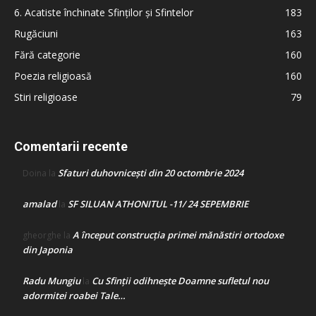
6. Acatiste închinate Sfinților și Sfintelor
183
Rugăciuni
163
Fără categorie
160
Poezia religioasă
160
Stiri religioase
79
Comentarii recente
Sfaturi duhovnicești din 20 octombrie 2024
Doina
la
amalad
SF SILUAN ATHONITUL -11/ 24 SEPEMBRIE
la
A început construcţia primei mănăstiri ortodoxe
gheorghe
la
din Japonia
Radu Mungiu
Cu Sfinții odihnește Doamne sufletul nou
la
adormitei roabei Tale…