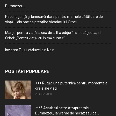
Dumnezeu…
Recunoștință și binecuvântare pentru mamele dătătoare de
viață – din partea preoților Vicariatului Orhei
Marșul pentru viață la cea de-a II-a ediție în s. Lucășeuca, r-l
Orhei: „Pentru viață, cu inimă curată”
Învierea Fiului văduvei din Nain
POSTĂRI POPULARE
+++ Rugăciune puternică pentru momentele
grele ale vieţii
28 iulie 2010
**** Acatistul către Atotputernicul
Dumnezeu, la vreme de necaz sau de...