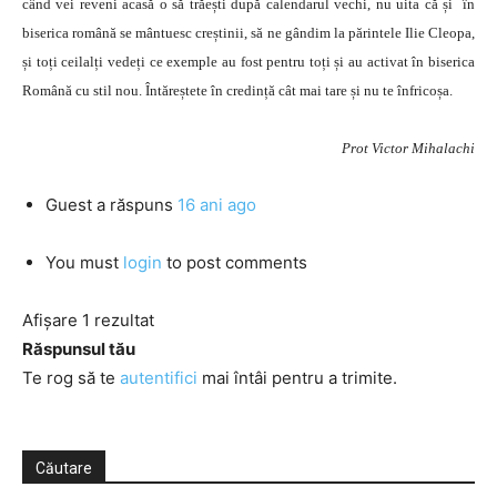
când vei reveni acasă o să trăești după calendarul vechi, nu uita că și în
biserica română se mântuesc creștinii, să ne gândim la părintele Ilie Cleopa,
și toți ceilalți vedeți ce exemple au fost pentru toți și au activat în biserica
Română cu stil nou. Întăreștete în credință cât mai tare și nu te înfricoșa.
Prot Victor Mihalachi
Guest
a răspuns
16 ani ago
You must
login
to post comments
Afișare 1 rezultat
Răspunsul tău
Te rog să te
autentifici
mai întâi pentru a trimite.
Căutare