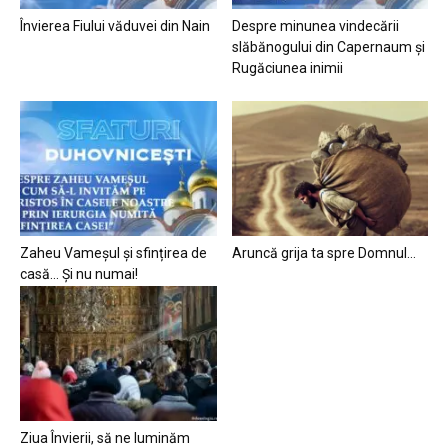
Învierea Fiului văduvei din Nain
Despre minunea vindecării
slăbănogului din Capernaum și
Rugăciunea inimii
Zaheu Vameșul și sfințirea de
Aruncă grija ta spre Domnul…
casă… Și nu numai!
Ziua Învierii, să ne luminăm