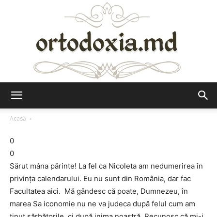
Ortodoxia.md
Acasă
0
0
Sărut mâna părinte! La fel ca Nicoleta am nedumerirea în
privința calendarului. Eu nu sunt din România, dar fac
Facultatea aici. Mă gândesc că poate, Dumnezeu, în
marea Sa iconomie nu ne va judeca după felul cum am
ținut sărbătorile, ci după inima noastră. Recunosc că mi-i