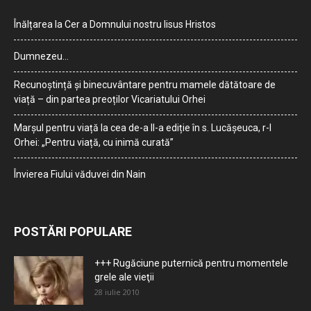
Înălțarea la Cer a Domnului nostru Iisus Hristos
Dumnezeu…
Recunoștință și binecuvântare pentru mamele dătătoare de
viață – din partea preoților Vicariatului Orhei
Marșul pentru viață la cea de-a II-a ediție în s. Lucășeuca, r-l
Orhei: „Pentru viață, cu inimă curată”
Învierea Fiului văduvei din Nain
POSTĂRI POPULARE
+++ Rugăciune puternică pentru momentele
grele ale vieţii
28 iulie 2010