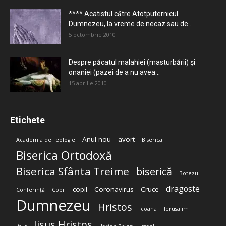
**** Acatistul către Atotputernicul
Dumnezeu, la vreme de necaz sau de...
5 octombrie 2010
Despre păcatul malahiei (masturbării) şi
onaniei (pazei de a nu avea...
15 aprilie 2010
Etichete
Anul nou
avort
Academia de Teologie
Biserica
Biserica Ortodoxă
Biserica Sfânta Treime
biserică
Botezul
dragoste
copil
Coronavirus
Cruce
Conferință
Copii
Dumnezeu
Hristos
Icoana
Ierusalim
Iisus Hristos