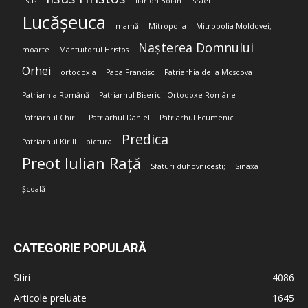
Iisus
Ilarion Boian
Israel
Lucășeuca
mamă
Mitropolia
Mitropolia Moldovei;
Nașterea Domnului
moarte
Mântuitorul Hristos
Orhei
ortodoxia
Papa Francisc
Patriarhia de la Moscova
Patriarhia Română
Patriarhul Bisericii Ortodoxe Române
Patriarhul Chiril
Patriarhul Daniel
Patriarhul Ecumenic
Predica
Patriarhul Kirill
pictura
Preot Iulian Rață
Sfaturi duhovnicești;
Sinaxa
Școală
CATEGORIE POPULARĂ
Stiri
4086
Articole preluate
1645