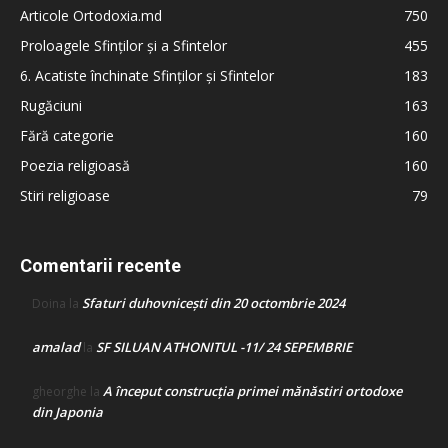
Articole Ortodoxia.md
750
Proloagele Sfinților și a Sfintelor
455
6. Acatiste închinate Sfinților și Sfintelor
183
Rugăciuni
163
Fără categorie
160
Poezia religioasă
160
Stiri religioase
79
Comentarii recente
Sfaturi duhovnicești din 20 octombrie 2024
Doina
la
amalad
SF SILUAN ATHONITUL -11/ 24 SEPEMBRIE
la
A început construcţia primei mănăstiri ortodoxe
gheorghe
la
din Japonia