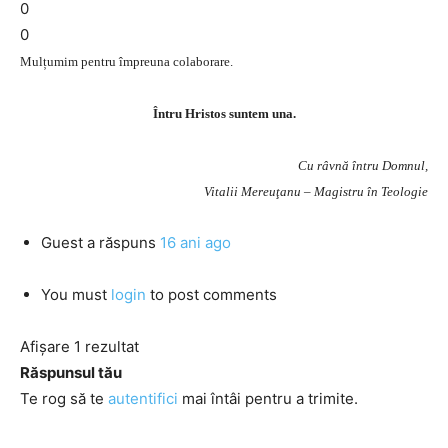
0
0
Mulțumim pentru împreuna colaborare.
Întru Hristos suntem una.
Cu râvnă întru Domnul,
Vitalii Mereuţanu – Magistru în Teologie
Guest
a răspuns
16 ani ago
You must
login
to post comments
Afișare 1 rezultat
Răspunsul tău
Te rog să te
autentifici
mai întâi pentru a trimite.