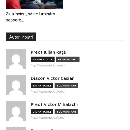
Ziua Învierii, să ne luminăm
popoare…
Autorii noștri
Preot Iulian Raţă
3878 ARTICOLE
6 COMENTARII
http://www.ortodoxia.md
Diacon Victor Casian
581 ARTICOLE
5 COMENTARII
http://www.ortodoxia.md
Preot Victor Mihalachi
210 ARTICOLE
1 COMENTARII
http://www.ortodoxia.md