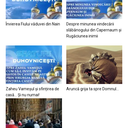
Învierea Fiului văduvei din Nain
Despre minunea vindecării
slăbănogului din Capernaum și
Rugăciunea inimii
Zaheu Vameșul și sfințirea de
Aruncă grija ta spre Domnul…
casă… Și nu numai!