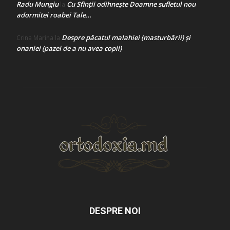
Radu Mungiu
Cu Sfinții odihnește Doamne sufletul nou
la
adormitei roabei Tale…
Despre păcatul malahiei (masturbării) şi
Crina Marina
la
onaniei (pazei de a nu avea copii)
DESPRE NOI