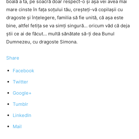
boală a ta, pe soacră doar respect-o şi aşa vei avea mai
mare cinste în faţa soţului tău, creşteţi-vă copilaşii cu
dragoste şi înţelegere, familia să fie unită, că aşa este
bine, altfel fetiţa se va simţi singură… oricum văd că deja
ştii ce ai de făcut… multă sănătate să-ţi dea Bunul
Dumnezeu, cu dragoste Simona.
Share
Facebook
Twitter
Google+
Tumblr
LinkedIn
Mail