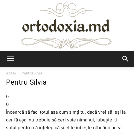
Ortodoxia.md
Acasă
Pentru Silvia
Pentru Silvia
0
0
Încearcă să faci totul aşa cum simţi tu, dacă vrei să ieşi la
aer fă aşa, nu trebuie să ceri voie nimanui, iubeşte-ţi
soţul pentru că înţeleg că şi el te iubeşte răbdând acea