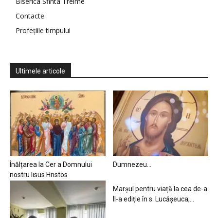
Biserica Sfinta Treime
Contacte
Profețiile timpului
Ultimele articole
Înălțarea la Cer a Domnului
Dumnezeu…
nostru Iisus Hristos
Marșul pentru viață la cea de-a
II-a ediție în s. Lucășeuca,...