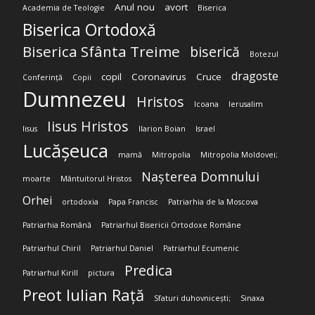
Anul nou
avort
Academia de Teologie
Biserica
Biserica Ortodoxă
Biserica Sfânta Treime
biserică
Botezul
dragoste
copil
Coronavirus
Cruce
Conferință
Copii
Dumnezeu
Hristos
Icoana
Ierusalim
Iisus Hristos
Iisus
Ilarion Boian
Israel
Lucășeuca
mamă
Mitropolia
Mitropolia Moldovei;
Nașterea Domnului
moarte
Mântuitorul Hristos
Orhei
ortodoxia
Papa Francisc
Patriarhia de la Moscova
Patriarhia Română
Patriarhul Bisericii Ortodoxe Române
Patriarhul Chiril
Patriarhul Daniel
Patriarhul Ecumenic
Predica
Patriarhul Kirill
pictura
Preot Iulian Rață
Sfaturi duhovnicești;
Sinaxa