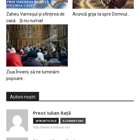
Zaheu Vameșul și sfințirea de
Aruncă grija ta spre Domnul…
casă… Și nu numai!
Ziua Învierii, să ne luminăm
popoare…
Autorii noștri
Preot Iulian Raţă
3878 ARTICOLE
6 COMENTARII
http://www.ortodoxia.md