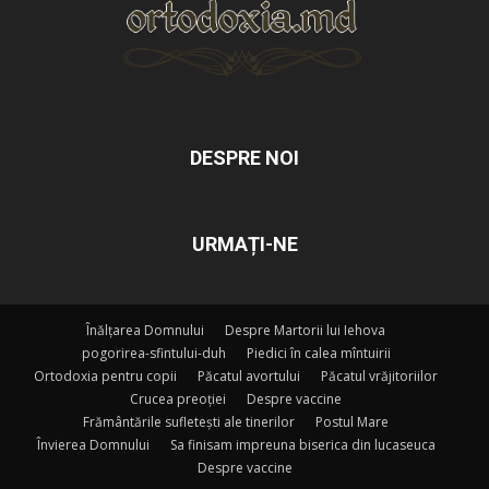
DESPRE NOI
URMAȚI-NE
Înălțarea Domnului
Despre Martorii lui Iehova
pogorirea-sfintului-duh
Piedici în calea mîntuirii
Ortodoxia pentru copii
Păcatul avortului
Păcatul vrăjitoriilor
Crucea preoției
Despre vaccine
Frământările sufletești ale tinerilor
Postul Mare
Învierea Domnului
Sa finisam impreuna biserica din lucaseuca
Despre vaccine