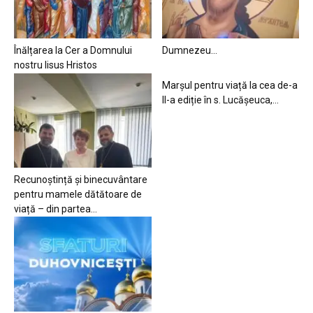
Înălțarea la Cer a Domnului
Dumnezeu…
nostru Iisus Hristos
Marșul pentru viață la cea de-a
II-a ediție în s. Lucășeuca,...
Recunoștință și binecuvântare
pentru mamele dătătoare de
viață – din partea...