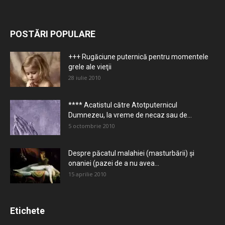
POSTĂRI POPULARE
+++ Rugăciune puternică pentru momentele
grele ale vieţii
28 iulie 2010
**** Acatistul către Atotputernicul
Dumnezeu, la vreme de necaz sau de...
5 octombrie 2010
Despre păcatul malahiei (masturbării) şi
onaniei (pazei de a nu avea...
15 aprilie 2010
Etichete