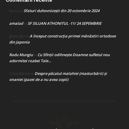
Sfaturi duhovnicești din 20 octombrie 2024
Doina
la
amalad
SF SILUAN ATHONITUL -11/ 24 SEPEMBRIE
la
A început construcţia primei mănăstiri ortodoxe
gheorghe
la
din Japonia
Radu Mungiu
Cu Sfinții odihnește Doamne sufletul nou
la
adormitei roabei Tale…
Despre păcatul malahiei (masturbării) şi
Crina Marina
la
onaniei (pazei de a nu avea copii)