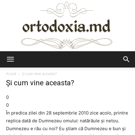
Ortodoxia.md
Acasă
Şi cum vine aceasta?
Şi cum vine aceasta?
0
0
În predica zilei din 28 septembrie 2010 zice acolo, printre
replica dată de Dumnezeu omului: natărăule şi netou.
Dumnezeu e rău cu noi? Eu ştiam că Dumnezeu e bun şi