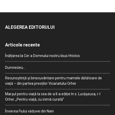
ALEGEREA EDITORULUI
Articole recente
Înălțarea la Cer a Domnului nostru Iisus Hristos
Dumnezeu…
Recunoștință și binecuvântare pentru mamele dătătoare de
viață – din partea preoților Vicariatului Orhei
Marșul pentru viață la cea de-a II-a ediție în s. Lucășeuca, r-l
Orhei: „Pentru viață, cu inimă curată”
Învierea Fiului văduvei din Nain