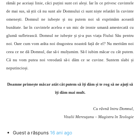
rămâi pe aceiași linie, căci puțini sunt cei aleși. Iar în ce privesc cuvintele
de mai sus, să știi că nu sunt ale Domnului ci sunt niște relatări în cuvinte
omenești. Domnul ne iubește și nu putem noi să exprimăm această
bunătate. Iar în cuvintele acelea e un mic de ironie umană amestecată cu
glumă sufletească. Domnul ne iubește și și-a pus viața Fiului Său pentru
noi. Oare cum vom arăta noi dragostea noastră față de el? Nu merităm noi
ceea ce ne dă Domnul, dar să-i mulțumim. Să-l iubim măcar cu cât putem.
Că nu vom putea noi vreodată să-i dăm ce se cuvine. Suntem slabi și
neputincioși.
Doamne primește măcar atât cât putem să îți dăm și te rog să ne ajuți să
îți dăm mai mult.
Cu râvnă întru Domnul,
Vitalii Mereuţanu – Magistru în Teologie
Guest
a răspuns
16 ani ago