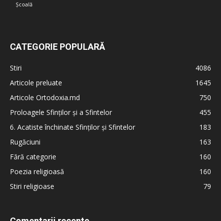
Școală
CATEGORIE POPULARĂ
Stiri
4086
Articole preluate
1645
Articole Ortodoxia.md
750
Proloagele Sfinților și a Sfintelor
455
6. Acatiste închinate Sfinților și Sfintelor
183
Rugăciuni
163
Fără categorie
160
Poezia religioasă
160
Stiri religioase
79
Comentarii recente