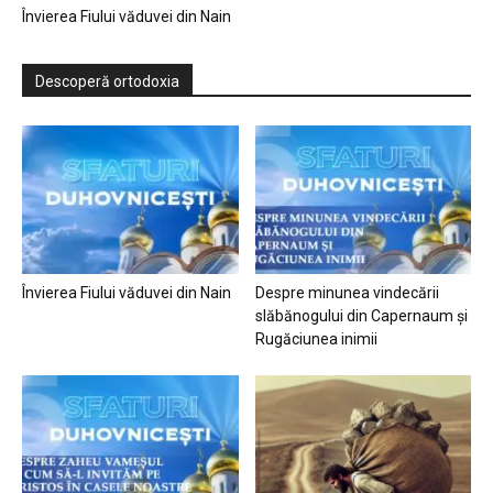
Învierea Fiului văduvei din Nain
Descoperă ortodoxia
Învierea Fiului văduvei din Nain
Despre minunea vindecării
slăbănogului din Capernaum și
Rugăciunea inimii