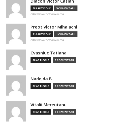
Diacon Victor Casian
581 ARTICOLE
5 COMENTARII
http://www.ortodoxia.md
Preot Victor Mihalachi
210 ARTICOLE
1 COMENTARII
http://www.ortodoxia.md
Cvasniuc Tatiana
88 ARTICOLE
0 COMENTARII
Nadejda B.
32 ARTICOLE
0 COMENTARII
Vitalii Mereutanu
23 ARTICOLE
0 COMENTARII