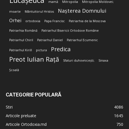
Lucășeuca
mamă
Mitropolia
Mitropolia Moldovei;
Nașterea Domnului
moarte
Mântuitorul Hristos
Orhei
ortodoxia
Papa Francisc
Patriarhia de la Moscova
Patriarhia Română
Patriarhul Bisericii Ortodoxe Române
Patriarhul Chiril
Patriarhul Daniel
Patriarhul Ecumenic
Predica
Patriarhul Kirill
pictura
Preot Iulian Rață
Sfaturi duhovnicești;
Sinaxa
Școală
CATEGORIE POPULARĂ
Stiri
4086
Articole preluate
1645
Articole Ortodoxia.md
750