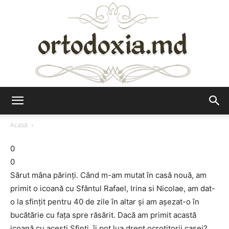
Ortodoxia.md
Acasă
0
0
Sărut mâna părinţi. Când m-am mutat în casă nouă, am
primit o icoană cu Sfântul Rafael, Irina si Nicolae, am dat-
o la sfinţit pentru 40 de zile în altar şi am aşezat-o în
bucătărie cu faţa spre răsărit. Dacă am primit acastă
icoană cu aceşti Sfinţi, îi pot lua drept ocrotitorii casei?