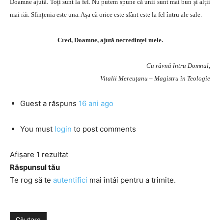
Doamne ajută. Toți sunt la fel. Nu putem spune că unii sunt mai bun și alții
mai răi. Sfințenia este una. Așa că orice este sfânt este la fel întru ale sale.
Cred, Doamne, ajută necredinței mele.
Cu râvnă întru Domnul,
Vitalii Mereuţanu – Magistru în Teologie
Guest
a răspuns
16 ani ago
You must
login
to post comments
Afișare 1 rezultat
Răspunsul tău
Te rog să te
autentifici
mai întâi pentru a trimite.