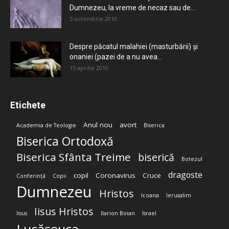
Dumnezeu, la vreme de necaz sau de...
5 octombrie 2010
Despre păcatul malahiei (masturbării) şi
onaniei (pazei de a nu avea...
15 aprilie 2010
Etichete
Anul nou
avort
Academia de Teologie
Biserica
Biserica Ortodoxă
Biserica Sfânta Treime
biserică
Botezul
dragoste
copil
Coronavirus
Cruce
Conferință
Copii
Dumnezeu
Hristos
Icoana
Ierusalim
Iisus Hristos
Iisus
Ilarion Boian
Israel