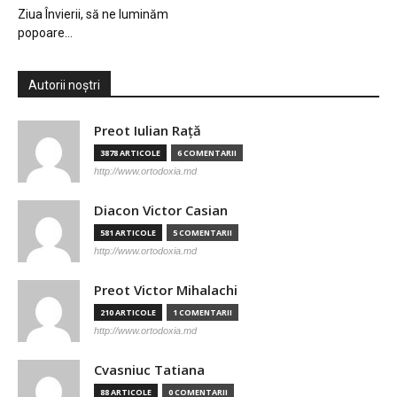
Ziua Învierii, să ne luminăm
popoare…
Autorii noștri
Preot Iulian Raţă
3878 ARTICOLE
6 COMENTARII
http://www.ortodoxia.md
Diacon Victor Casian
581 ARTICOLE
5 COMENTARII
http://www.ortodoxia.md
Preot Victor Mihalachi
210 ARTICOLE
1 COMENTARII
http://www.ortodoxia.md
Cvasniuc Tatiana
88 ARTICOLE
0 COMENTARII