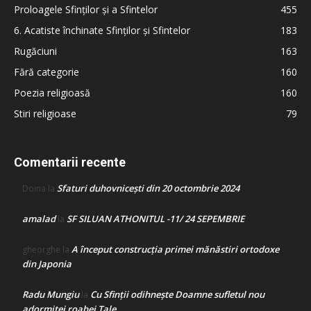
Proloagele Sfinților și a Sfintelor
455
6. Acatiste închinate Sfinților și Sfintelor
183
Rugăciuni
163
Fără categorie
160
Poezia religioasă
160
Stiri religioase
79
Comentarii recente
Sfaturi duhovnicești din 20 octombrie 2024
Doina
la
amalad
SF SILUAN ATHONITUL -11/ 24 SEPEMBRIE
la
A început construcţia primei mănăstiri ortodoxe
gheorghe
la
din Japonia
Radu Mungiu
Cu Sfinții odihnește Doamne sufletul nou
la
adormitei roabei Tale…