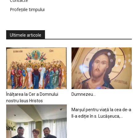
Contacte
Profețiile timpului
Ultimele articole
Înălțarea la Cer a Domnului
Dumnezeu…
nostru Iisus Hristos
Marșul pentru viață la cea de-a
II-a ediție în s. Lucășeuca,...