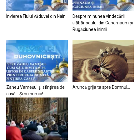
Învierea Fiului văduvei din Nain
Despre minunea vindecării
slăbănogului din Capernaum și
Rugăciunea inimii
Zaheu Vameșul și sfințirea de
Aruncă grija ta spre Domnul…
casă… Și nu numai!