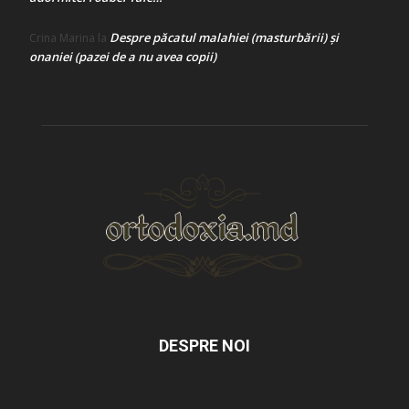
Despre păcatul malahiei (masturbării) şi
Crina Marina
la
onaniei (pazei de a nu avea copii)
DESPRE NOI