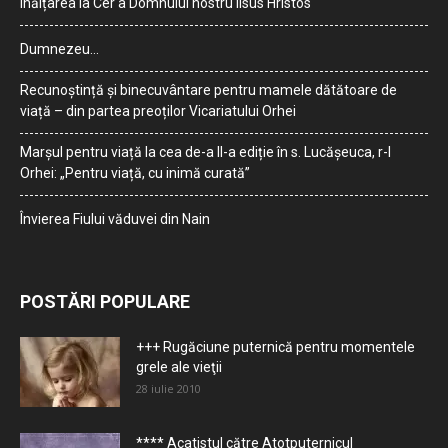
Înălțarea la Cer a Domnului nostru Iisus Hristos
Dumnezeu…
Recunoștință și binecuvântare pentru mamele dătătoare de
viață – din partea preoților Vicariatului Orhei
Marșul pentru viață la cea de-a II-a ediție în s. Lucășeuca, r-l
Orhei: „Pentru viață, cu inimă curată”
Învierea Fiului văduvei din Nain
POSTĂRI POPULARE
+++ Rugăciune puternică pentru momentele
grele ale vieţii
28 iulie 2010
**** Acatistul către Atotputernicul