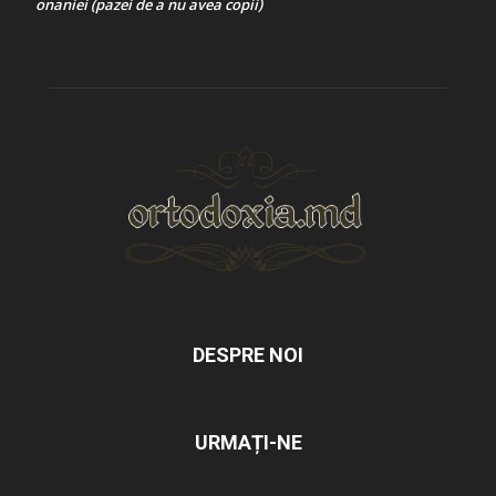
onaniei (pazei de a nu avea copii)
DESPRE NOI
URMAȚI-NE