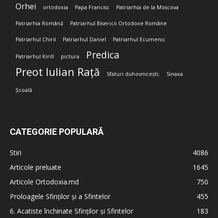
Orhei
ortodoxia
Papa Francisc
Patriarhia de la Moscova
Patriarhia Română
Patriarhul Bisericii Ortodoxe Române
Patriarhul Chiril
Patriarhul Daniel
Patriarhul Ecumenic
Predica
Patriarhul Kirill
pictura
Preot Iulian Rață
Sfaturi duhovnicești;
Sinaxa
Școală
CATEGORIE POPULARĂ
Stiri
4086
Articole preluate
1645
Articole Ortodoxia.md
750
Proloagele Sfinților și a Sfintelor
455
6. Acatiste închinate Sfinților și Sfintelor
183