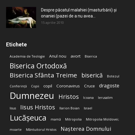
Despre păcatul malahiei (masturbării) şi
onaniei (pazei de a nu avea...
15 aprilie 2010
Etichete
Anul nou
avort
Academia de Teologie
Biserica
Biserica Ortodoxă
Biserica Sfânta Treime
biserică
Botezul
dragoste
copil
Coronavirus
Cruce
Conferință
Copii
Dumnezeu
Hristos
Icoana
Ierusalim
Iisus Hristos
Iisus
Ilarion Boian
Israel
Lucășeuca
mamă
Mitropolia
Mitropolia Moldovei;
Nașterea Domnului
moarte
Mântuitorul Hristos