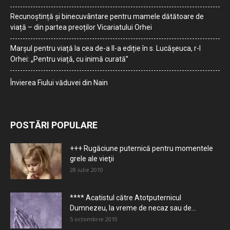
Recunoștință și binecuvântare pentru mamele dătătoare de
viață – din partea preoților Vicariatului Orhei
Marșul pentru viață la cea de-a II-a ediție în s. Lucășeuca, r-l
Orhei: „Pentru viață, cu inimă curată”
Învierea Fiului văduvei din Nain
POSTĂRI POPULARE
+++ Rugăciune puternică pentru momentele
grele ale vieţii
28 iulie 2010
**** Acatistul către Atotputernicul
Dumnezeu, la vreme de necaz sau de...
5 octombrie 2010