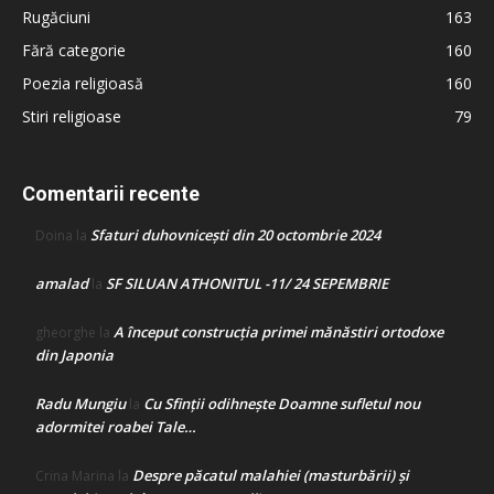
Rugăciuni
163
Fără categorie
160
Poezia religioasă
160
Stiri religioase
79
Comentarii recente
Sfaturi duhovnicești din 20 octombrie 2024
Doina
la
amalad
SF SILUAN ATHONITUL -11/ 24 SEPEMBRIE
la
A început construcţia primei mănăstiri ortodoxe
gheorghe
la
din Japonia
Radu Mungiu
Cu Sfinții odihnește Doamne sufletul nou
la
adormitei roabei Tale…
Despre păcatul malahiei (masturbării) şi
Crina Marina
la