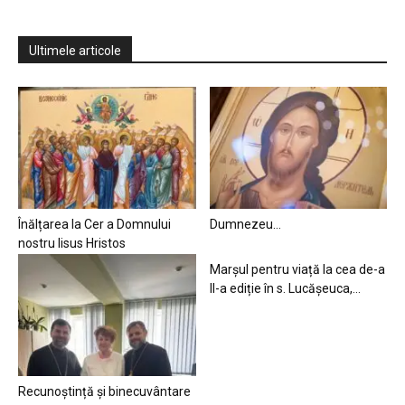
Ultimele articole
Înălțarea la Cer a Domnului
Dumnezeu…
nostru Iisus Hristos
Marșul pentru viață la cea de-a
II-a ediție în s. Lucășeuca,...
Recunoștință și binecuvântare