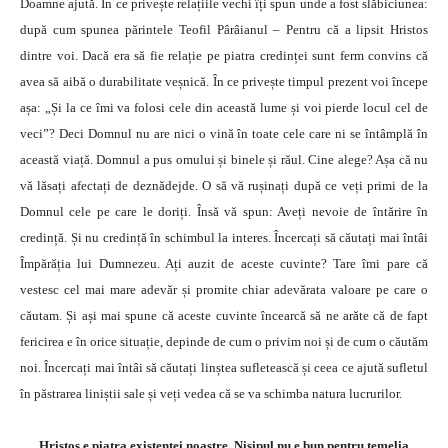
Doamne ajută. În ce privește relațiile vechi îți spun unde a fost slăbiciunea:
după cum spunea părintele Teofil Pârâianul – Pentru că a lipsit Hristos
dintre voi. Dacă era să fie relație pe piatra credinței sunt ferm convins că
avea să aibă o durabilitate veșnică. În ce privește timpul prezent voi începe
așa: „Și la ce îmi va folosi cele din această lume și voi pierde locul cel de
veci”? Deci Domnul nu are nici o vină în toate cele care ni se întâmplă în
această viață. Domnul a pus omului și binele și răul. Cine alege? Așa că nu
vă lăsați afectați de deznădejde. O să vă rușinați după ce veți primi de la
Domnul cele pe care le doriți. Însă vă spun: Aveți nevoie de întărire în
credință. Și nu credință în schimbul la interes. Încercați să căutați mai întâi
Împărăția lui Dumnezeu. Ați auzit de aceste cuvinte? Tare îmi pare că
vestesc cel mai mare adevăr și promite chiar adevărata valoare pe care o
căutam. Și ași mai spune că aceste cuvinte încearcă să ne arăte că de fapt
fericirea e în orice situație, depinde de cum o privim noi și de cum o căutăm
noi. Încercați mai întâi să căutați linștea sufletească și ceea ce ajută sufletul
în păstrarea liniștii sale și veți vedea că se va schimba natura lucrurilor.
Hristos e piatra existenței noastre. Nisipul nu e bun pentru temelia