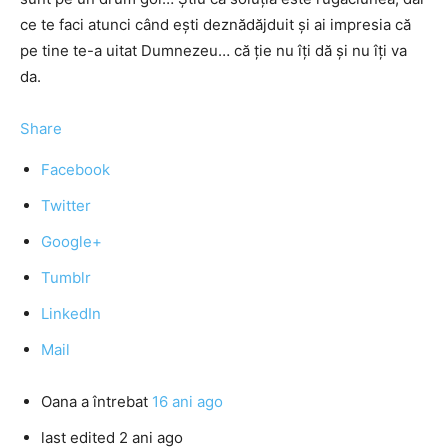
ce te faci atunci când eşti deznădăjduit şi ai impresia că
pe tine te-a uitat Dumnezeu… că ţie nu îţi dă şi nu îţi va
da.
Share
Facebook
Twitter
Google+
Tumblr
LinkedIn
Mail
Oana
a întrebat
16 ani ago
last edited 2 ani ago