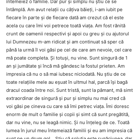
întemeiez o familie. Dar pur şi simplu nu ştiu ce se
întâmplă. Am avut relaţii cu câţiva băieţi, i-am iubit pe
fiecare în parte şi de fiecare dată am crezut că el este
acela cu care îmi voi petrece toată viaţa. Am fost rănită
crunt de oamenii respectivi şi apoi cu greu şi cu ajutorul
lui Dumnezeu m-am ridicat şi am continuat să sper că
până la urmă îl voi găsi pe cel de care am nevoie, cel care
mă poate completa. Şi totuşi, nu vine. Sunt singură de 1
an şi jumătate şi încă mă gândesc la fostul prieten. Am
impresia că nu o să mai iubesc niciodată. Nu ştiu de ce
toate relaţiile mele au eşuat în ultmul hal, parcă îşi bagă
dracul coada între noi. Sunt tristă, sunt la pâmant, mă simt
extraordinar de singură şi pur şi simplu nu mai cred că
voi găsi pe cineva cu care să îmi petrec viaţa. Îmi doresc
enorm de mult o familie şi copii şi simt că sunt pregătită,
dar nu vine, nu se leagă nimic. Şi nu înţeleg de ce. Toată
lumea în jurul meu întemeiază familii şi eu am impresia că
sunt pe un drum gol… Ştiu că soluţia este rugăciunea, dar