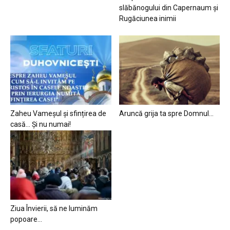
slăbănogului din Capernaum și
Rugăciunea inimii
Zaheu Vameșul și sfințirea de
Aruncă grija ta spre Domnul…
casă… Și nu numai!
Ziua Învierii, să ne luminăm
popoare…