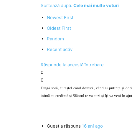
Sortează după:
Cele mai multe voturi
Newest First
Oldest First
Random
Recent activ
Răspunde la această întrebare
0
0
Dragă soră, c iteștel când dorești , când ai putință și dori
inimă cu credință și Sfântul te va auzi și îți va veni în ajut
Guest
a răspuns
16 ani ago