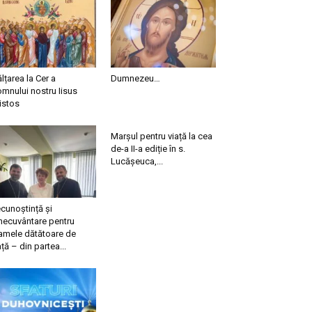
ălțarea la Cer a
Dumnezeu…
mnului nostru Iisus
istos
Marșul pentru viață la cea
de-a II-a ediție în s.
Lucășeuca,...
cunoștință și
necuvântare pentru
mele dătătoare de
ață – din partea...