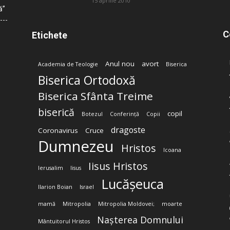
15 aprilie 2010
ă”
C
Etichete
Anul nou
avort
Academia de Teologie
Biserica
Biserica Ortodoxă
Biserica Sfânta Treime
biserică
copil
Botezul
Conferință
Copii
dragoste
Coronavirus
Cruce
Dumnezeu
Hristos
Icoana
Iisus Hristos
Ierusalim
Iisus
Lucășeuca
Ilarion Boian
Israel
mamă
Mitropolia
Mitropolia Moldovei;
moarte
Nașterea Domnului
Mântuitorul Hristos