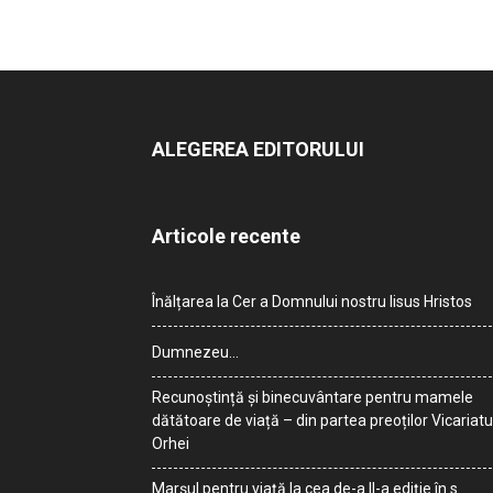
ALEGEREA EDITORULUI
Articole recente
Înălțarea la Cer a Domnului nostru Iisus Hristos
Dumnezeu…
Recunoștință și binecuvântare pentru mamele
dătătoare de viață – din partea preoților Vicariatu
Orhei
Marșul pentru viață la cea de-a II-a ediție în s.