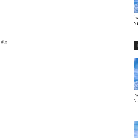
În
Na
mite.
În
Na