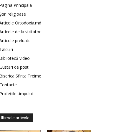
Pagina Principala
Știri religioase
Articole Ortodoxia.md
Articole de la vizitatori
Articole preluate
Tâlcuiri
Bibliotecă video
Gustări de post
Biserica Sfinta Treime
Contacte
Profețiile timpului
Ultimele articole