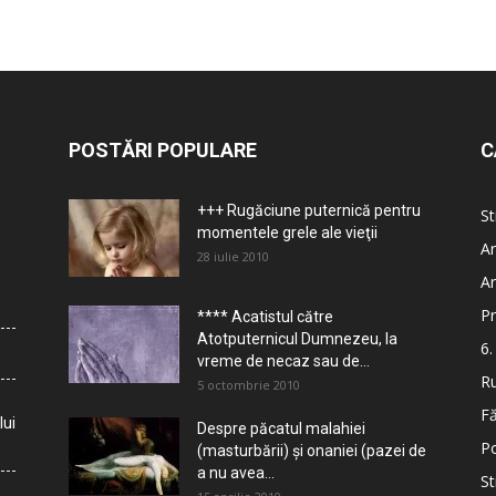
POSTĂRI POPULARE
C
+++ Rugăciune puternică pentru
St
momentele grele ale vieţii
Ar
28 iulie 2010
Ar
Pr
**** Acatistul către
Atotputernicul Dumnezeu, la
6.
vreme de necaz sau de...
Ru
5 octombrie 2010
Fă
lui
Despre păcatul malahiei
Po
(masturbării) şi onaniei (pazei de
a nu avea...
St