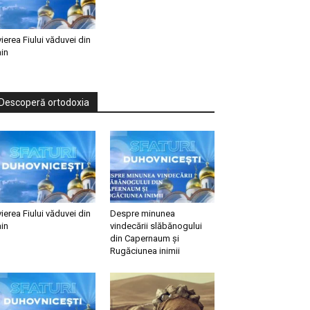
vierea Fiului văduvei din
in
Descoperă ortodoxia
vierea Fiului văduvei din
Despre minunea
in
vindecării slăbănogului
din Capernaum și
Rugăciunea inimii