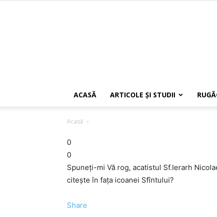
ACASĂ
ARTICOLE ŞI STUDII
RUGĂ
Acasă
0
0
Spuneţi-mi Vă rog, acatistul Sf.Ierarh Nicola
citeşte în faţa icoanei Sfîntului?
Share