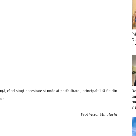
În
Do
Hr
nță, când simți necesitate și unde ai posibilitate , principalul să fie din
Re
bi
or.
ma
vi
Prot Victor Mihalachi