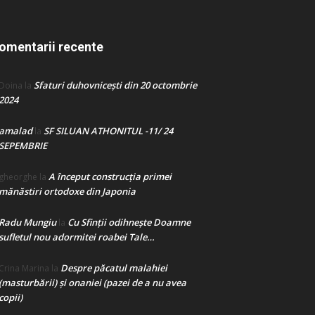
omentarii recente
Sfaturi duhovnicești din 20 octombrie
Doina
la
2024
amalad
SF SILUAN ATHONITUL -11/ 24
la
SEPEMBRIE
A început construcţia primei
gheorghe
la
mănăstiri ortodoxe din Japonia
Radu Mungiu
Cu Sfinții odihnește Doamne
la
sufletul nou adormitei roabei Tale…
Despre păcatul malahiei
Crina Marina
la
(masturbării) şi onaniei (pazei de a nu avea
copii)