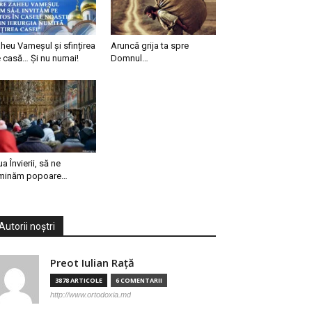
heu Vameșul și sfințirea
Aruncă grija ta spre
 casă… Și nu numai!
Domnul…
ua Învierii, să ne
minăm popoare…
Autorii noștri
Preot Iulian Raţă
3878 ARTICOLE
6 COMENTARII
http://www.ortodoxia.md