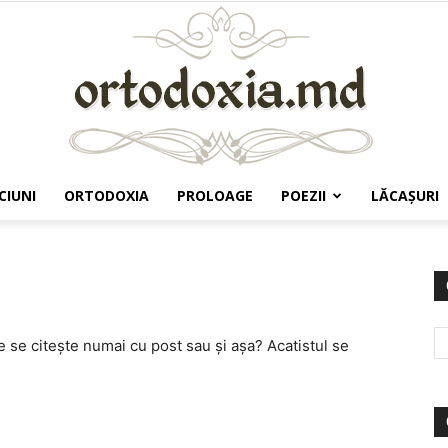
CIUNI
ORTODOXIA
PROLOAGE
POEZII
LĂCAŞURI
Ortodoxia.md
e se citeşte numai cu post sau şi aşa? Acatistul se