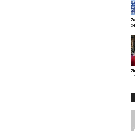
Za
de
Zi
lu