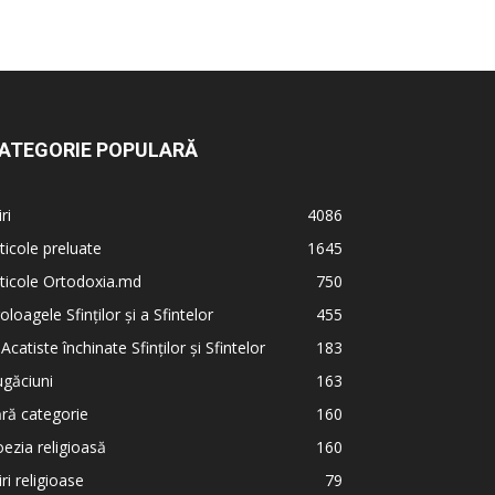
ATEGORIE POPULARĂ
iri
4086
ticole preluate
1645
ticole Ortodoxia.md
750
oloagele Sfinților și a Sfintelor
455
 Acatiste închinate Sfinților și Sfintelor
183
găciuni
163
ră categorie
160
ezia religioasă
160
iri religioase
79