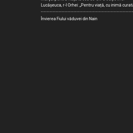
Lucășeuca, r-l Orhei: „Pentru viață, cu inimă curat
Învierea Fiului văduvei din Nain