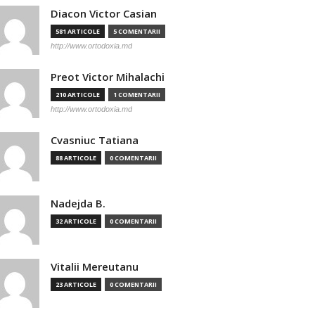
Diacon Victor Casian
581 ARTICOLE
5 COMENTARII
http://www.ortodoxia.md
Preot Victor Mihalachi
210 ARTICOLE
1 COMENTARII
http://www.ortodoxia.md
Cvasniuc Tatiana
88 ARTICOLE
0 COMENTARII
Nadejda B.
32 ARTICOLE
0 COMENTARII
Vitalii Mereutanu
23 ARTICOLE
0 COMENTARII