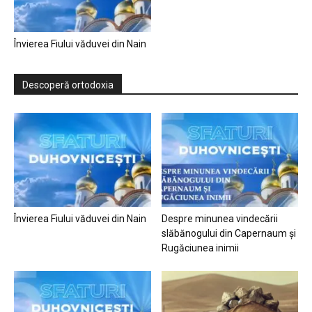
Învierea Fiului văduvei din Nain
Descoperă ortodoxia
Învierea Fiului văduvei din Nain
Despre minunea vindecării
slăbănogului din Capernaum și
Rugăciunea inimii