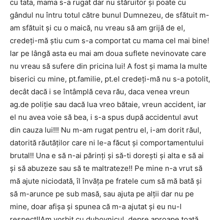
cu tata, mama s-a rugat dar nu stăruitor și poate cu
gândul nu întru totul către bunul Dumnezeu, de sfătuit m-
am sfătuit și cu o maică, nu vreau să am grijă de el,
credeți-mă știu cum s-a comportat cu mama cel mai bine!
Iar pe lângă asta eu mai am doua suflete nevinovate care
nu vreau să sufere din pricina lui! A fost și mama la multe
biserici cu mine, pt.familie, pt.el credeți-mă nu s-a potolit,
decât dacă i se întâmplă ceva rău, daca venea vreun
ag.de poliție sau dacă lua vreo bătaie, vreun accident, iar
el nu avea voie să bea, i s-a spus după accidentul avut
din cauza lui!!! Nu m-am rugat pentru el, i-am dorit răul,
datorită răutăților care ni le-a făcut și comportamentului
brutal!! Una e să n-ai părinți și să-ti dorești și alta e să ai
și să abuzeze sau să te maltrateze!! Pe mine n-a vrut să
mă ajute niciodată, îl învăța pe fratele cum să mă bată și
să m-arunce pe sub masă, sau ajuta pe alții dar nu pe
mine, doar afișa și spunea că m-a ajutat și eu nu-l
respect!!Am vorbit cu duhovnicul, depre aproape toată