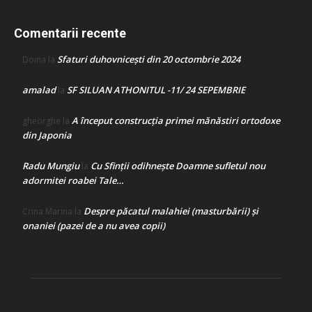
Comentarii recente
Sfaturi duhovnicești din 20 octombrie 2024
Doina
la
amalad
SF SILUAN ATHONITUL -11/ 24 SEPEMBRIE
la
A început construcţia primei mănăstiri ortodoxe
gheorghe
la
din Japonia
Radu Mungiu
Cu Sfinții odihnește Doamne sufletul nou
la
adormitei roabei Tale…
Despre păcatul malahiei (masturbării) şi
Crina Marina
la
onaniei (pazei de a nu avea copii)