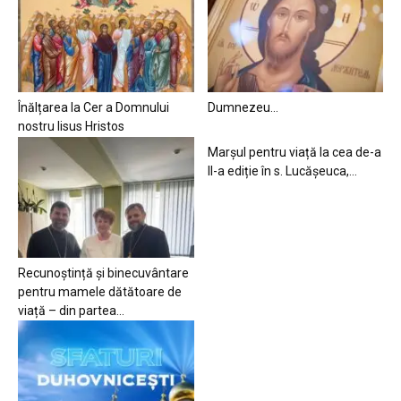
Înălțarea la Cer a Domnului
Dumnezeu…
nostru Iisus Hristos
Marșul pentru viață la cea de-a
II-a ediție în s. Lucășeuca,...
Recunoștință și binecuvântare
pentru mamele dătătoare de
viață – din partea...