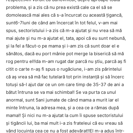
problema, și a zis că nu prea există cale ca el să se
domolească mai ales că s-a încurcat cu această țigancă,
sunt6-7luni de când am încercat în tot felul, v-am mai
spus, sectoristului i-a zis că m-a ajutat și nu vrea să mă
mai ajute și nu m-a ajutat el, tata, apoi că eu sunt nebună,
și la fel a făcut-o pe mama și i-am zis că sunt doar el e
sănătos, dacă eu port mânie pot merge la biserică să mă
rog pentru el!!da m-am rugat dar parcă nu știu, parcă aș fi
citit o carte n-aș fi spus o rugăciune, i-am zis părintelui
că aș vrea să mă fac tutelară tot prin instanță și să încerc
totuși să-l ajut dar ce un om care timp de 35-37 de ani a
bătut întruna se va mai schimba!! Se va purta ca unul
anormal, sunt 5ani jumate de când mama a murit iar el
minte întruna, la adresa mea, și a cea ce a rămas după
mama!! Și nici nu m-a ajutat la cum îi spuse sectoristului
și tigăncii lui, ba mai mult i-a zis frateleui că eu vreau să
vând locuința cea ce nu a fost adevărat!!El m-a adus într-