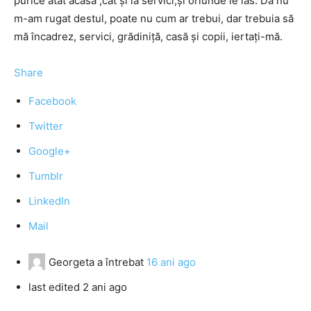
purice atât acasă ,cât și la servici,și oriunde le las. Da nu
m-am rugat destul, poate nu cum ar trebui, dar trebuia să
mă încadrez, servici, grădiniță, casă și copii, iertați-mă.
Share
Facebook
Twitter
Google+
Tumblr
LinkedIn
Mail
Georgeta
a întrebat
16 ani ago
last edited 2 ani ago