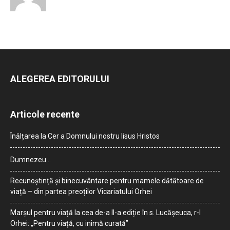
ALEGEREA EDITORULUI
Articole recente
Înălțarea la Cer a Domnului nostru Iisus Hristos
Dumnezeu…
Recunoștință și binecuvântare pentru mamele dătătoare de
viață – din partea preoților Vicariatului Orhei
Marșul pentru viață la cea de-a II-a ediție în s. Lucășeuca, r-l
Orhei: „Pentru viață, cu inimă curată”