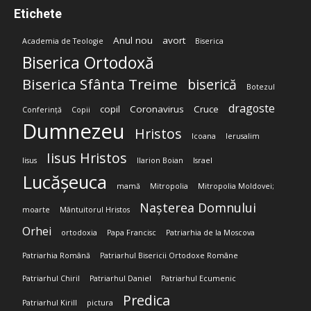
Etichete
Anul nou
avort
Academia de Teologie
Biserica
Biserica Ortodoxă
Biserica Sfânta Treime
biserică
Botezul
dragoste
copil
Coronavirus
Cruce
Conferință
Copii
Dumnezeu
Hristos
Icoana
Ierusalim
Iisus Hristos
Iisus
Ilarion Boian
Israel
Lucășeuca
mamă
Mitropolia
Mitropolia Moldovei;
Nașterea Domnului
moarte
Mântuitorul Hristos
Orhei
ortodoxia
Papa Francisc
Patriarhia de la Moscova
Patriarhia Română
Patriarhul Bisericii Ortodoxe Române
Patriarhul Chiril
Patriarhul Daniel
Patriarhul Ecumenic
Predica
Patriarhul Kirill
pictura