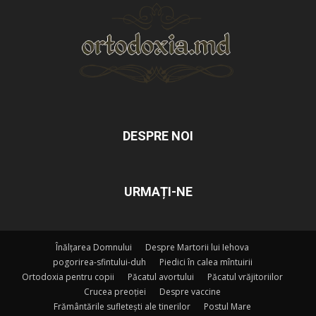
DESPRE NOI
URMAȚI-NE
Înălțarea Domnului
Despre Martorii lui Iehova
pogorirea-sfintului-duh
Piedici în calea mîntuirii
Ortodoxia pentru copii
Păcatul avortului
Păcatul vrăjitoriilor
Crucea preoției
Despre vaccine
Frământările sufletești ale tinerilor
Postul Mare