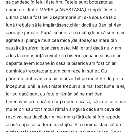
să gandesc în felul ăsta,hm. Fetele sunt botezate,au
nume de sfinte: MARIA și ANASTASIA,le împărtășesc
ultima data a fost pe13septembrie,mi s-a spus că la o
lună trebuie să le împărtășesc,chiar dacă au 3ani și 4ani
aproape jumate. Pupă icoane,fac crucița,doar că sunt cam
agitate și plânge mult cea mica ,de ifose,cea mare din
cauză că sufera lipsa care este. Mă iertați dacă nu v-am
adus la cunoștință cuvinte ca biserica,icoane și așa mai
departe,avem icoane în casă,la biserică am fost chiar
duminica trecuta,dar puțin cam rece în suflet. Cu
părintele duhovnic nu am mai vorbit pe îndelete de pe la
începutul lunii, a avut niște treburi și a mai fost lume la el,
iar eu dacă sunt cu fetele rămân să ne mai dea
binecuvântare dacă nu fug repede acasă, căci de cele mai
multe ori sau tot timpul rămân singură dacă am ceva de
rezolvat sau dacă dorm mai merg fără ele și fug repede
acasă după ce se termina slujba. Și cu inima stau cât un