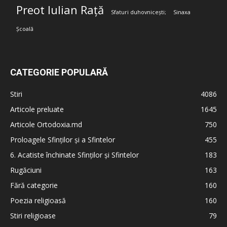
Preot Iulian Rață
Sfaturi duhovnicești;
Sinaxa
Școală
CATEGORIE POPULARĂ
Stiri
4086
Articole preluate
1645
Articole Ortodoxia.md
750
Proloagele Sfinților și a Sfintelor
455
6. Acatiste închinate Sfinților și Sfintelor
183
Rugăciuni
163
Fără categorie
160
Poezia religioasă
160
Stiri religioase
79