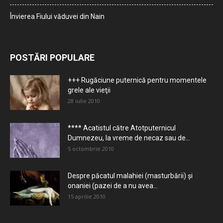
Învierea Fiului văduvei din Nain
POSTĂRI POPULARE
+++ Rugăciune puternică pentru momentele
grele ale vieţii
28 iulie 2010
**** Acatistul către Atotputernicul
Dumnezeu, la vreme de necaz sau de...
5 octombrie 2010
Despre păcatul malahiei (masturbării) şi
onaniei (pazei de a nu avea...
15 aprilie 2010