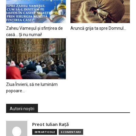
Zaheu Vameșul și sfințirea de
Aruncă grija ta spre Domnul…
casă… Și nu numai!
Ziua Învierii, să ne luminăm
popoare…
Autorii noștri
Preot Iulian Raţă
3878 ARTICOLE
6 COMENTARII