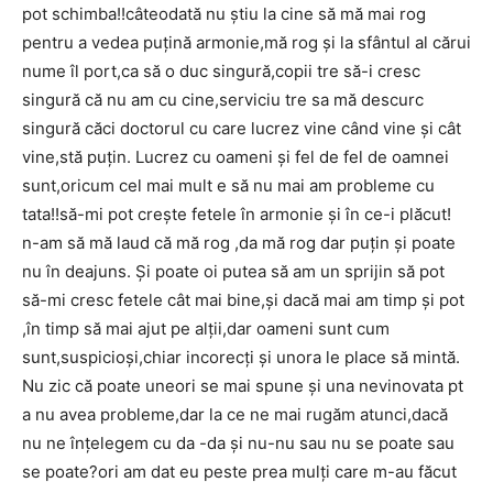
pot schimba!!câteodată nu știu la cine să mă mai rog
pentru a vedea puțină armonie,mă rog și la sfântul al cărui
nume îl port,ca să o duc singură,copii tre să-i cresc
singură că nu am cu cine,serviciu tre sa mă descurc
singură căci doctorul cu care lucrez vine când vine și cât
vine,stă puțin. Lucrez cu oameni și fel de fel de oamnei
sunt,oricum cel mai mult e să nu mai am probleme cu
tata!!să-mi pot crește fetele în armonie și în ce-i plăcut!
n-am să mă laud că mă rog ,da mă rog dar puțin și poate
nu în deajuns. Și poate oi putea să am un sprijin să pot
să-mi cresc fetele cât mai bine,și dacă mai am timp și pot
,în timp să mai ajut pe alții,dar oameni sunt cum
sunt,suspicioși,chiar incorecți și unora le place să mintă.
Nu zic că poate uneori se mai spune și una nevinovata pt
a nu avea probleme,dar la ce ne mai rugăm atunci,dacă
nu ne înțelegem cu da -da și nu-nu sau nu se poate sau
se poate?ori am dat eu peste prea mulți care m-au făcut