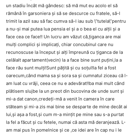
un stadiu încât mă gândesc: să mă mut eu acolo el să
rămână în garsoniera și să se descurce cu fratele, să-l
trimit la azil sau să fac cumva să-l iau sub \”tutela\”pentru
a nu-și mai putea lua pensia el și a o bea el cu alții și a
face cea ce face!! Un lucru am văzut că,țiganca are mai
mulți complici și implicați, chiar concubinul care nu
recunoscuse la început și alți împreună cu țiganca de la
celălalt apartament(vecin) la a face bine sunt puțini,la a
face rău sunt mulți!Sunt pățită și cu soțul!la fel a fost
oarecum,când mama sa și sora sa și cumnatul ziceau că l-
am luat cu vrăji, ceea ce nu e adevărat!!ba mai mult când
plătisem slujbe la un preot din bucovina de unde sunt și
mi-a dat canon,credeți-mă a venit în camera în care
stăteam și mi-a zis mai bine se desparte de mine decât ai
lui,și așa a fost,și cum m-a mințit pe mine sau s-a purtat
la fel a făcut și cu fetele, numai că asta mă deranjează. L-
am mai pus în pomelnice și ce ,ce idei are în cap nu i le