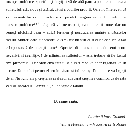
nuanțe, probleme, specifici și îngrijiți-vă de altă parte a problemei – cea a
sufletului, atât a dvs și tatălui, cât și a copiilor proprii. Oare nu înțelegeți că
vă măcinați liniștea în zadar și vă pierdeți singură sufletul în vâltoarea
acestor probleme?! Înțeleg că vă preocupați, aveți intenții bune, dar nu
puneți nicicând baza – adică iertarea și neaducerea aminte a păcatelor
tatălui. Sunteți oare Judecătorul dvs?! Oare nu știți că și calea ce duce la iad
e împresurată de intenții bune?! Oprițivă din acest tumult de sentimente
negativă și îngrijiți-vă de mântuirea sufletului – asta trebuie să fie lucrul
dvs primordial. Dar problema tatălui o puteți rezolva doar rugându-vă în
ascuns Domnului pentru el, cu bunătate și iubire, așa Domnul se va îngriji
de el. Nu ignorați și creșterea în duhul adevărat creștin a copiilor, că de asta
veți da socoteală Domnului, nu de faptele tatălui.
Doamne ajută.
Cu râvnă întru Domnul,
Vitalii Mereuţanu – Magistru în Teologie