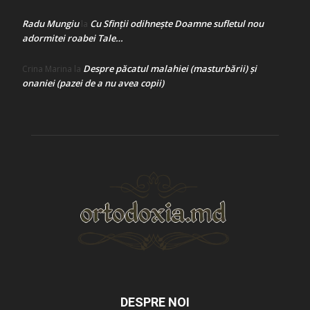
Radu Mungiu
Cu Sfinții odihnește Doamne sufletul nou
la
adormitei roabei Tale…
Despre păcatul malahiei (masturbării) şi
Crina Marina
la
onaniei (pazei de a nu avea copii)
DESPRE NOI