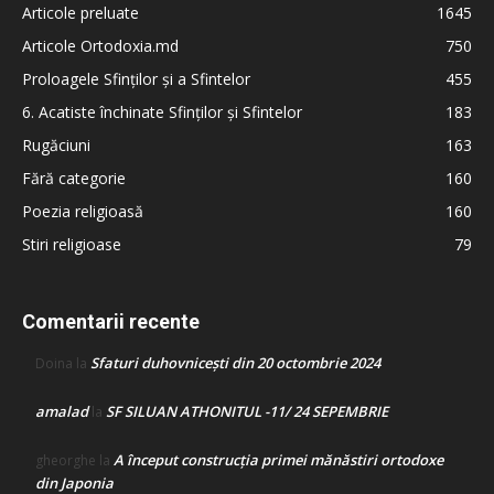
Articole preluate
1645
Articole Ortodoxia.md
750
Proloagele Sfinților și a Sfintelor
455
6. Acatiste închinate Sfinților și Sfintelor
183
Rugăciuni
163
Fără categorie
160
Poezia religioasă
160
Stiri religioase
79
Comentarii recente
Sfaturi duhovnicești din 20 octombrie 2024
Doina
la
amalad
SF SILUAN ATHONITUL -11/ 24 SEPEMBRIE
la
A început construcţia primei mănăstiri ortodoxe
gheorghe
la
din Japonia