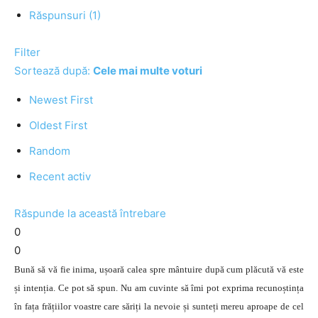
Răspunsuri (1)
Filter
Sortează după:
Cele mai multe voturi
Newest First
Oldest First
Random
Recent activ
Răspunde la această întrebare
0
0
Bună să vă fie inima, ușoară calea spre mântuire după cum plăcută vă este
și intenția. Ce pot să spun. Nu am cuvinte să îmi pot exprima recunoștința
în fața frățiilor voastre care săriți la nevoie și sunteți mereu aproape de cel