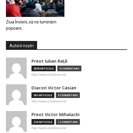
Ziua Învierii, să ne luminăm
popoare…
Autorii noștri
Preot Iulian Raţă
3878 ARTICOLE
6 COMENTARII
http://www.ortodoxia.md
Diacon Victor Casian
581 ARTICOLE
5 COMENTARII
http://www.ortodoxia.md
Preot Victor Mihalachi
210 ARTICOLE
1 COMENTARII
http://www.ortodoxia.md