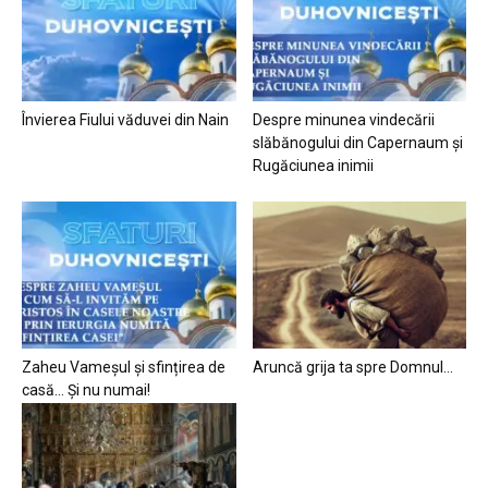
Învierea Fiului văduvei din Nain
Despre minunea vindecării
slăbănogului din Capernaum și
Rugăciunea inimii
Zaheu Vameșul și sfințirea de
Aruncă grija ta spre Domnul…
casă… Și nu numai!