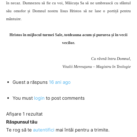
în necaz. Dumnezeu să fie cu voi, Măicuța Sa să ne umbrească cu sfântul
său omofor și Domnul nostru Iisus Hristos să ne lase o portiță pentru
mântuire.
Hristos în mijlocul turmei Sale, totdeauna acum și pururea și în vecii
vecilor.
Cu râvnă întru Domnul,
Vitalii Mereuţanu – Magistru în Teologie
Guest
a răspuns
16 ani ago
You must
login
to post comments
Afișare 1 rezultat
Răspunsul tău
Te rog să te
autentifici
mai întâi pentru a trimite.