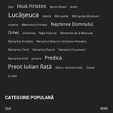
Iisus Hristos
Iisus
Ilarion Boian
Israel
Lucășeuca
mamă
Mitropolia
Mitropolia Moldovei;
Nașterea Domnului
moarte
Mântuitorul Hristos
Orhei
ortodoxia
Papa Francisc
Patriarhia de la Moscova
Patriarhia Română
Patriarhul Bisericii Ortodoxe Române
Patriarhul Chiril
Patriarhul Daniel
Patriarhul Ecumenic
Predica
Patriarhul Kirill
pictura
Preot Iulian Rață
Sfaturi duhovnicești;
Sinaxa
Școală
CATEGORIE POPULARĂ
Stiri
4086