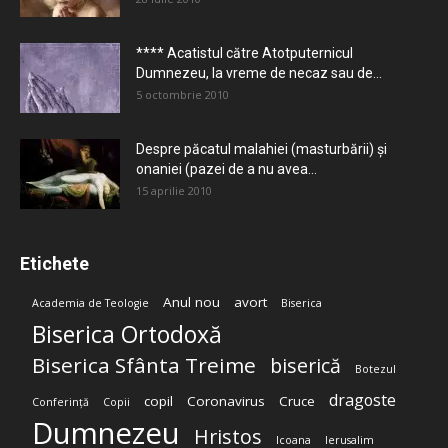
**** Acatistul către Atotputernicul
Dumnezeu, la vreme de necaz sau de...
5 octombrie 2010
Despre păcatul malahiei (masturbării) şi
onaniei (pazei de a nu avea...
15 aprilie 2010
Etichete
Anul nou
avort
Academia de Teologie
Biserica
Biserica Ortodoxă
Biserica Sfânta Treime
biserică
Botezul
dragoste
copil
Coronavirus
Cruce
Conferință
Copii
Dumnezeu
Hristos
Icoana
Ierusalim