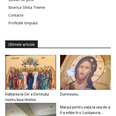
Biserica Sfinta Treime
Contacte
Profețiile timpului
Ultimele articole
Înălțarea la Cer a Domnului
Dumnezeu…
nostru Iisus Hristos
Marșul pentru viață la cea de-a
II-a ediție în s. Lucășeuca,...