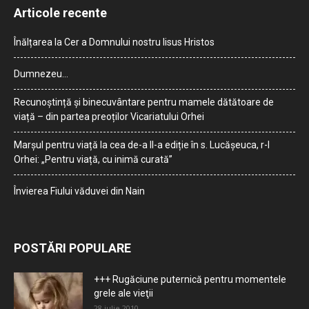
Articole recente
Înălțarea la Cer a Domnului nostru Iisus Hristos
Dumnezeu…
Recunoștință și binecuvântare pentru mamele dătătoare de
viață – din partea preoților Vicariatului Orhei
Marșul pentru viață la cea de-a II-a ediție în s. Lucășeuca, r-l
Orhei: „Pentru viață, cu inimă curată”
Învierea Fiului văduvei din Nain
POSTĂRI POPULARE
+++ Rugăciune puternică pentru momentele
grele ale vieţii
28 iulie 2010