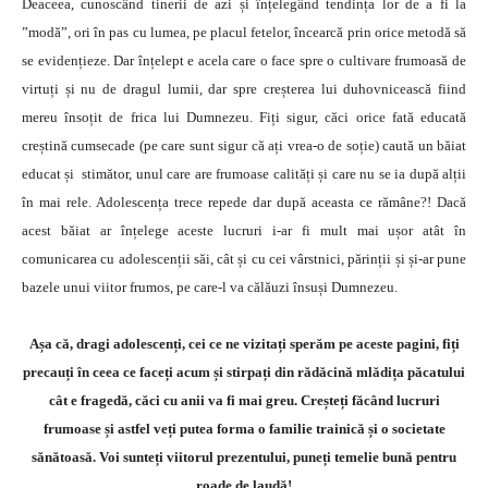
Deaceea, cunoscând tinerii de azi și înțelegând tendința lor de a fi la
”modă”, ori în pas cu lumea, pe placul fetelor, încearcă prin orice metodă să
se evidențieze. Dar înțelept e acela care o face spre o cultivare frumoasă de
virtuți și nu de dragul lumii, dar spre creșterea lui duhovnicească fiind
mereu însoțit de frica lui Dumnezeu. Fiți sigur, căci orice fată educată
creștină cumsecade (pe care sunt sigur că ați vrea-o de soție) caută un băiat
educat și stimător, unul care are frumoase calități și care nu se ia după alții
în mai rele. Adolescența trece repede dar după aceasta ce rămâne?! Dacă
acest băiat ar înțelege aceste lucruri i-ar fi mult mai ușor atât în
comunicarea cu adolescenții săi, cât și cu cei vârstnici, părinții și și-ar pune
bazele unui viitor frumos, pe care-l va călăuzi însuși Dumnezeu.
Așa că, dragi adolescenți, cei ce ne vizitați sperăm pe aceste pagini, fiți
precauți în ceea ce faceți acum și stirpați din rădăcină mlădița păcatului
cât e fragedă, căci cu anii va fi mai greu. Creșteți făcând lucruri
frumoase și astfel veți putea forma o familie trainică și o societate
sănătoasă. Voi sunteți viitorul prezentului, puneți temelie bună pentru
roade de laudă!