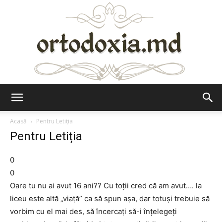
Ortodoxia.md
Acasă
Pentru Letiția
Pentru Letiția
0
0
Oare tu nu ai avut 16 ani?? Cu toții cred că am avut…. la
liceu este altă „viață” ca să spun așa, dar totuși trebuie să
vorbim cu el mai des, să încercați să-i înțelegeți