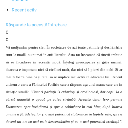
Recent activ
Răspunde la această întrebare
0
0
Vă mulțumim pentru sfat. În societatea de azi toate patimile și desfrânările
sunt la modă, nu numai în anii liceului. Asta nu înseamnă că tinerii trebuie
să se încadreze în această modă. Înțeleg preocuparea și grija mamei,
deaceea e important nici să cicălezi mult, dar nici să-l pierzi din ochi. Și ar
mai fi foarte bine ca și tatăl să se implice mai activ în aducarea lui. Recent
citisem o carte a Părintelui Porfirie care a răspuns așa unei mame care era în
situație similă:
”Uneori părinții îs evlavioși și credincioși, dar copii la o
vârstă anumită o apucă pe calea strâmbă. Aceasta chiar le-o permite
Dumnezeu, spre învățătură și spre o schimbare în mai bine, după luarea
aminte a fărădelegilor și o mai puternică statornicie în faptele sale, spre a
deveni un om cu mai mult descernământ și cu o mai puternică credință”.