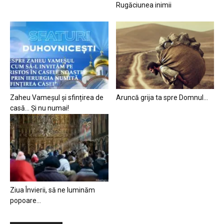
Rugăciunea inimii
Zaheu Vameșul și sfințirea de
Aruncă grija ta spre Domnul…
casă… Și nu numai!
Ziua Învierii, să ne luminăm
popoare…