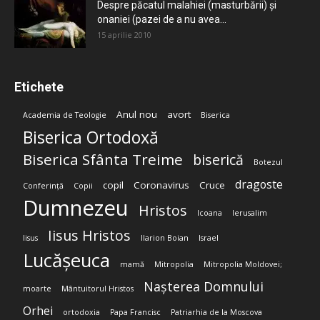
Despre păcatul malahiei (masturbării) şi
onaniei (pazei de a nu avea...
15 aprilie 2010
Etichete
Anul nou
avort
Academia de Teologie
Biserica
Biserica Ortodoxă
Biserica Sfânta Treime
biserică
Botezul
dragoste
copil
Coronavirus
Cruce
Conferință
Copii
Dumnezeu
Hristos
Icoana
Ierusalim
Iisus Hristos
Iisus
Ilarion Boian
Israel
Lucășeuca
mamă
Mitropolia
Mitropolia Moldovei;
Nașterea Domnului
moarte
Mântuitorul Hristos
Orhei
ortodoxia
Papa Francisc
Patriarhia de la Moscova