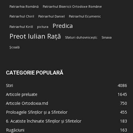
Patriarhia Română
Patriarhul Bisericii Ortodoxe Române
Patriarhul Chiril
Patriarhul Daniel
Patriarhul Ecumenic
Predica
Patriarhul Kirill
pictura
Preot Iulian Rață
Sfaturi duhovnicești;
Sinaxa
Școală
CATEGORIE POPULARĂ
Stiri
4086
Articole preluate
1645
Articole Ortodoxia.md
750
Proloagele Sfinților și a Sfintelor
455
6. Acatiste închinate Sfinților și Sfintelor
183
Rugăciuni
163