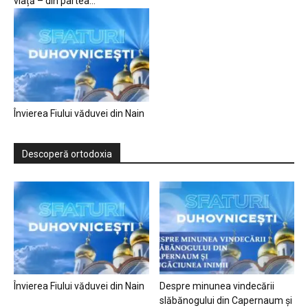
viață – din partea...
Învierea Fiului văduvei din Nain
Descoperă ortodoxia
Învierea Fiului văduvei din Nain
Despre minunea vindecării
slăbănogului din Capernaum și