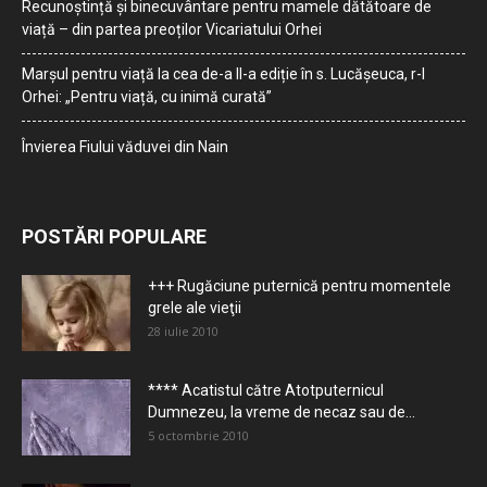
Recunoștință și binecuvântare pentru mamele dătătoare de
viață – din partea preoților Vicariatului Orhei
Marșul pentru viață la cea de-a II-a ediție în s. Lucășeuca, r-l
Orhei: „Pentru viață, cu inimă curată”
Învierea Fiului văduvei din Nain
POSTĂRI POPULARE
+++ Rugăciune puternică pentru momentele
grele ale vieţii
28 iulie 2010
**** Acatistul către Atotputernicul
Dumnezeu, la vreme de necaz sau de...
5 octombrie 2010