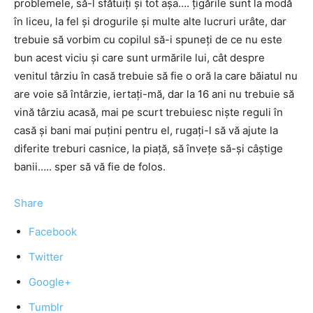
problemele, să-l sfătuiți și tot așa…. țigările sunt la modă
în liceu, la fel și drogurile și multe alte lucruri urâte, dar
trebuie să vorbim cu copilul să-i spuneți de ce nu este
bun acest viciu și care sunt urmările lui, cât despre
venitul târziu în casă trebuie să fie o oră la care băiatul nu
are voie să întârzie, iertați-mă, dar la 16 ani nu trebuie să
vină târziu acasă, mai pe scurt trebuiesc niște reguli în
casă și bani mai puțini pentru el, rugați-l să vă ajute la
diferite treburi casnice, la piață, să învețe să-și câștige
banii….. sper să vă fie de folos.
Share
Facebook
Twitter
Google+
Tumblr