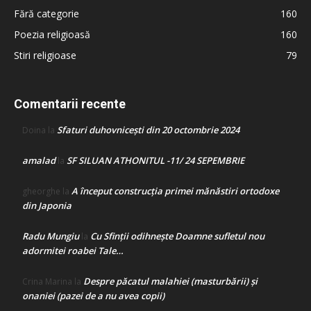
Fără categorie
160
Poezia religioasă
160
Stiri religioase
79
Comentarii recente
Sfaturi duhovnicești din 20 octombrie 2024
Doina
la
amalad
SF SILUAN ATHONITUL -11/ 24 SEPEMBRIE
la
A început construcţia primei mănăstiri ortodoxe
gheorghe
la
din Japonia
Radu Mungiu
Cu Sfinții odihnește Doamne sufletul nou
la
adormitei roabei Tale…
Despre păcatul malahiei (masturbării) şi
Crina Marina
la
onaniei (pazei de a nu avea copii)