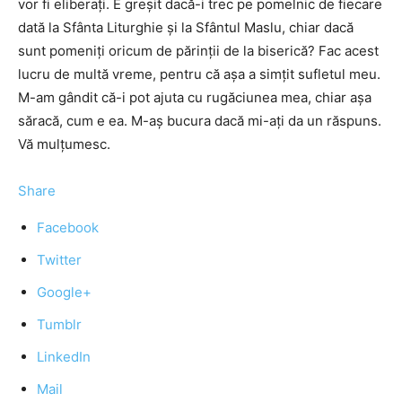
vor fi eliberați. E greșit dacă-i trec pe pomelnic de fiecare
dată la Sfânta Liturghie și la Sfântul Maslu, chiar dacă
sunt pomeniți oricum de părinții de la biserică? Fac acest
lucru de multă vreme, pentru că așa a simțit sufletul meu.
M-am gândit că-i pot ajuta cu rugăciunea mea, chiar așa
săracă, cum e ea. M-aș bucura dacă mi-ați da un răspuns.
Vă mulțumesc.
Share
Facebook
Twitter
Google+
Tumblr
LinkedIn
Mail