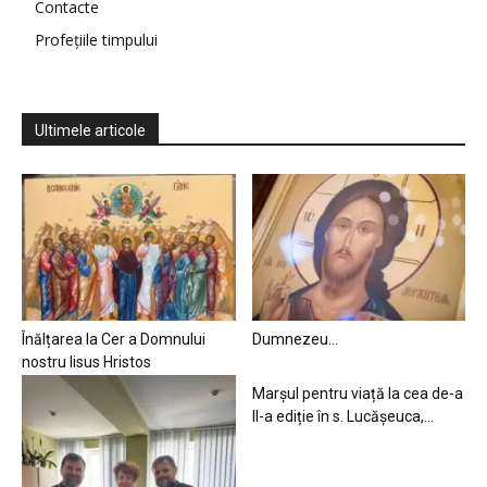
Contacte
Profețiile timpului
Ultimele articole
Înălțarea la Cer a Domnului
Dumnezeu…
nostru Iisus Hristos
Marșul pentru viață la cea de-a
II-a ediție în s. Lucășeuca,...