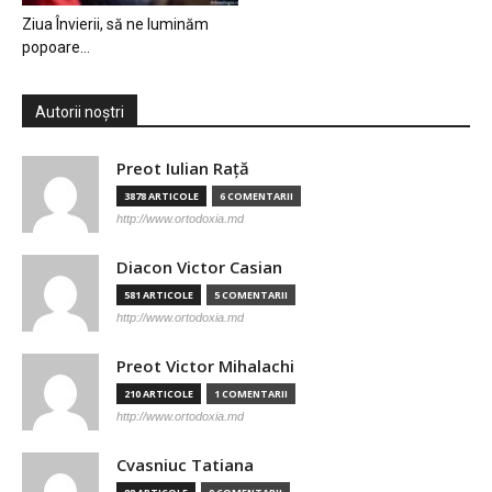
Ziua Învierii, să ne luminăm
popoare…
Autorii noștri
Preot Iulian Raţă
3878 ARTICOLE
6 COMENTARII
http://www.ortodoxia.md
Diacon Victor Casian
581 ARTICOLE
5 COMENTARII
http://www.ortodoxia.md
Preot Victor Mihalachi
210 ARTICOLE
1 COMENTARII
http://www.ortodoxia.md
Cvasniuc Tatiana