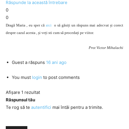
Răspunde la această întrebare
0
0
Dragă Maria , eu sper că
aici
o să găsiți un răspuns mai adecvat și corect
despre cazul acesta , și veți sti cum să procedați pe viitor.
Prot Victor Mihalachi
Guest
a răspuns
16 ani ago
You must
login
to post comments
Afișare 1 rezultat
Răspunsul tău
Te rog să te
autentifici
mai întâi pentru a trimite.