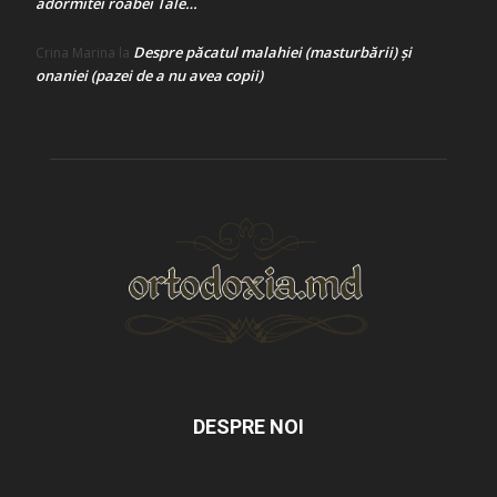
adormitei roabei Tale…
Despre păcatul malahiei (masturbării) şi
Crina Marina
la
onaniei (pazei de a nu avea copii)
DESPRE NOI