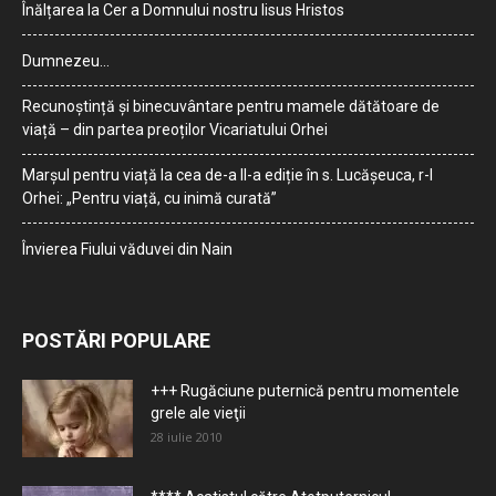
Înălțarea la Cer a Domnului nostru Iisus Hristos
Dumnezeu…
Recunoștință și binecuvântare pentru mamele dătătoare de
viață – din partea preoților Vicariatului Orhei
Marșul pentru viață la cea de-a II-a ediție în s. Lucășeuca, r-l
Orhei: „Pentru viață, cu inimă curată”
Învierea Fiului văduvei din Nain
POSTĂRI POPULARE
+++ Rugăciune puternică pentru momentele
grele ale vieţii
28 iulie 2010