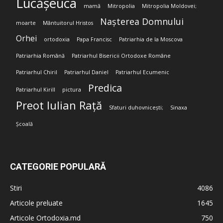
Lucășeuca
mamă
Mitropolia
Mitropolia Moldovei;
Nașterea Domnului
moarte
Mântuitorul Hristos
Orhei
ortodoxia
Papa Francisc
Patriarhia de la Moscova
Patriarhia Română
Patriarhul Bisericii Ortodoxe Române
Patriarhul Chiril
Patriarhul Daniel
Patriarhul Ecumenic
Predica
Patriarhul Kirill
pictura
Preot Iulian Rață
Sfaturi duhovnicești;
Sinaxa
Școală
CATEGORIE POPULARĂ
Stiri
4086
Articole preluate
1645
Articole Ortodoxia.md
750