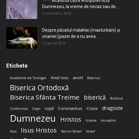
**** Acatistul către Atotputernicul
Dumnezeu, la vreme de necaz sau de...
5 octombrie 2010
Despre păcatul malahiei (masturbării) şi
onaniei (pazei de a nu avea...
15 aprilie 2010
Etichete
Anul nou
avort
Academia de Teologie
Biserica
Biserica Ortodoxă
Biserica Sfânta Treime
biserică
Botezul
dragoste
copil
Coronavirus
Cruce
Conferință
Copii
Dumnezeu
Hristos
Icoana
Ierusalim
Iisus Hristos
Iisus
Ilarion Boian
Israel