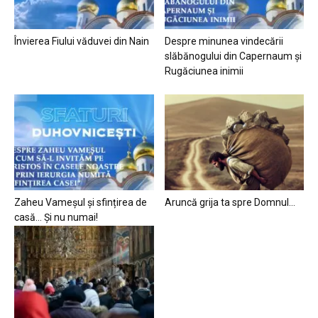
Învierea Fiului văduvei din Nain
Despre minunea vindecării
slăbănogului din Capernaum și
Rugăciunea inimii
Zaheu Vameșul și sfințirea de
Aruncă grija ta spre Domnul…
casă… Și nu numai!