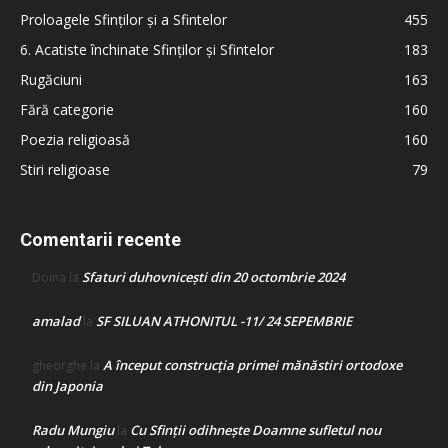
Proloagele Sfinților și a Sfintelor
455
6. Acatiste închinate Sfinților și Sfintelor
183
Rugăciuni
163
Fără categorie
160
Poezia religioasă
160
Stiri religioase
79
Comentarii recente
Sfaturi duhovnicești din 20 octombrie 2024
Doina
la
amalad
SF SILUAN ATHONITUL -11/ 24 SEPEMBRIE
la
A început construcţia primei mănăstiri ortodoxe
gheorghe
la
din Japonia
Radu Mungiu
Cu Sfinții odihnește Doamne sufletul nou
la