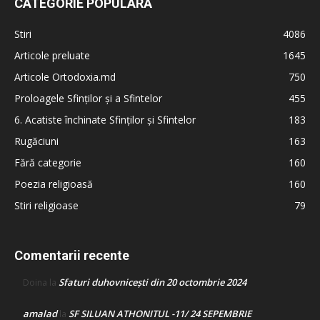
CATEGORIE POPULARĂ
Stiri
4086
Articole preluate
1645
Articole Ortodoxia.md
750
Proloagele Sfinților și a Sfintelor
455
6. Acatiste închinate Sfinților și Sfintelor
183
Rugăciuni
163
Fără categorie
160
Poezia religioasă
160
Stiri religioase
79
Comentarii recente
Sfaturi duhovnicești din 20 octombrie 2024
Doina
la
amalad
SF SILUAN ATHONITUL -11/ 24 SEPEMBRIE
la