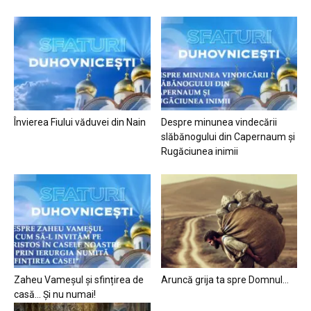
Învierea Fiului văduvei din Nain
Despre minunea vindecării
slăbănogului din Capernaum și
Rugăciunea inimii
Zaheu Vameșul și sfințirea de
Aruncă grija ta spre Domnul…
casă… Și nu numai!