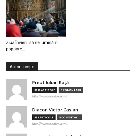
Ziua Învierii, să ne luminăm
popoare…
Autorii noștri
Preot Iulian Raţă
3878 ARTICOLE
6 COMENTARII
http://www.ortodoxia.md
Diacon Victor Casian
581 ARTICOLE
5 COMENTARII
http://www.ortodoxia.md