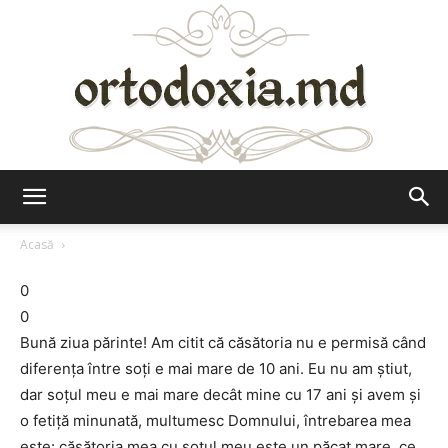
Ortodoxia.md
Acasă
0
0
Bună ziua părinte! Am citit că căsătoria nu e permisă când
diferenţa între soţi e mai mare de 10 ani. Eu nu am ştiut,
dar soţul meu e mai mare decât mine cu 17 ani şi avem şi
o fetiţă minunată, multumesc Domnului, întrebarea mea
este: căsătoria mea cu soţul meu este un păcat mare, ce