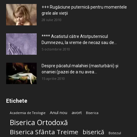
+++ Rugăciune puternică pentru momentele
grele ale vieţii
28 iulie 2010
**** Acatistul către Atotputernicul
Dumnezeu, la vreme de necaz sau de...
5 octombrie 2010
Despre păcatul malahiei (masturbării) şi
onaniei (pazei de a nu avea...
15 aprilie 2010
Etichete
Anul nou
avort
Academia de Teologie
Biserica
Biserica Ortodoxă
Biserica Sfânta Treime
biserică
Botezul