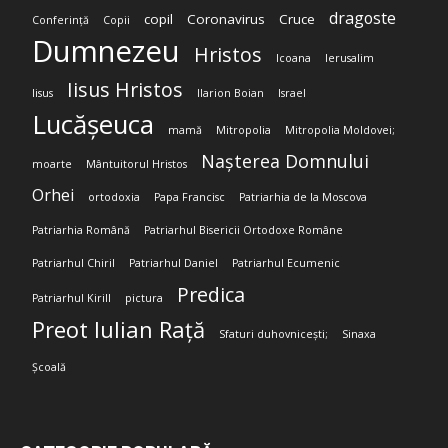
dragoste
copil
Coronavirus
Cruce
Conferință
Copii
Dumnezeu
Hristos
Icoana
Ierusalim
Iisus Hristos
Iisus
Ilarion Boian
Israel
Lucășeuca
mamă
Mitropolia
Mitropolia Moldovei;
Nașterea Domnului
moarte
Mântuitorul Hristos
Orhei
ortodoxia
Papa Francisc
Patriarhia de la Moscova
Patriarhia Română
Patriarhul Bisericii Ortodoxe Române
Patriarhul Chiril
Patriarhul Daniel
Patriarhul Ecumenic
Predica
Patriarhul Kirill
pictura
Preot Iulian Rață
Sfaturi duhovnicești;
Sinaxa
Școală