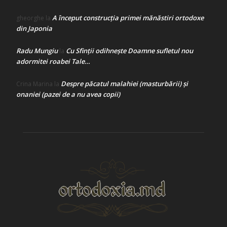
A început construcţia primei mănăstiri ortodoxe
gheorghe
la
din Japonia
Radu Mungiu
Cu Sfinții odihnește Doamne sufletul nou
la
adormitei roabei Tale…
Despre păcatul malahiei (masturbării) şi
Crina Marina
la
onaniei (pazei de a nu avea copii)