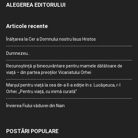
ALEGEREA EDITORULUI
Articole recente
Înălțarea la Cer a Domnului nostru Iisus Hristos
Dumnezeu…
Recunoștință și binecuvântare pentru mamele dătătoare de
viață – din partea preoților Vicariatului Orhei
Marșul pentru viață la cea de-a II-a ediție în s. Lucășeuca, r-l
Orhei: „Pentru viață, cu inimă curată”
Învierea Fiului văduvei din Nain
POSTĂRI POPULARE