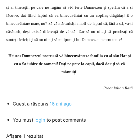
și al tinereții, pe care ne rugăm să vi-l ierte Dumnezeu și sperăm că a și
făcut-o, dat fiind faptul că va binecuvântat cu un copilaș drăgălaș! E o
binecuvântare mare, nu? Să vă mărturisiți ambii de faptul că, fără a ști, va-ți
căsătorit, deși există diferență de vârstă! Dar să nu uitați să precizați că
sunteți fericiți și să nu uitați să mulțumiți lui Dumnezeu pentru toate!
Hristos Dumnezeul nostru să vă binecuvânteze familia cu al său Har și
cu a Sa iubire de oameni! Dați naștere la copii, dacă doriți să vă
mântuiți!
Preot Iulian Rață
Guest
a răspuns
16 ani ago
You must
login
to post comments
Afișare 1 rezultat