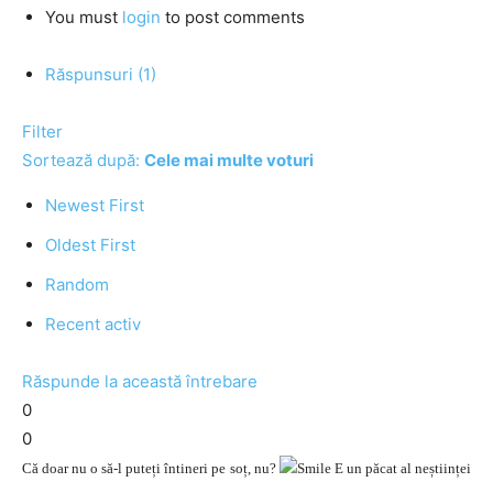
You must
login
to post comments
Răspunsuri (1)
Filter
Sortează după:
Cele mai multe voturi
Newest First
Oldest First
Random
Recent activ
Răspunde la această întrebare
0
0
Că doar nu o să-l puteți întineri pe soț, nu?
E un păcat al neștiinței