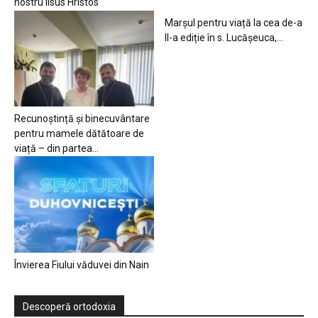
nostru Iisus Hristos
Marșul pentru viață la cea de-a
II-a ediție în s. Lucășeuca,...
Recunoștință și binecuvântare
pentru mamele dătătoare de
viață – din partea...
Învierea Fiului văduvei din Nain
Descoperă ortodoxia