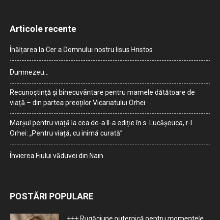
Articole recente
Înălțarea la Cer a Domnului nostru Iisus Hristos
Dumnezeu…
Recunoștință și binecuvântare pentru mamele dătătoare de
viață – din partea preoților Vicariatului Orhei
Marșul pentru viață la cea de-a II-a ediție în s. Lucășeuca, r-l
Orhei: „Pentru viață, cu inimă curată”
Învierea Fiului văduvei din Nain
POSTĂRI POPULARE
+++ Rugăciune puternică pentru momentele