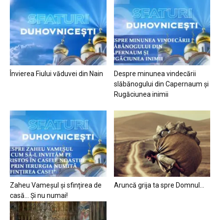
Învierea Fiului văduvei din Nain
Despre minunea vindecării
slăbănogului din Capernaum și
Rugăciunea inimii
Zaheu Vameșul și sfințirea de
Aruncă grija ta spre Domnul…
casă… Și nu numai!