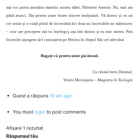
mă voi putea asemăna marelui nostru sfânt, Părintele Arsenie. Nu, mai am
până atunci. Dar pentru urare foarte sincere mulțumiri. Vă doresc și eu un
cer senin și o viață plină de încercări(căci doar nu încercările ne mântuiesc
– cine are percepere mă va înțelege), așa îmi doresc și eu mie mereu. Prin
încercări ajungem să-l cunoaștem pe Hristos în chipul Său cel adevărat.
Rugați-vă pentru mine păcătosul.
Cu râvnă întru Domnul,
Vitalii Mereuţanu – Magistru în Teologie
Guest
a răspuns
16 ani ago
You must
login
to post comments
Afișare 1 rezultat
Răspunsul tău