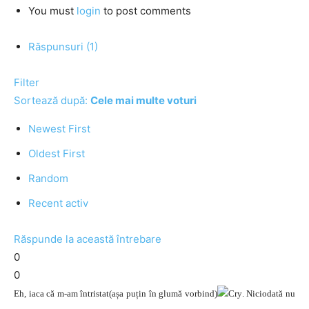
You must
login
to post comments
Răspunsuri (1)
Filter
Sortează după:
Cele mai multe voturi
Newest First
Oldest First
Random
Recent activ
Răspunde la această întrebare
0
0
Eh, iaca că m-am întristat(așa puțin în glumă vorbind)
. Niciodată nu