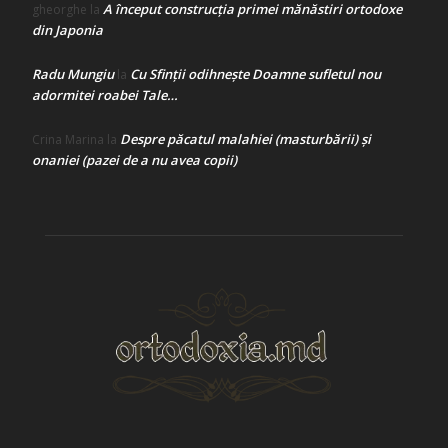
A început construcţia primei mănăstiri ortodoxe
gheorghe
la
din Japonia
Radu Mungiu
Cu Sfinții odihnește Doamne sufletul nou
la
adormitei roabei Tale…
Despre păcatul malahiei (masturbării) şi
Crina Marina
la
onaniei (pazei de a nu avea copii)