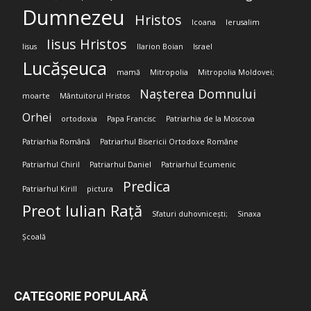
Dumnezeu
Hristos
Icoana
Ierusalim
Iisus Hristos
Iisus
Ilarion Boian
Israel
Lucășeuca
mamă
Mitropolia
Mitropolia Moldovei;
Nașterea Domnului
moarte
Mântuitorul Hristos
Orhei
ortodoxia
Papa Francisc
Patriarhia de la Moscova
Patriarhia Română
Patriarhul Bisericii Ortodoxe Române
Patriarhul Chiril
Patriarhul Daniel
Patriarhul Ecumenic
Predica
Patriarhul Kirill
pictura
Preot Iulian Rață
Sfaturi duhovnicești;
Sinaxa
Școală
CATEGORIE POPULARĂ