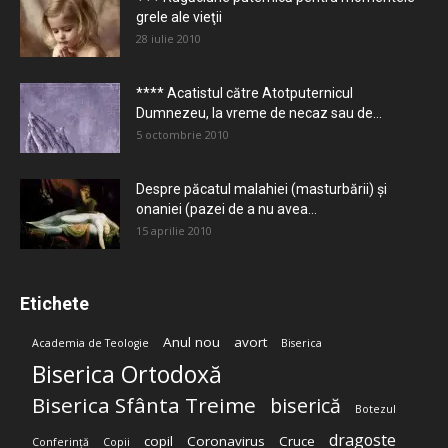
grele ale vieţii
28 iulie 2010
**** Acatistul către Atotputernicul
Dumnezeu, la vreme de necaz sau de...
5 octombrie 2010
Despre păcatul malahiei (masturbării) şi
onaniei (pazei de a nu avea...
15 aprilie 2010
Etichete
Anul nou
avort
Academia de Teologie
Biserica
Biserica Ortodoxă
Biserica Sfânta Treime
biserică
Botezul
dragoste
copil
Coronavirus
Cruce
Conferință
Copii