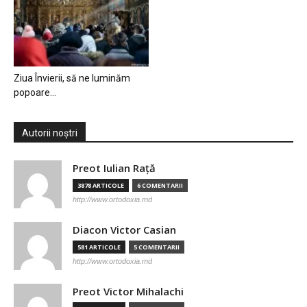
Ziua Învierii, să ne luminăm
popoare…
Autorii noștri
Preot Iulian Raţă
3878 ARTICOLE
6 COMENTARII
http://www.ortodoxia.md
Diacon Victor Casian
581 ARTICOLE
5 COMENTARII
http://www.ortodoxia.md
Preot Victor Mihalachi