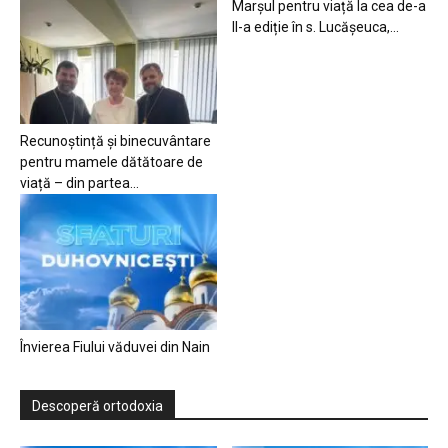
Marșul pentru viață la cea de-a
II-a ediție în s. Lucășeuca,...
Recunoștință și binecuvântare
pentru mamele dătătoare de
viață – din partea...
Învierea Fiului văduvei din Nain
Descoperă ortodoxia