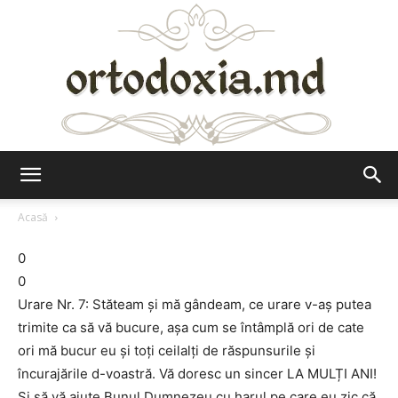
Ortodoxia.md
Acasă
0
0
Urare Nr. 7: Stăteam și mă gândeam, ce urare v-aș putea
trimite ca să vă bucure, așa cum se întâmplă ori de cate
ori mă bucur eu și toți ceilalți de răspunsurile și
încurajările d-voastră. Vă doresc un sincer LA MULȚI ANI!
Și să vă ajute Bunul Dumnezeu cu harul pe care eu zic că