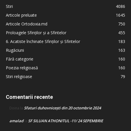
Stiri
4086
Articole preluate
1645
Articole Ortodoxia.md
750
Proloagele Sfinților și a Sfintelor
455
6. Acatiste închinate Sfinților și Sfintelor
183
Rugăciuni
163
Fără categorie
160
Poezia religioasă
160
Stiri religioase
79
Comentarii recente
Sfaturi duhovnicești din 20 octombrie 2024
Doina
la
amalad
SF SILUAN ATHONITUL -11/ 24 SEPEMBRIE
la