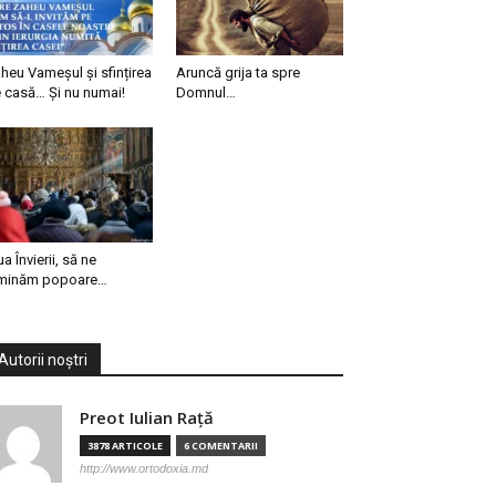
heu Vameșul și sfințirea
Aruncă grija ta spre
 casă… Și nu numai!
Domnul…
ua Învierii, să ne
minăm popoare…
Autorii noștri
Preot Iulian Raţă
3878 ARTICOLE
6 COMENTARII
http://www.ortodoxia.md