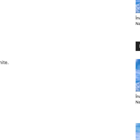
În
Na
mite.
În
Na