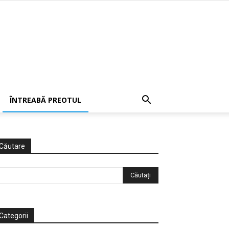
ÎNTREABĂ PREOTUL
Căutare
Categorii