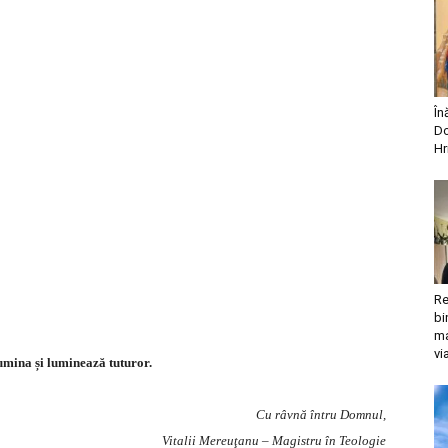
În
Do
Hr
Re
bi
ma
vi
lumina și luminează tuturor.
Cu râvnă întru Domnul,
Vitalii Mereuţanu – Magistru în Teologie