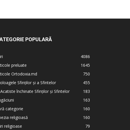
ATEGORIE POPULARĂ
iri
4086
ticole preluate
1645
ticole Ortodoxia.md
750
oloagele Sfinților și a Sfintelor
455
 Acatiste închinate Sfinților și Sfintelor
183
găciuni
163
ră categorie
160
ezia religioasă
160
iri religioase
79