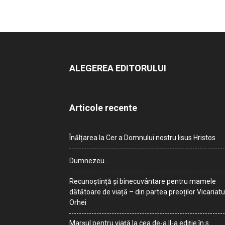
ALEGEREA EDITORULUI
Articole recente
Înălțarea la Cer a Domnului nostru Iisus Hristos
Dumnezeu…
Recunoștință și binecuvântare pentru mamele
dătătoare de viață – din partea preoților Vicariatu
Orhei
Marșul pentru viață la cea de-a II-a ediție în s.