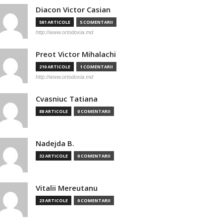
Diacon Victor Casian
581 ARTICOLE
5 COMENTARII
http://www.ortodoxia.md
Preot Victor Mihalachi
210 ARTICOLE
1 COMENTARII
http://www.ortodoxia.md
Cvasniuc Tatiana
88 ARTICOLE
0 COMENTARII
Nadejda B.
32 ARTICOLE
0 COMENTARII
Vitalii Mereutanu
23 ARTICOLE
0 COMENTARII