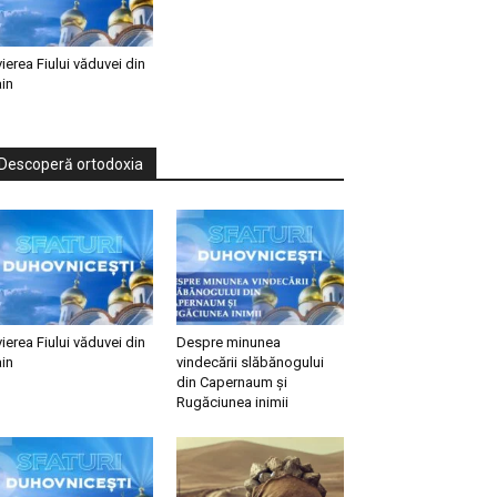
vierea Fiului văduvei din
in
Descoperă ortodoxia
vierea Fiului văduvei din
Despre minunea
in
vindecării slăbănogului
din Capernaum și
Rugăciunea inimii