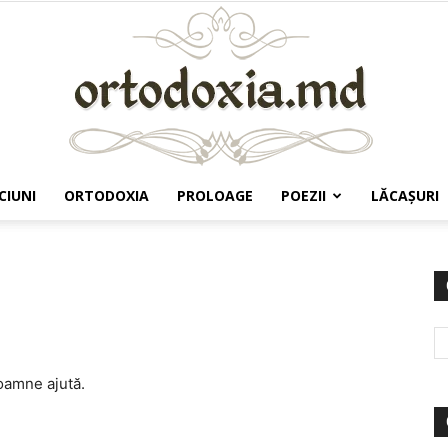
CIUNI
ORTODOXIA
PROLOAGE
POEZII
LĂCAŞURI
Ortodoxia.md
oamne ajută.