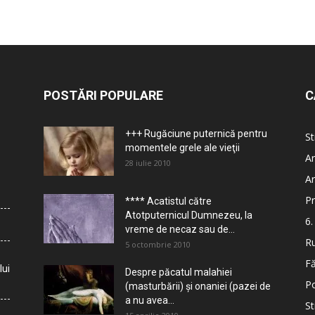
POSTĂRI POPULARE
C
+++ Rugăciune puternică pentru
St
momentele grele ale vieţii
Ar
28 iulie 2010
Ar
Pr
**** Acatistul către
Atotputernicul Dumnezeu, la
6.
vreme de necaz sau de...
Ru
5 octombrie 2010
Fă
lui
Despre păcatul malahiei
Po
(masturbării) şi onaniei (pazei de
a nu avea...
St