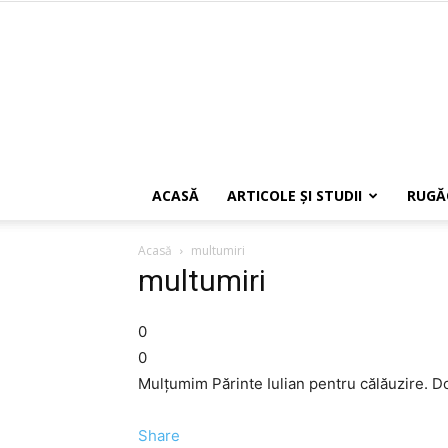
ACASĂ
ARTICOLE ŞI STUDII
RUGĂ
Acasă
multumiri
multumiri
0
0
Mulțumim Părinte Iulian pentru călăuzire. D
Share