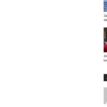
Za
de
Zi
lu