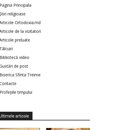
Pagina Principala
Știri religioase
Articole Ortodoxia.md
Articole de la vizitatori
Articole preluate
Tâlcuiri
Bibliotecă video
Gustări de post
Biserica Sfinta Treime
Contacte
Profețiile timpului
Ultimele articole