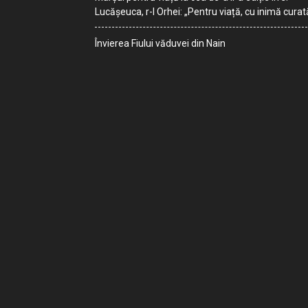
Lucășeuca, r-l Orhei: „Pentru viață, cu inimă curat
Învierea Fiului văduvei din Nain