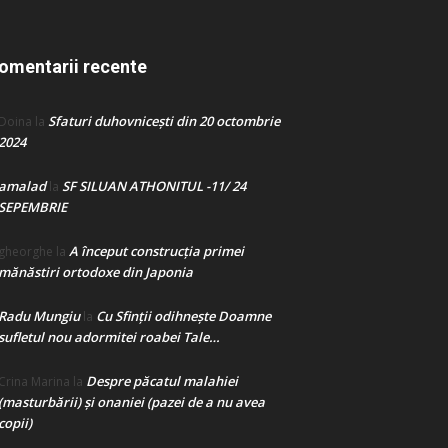
omentarii recente
Sfaturi duhovnicești din 20 octombrie
Doina
la
2024
amalad
SF SILUAN ATHONITUL -11/ 24
la
SEPEMBRIE
A început construcţia primei
gheorghe
la
mănăstiri ortodoxe din Japonia
Radu Mungiu
Cu Sfinții odihnește Doamne
la
sufletul nou adormitei roabei Tale…
Despre păcatul malahiei
Crina Marina
la
(masturbării) şi onaniei (pazei de a nu avea
copii)