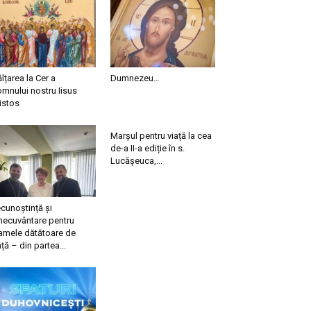
ălțarea la Cer a
Dumnezeu…
mnului nostru Iisus
istos
Marșul pentru viață la cea
de-a II-a ediție în s.
Lucășeuca,...
cunoștință și
necuvântare pentru
mele dătătoare de
ață – din partea...