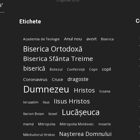
15 aprilie 2010
ă”
C
Etichete
Anul nou
avort
Academia de Teologie
Biserica
Biserica Ortodoxă
Biserica Sfânta Treime
biserică
copil
Botezul
Conferință
Copii
dragoste
Coronavirus
Cruce
Dumnezeu
Hristos
Icoana
Iisus Hristos
Ierusalim
Iisus
Lucășeuca
Ilarion Boian
Israel
mamă
Mitropolia
Mitropolia Moldovei;
moarte
Nașterea Domnului
Mântuitorul Hristos