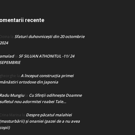
omentarii recente
Sfaturi duhovnicești din 20 octombrie
Doina
la
2024
amalad
SF SILUAN ATHONITUL -11/ 24
la
SEPEMBRIE
A început construcţia primei
gheorghe
la
mănăstiri ortodoxe din Japonia
Radu Mungiu
Cu Sfinții odihnește Doamne
la
sufletul nou adormitei roabei Tale…
Despre păcatul malahiei
Crina Marina
la
(masturbării) şi onaniei (pazei de a nu avea
copii)