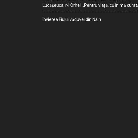
Lucășeuca, r-l Orhei: „Pentru viață, cu inimă curat
Învierea Fiului văduvei din Nain