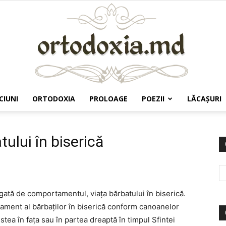
CIUNI
ORTODOXIA
PROLOAGE
POEZII
LĂCAŞURI
Ortodoxia.md
lui în biserică
egată de comportamentul, viaţa bărbatului în biserică.
ament al bărbaţilor în biserică conform canoanelor
tea în faţa sau în partea dreaptă în timpul Sfintei