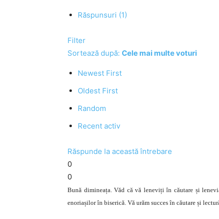
Răspunsuri (1)
Filter
Sortează după:
Cele mai multe voturi
Newest First
Oldest First
Random
Recent activ
Răspunde la această întrebare
0
0
Bună dimineața. Văd că vă leneviți în căutare și lenevi
enoriașilor în biserică. Vă urăm succes în căutare și lectu