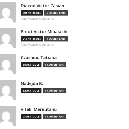
Diacon Victor Casian
581 ARTICOLE
5 COMENTARII
http://www.ortodoxia.md
Preot Victor Mihalachi
210 ARTICOLE
1 COMENTARII
http://www.ortodoxia.md
Cvasniuc Tatiana
88 ARTICOLE
0 COMENTARII
Nadejda B.
32 ARTICOLE
0 COMENTARII
Vitalii Mereutanu
23 ARTICOLE
0 COMENTARII