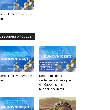
vierea Fiului văduvei din
in
Descoperă ortodoxia
vierea Fiului văduvei din
Despre minunea
in
vindecării slăbănogului
din Capernaum și
Rugăciunea inimii