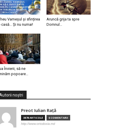
heu Vameșul și sfințirea
Aruncă grija ta spre
 casă… Și nu numai!
Domnul…
ua Învierii, să ne
minăm popoare…
Autorii noștri
Preot Iulian Raţă
3878 ARTICOLE
6 COMENTARII
http://www.ortodoxia.md