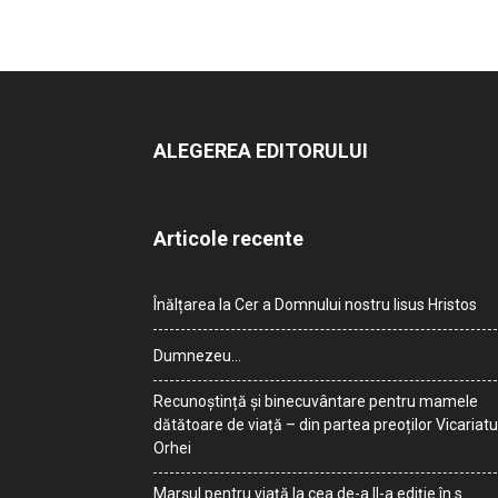
ALEGEREA EDITORULUI
Articole recente
Înălțarea la Cer a Domnului nostru Iisus Hristos
Dumnezeu…
Recunoștință și binecuvântare pentru mamele
dătătoare de viață – din partea preoților Vicariatu
Orhei
Marșul pentru viață la cea de-a II-a ediție în s.