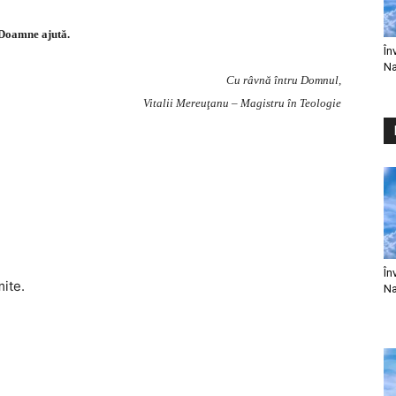
Doamne ajută.
În
Na
Cu râvnă întru Domnul,
Vitalii Mereuţanu – Magistru în Teologie
În
mite.
Na