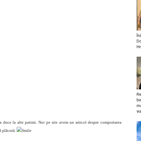
În
Do
Hr
Re
bi
ma
vi
a duce la alte patimi. Noi pe site avem un articol despre comportarea
ră plăcută.