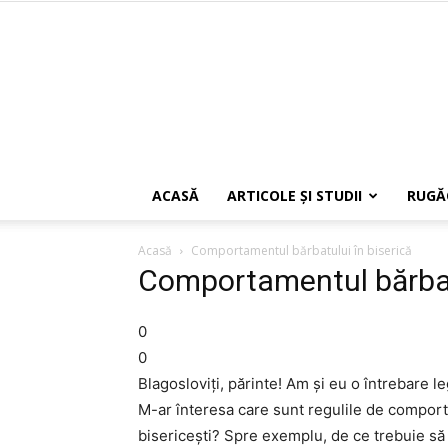
ACASĂ
ARTICOLE ŞI STUDII
RUGĂ
Acasă
Comportamentul bărbatului în biserică
Comportamentul bărbatu
0
0
Blagosloviţi, părinte! Am şi eu o întrebare l
M-ar înteresa care sunt regulile de comport
bisericeşti? Spre exemplu, de ce trebuie să s