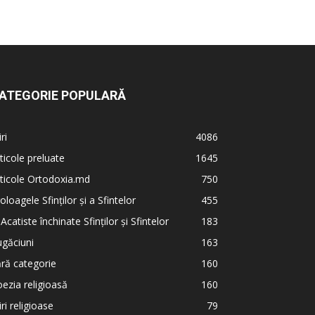
ATEGORIE POPULARĂ
iri
4086
ticole preluate
1645
ticole Ortodoxia.md
750
oloagele Sfinților și a Sfintelor
455
 Acatiste închinate Sfinților și Sfintelor
183
găciuni
163
ră categorie
160
ezia religioasă
160
iri religioase
79