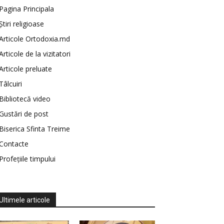
Pagina Principala
Știri religioase
Articole Ortodoxia.md
Articole de la vizitatori
Articole preluate
Tâlcuiri
Bibliotecă video
Gustări de post
Biserica Sfinta Treime
Contacte
Profețiile timpului
Ultimele articole