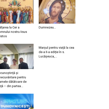
ălțarea la Cer a
Dumnezeu…
mnului nostru Iisus
istos
Marșul pentru viață la cea
de-a II-a ediție în s.
Lucășeuca,...
cunoștință și
necuvântare pentru
mele dătătoare de
ață – din partea...