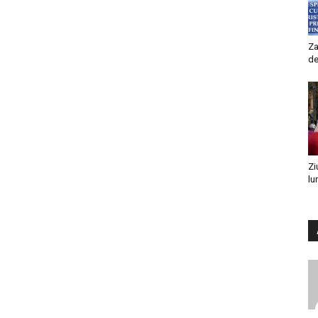
Za
de
Zi
lu