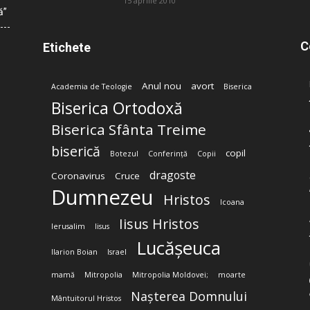
15 aprilie 2010
ă”
C
Etichete
Anul nou
avort
Academia de Teologie
Biserica
Biserica Ortodoxă
Biserica Sfânta Treime
biserică
copil
Botezul
Conferință
Copii
dragoste
Coronavirus
Cruce
Dumnezeu
Hristos
Icoana
Iisus Hristos
Ierusalim
Iisus
Lucășeuca
Ilarion Boian
Israel
mamă
Mitropolia
Mitropolia Moldovei;
moarte
Nașterea Domnului
Mântuitorul Hristos