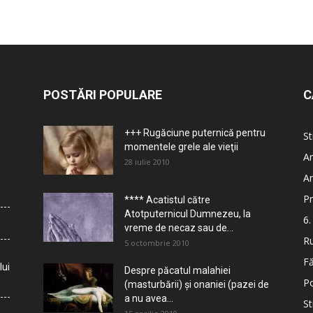
POSTĂRI POPULARE
C
+++ Rugăciune puternică pentru
St
momentele grele ale vieţii
Ar
28 iulie 2010
Ar
Pr
**** Acatistul către
Atotputernicul Dumnezeu, la
6.
vreme de necaz sau de...
Ru
5 octombrie 2010
Fă
lui
Despre păcatul malahiei
Po
(masturbării) şi onaniei (pazei de
a nu avea...
St