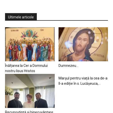
Ultimele articole
Înălțarea la Cer a Domnului
Dumnezeu…
nostru Iisus Hristos
Marșul pentru viață la cea de-a
II-a ediție în s. Lucășeuca,...
Recunoștință și binecuvântare