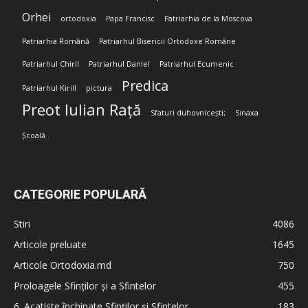
Orhei
ortodoxia
Papa Francisc
Patriarhia de la Moscova
Patriarhia Română
Patriarhul Bisericii Ortodoxe Române
Patriarhul Chiril
Patriarhul Daniel
Patriarhul Ecumenic
Predica
Patriarhul Kirill
pictura
Preot Iulian Rață
Sfaturi duhovnicești;
Sinaxa
Școală
CATEGORIE POPULARĂ
Stiri
4086
Articole preluate
1645
Articole Ortodoxia.md
750
Proloagele Sfinților și a Sfintelor
455
6. Acatiste închinate Sfinților și Sfintelor
183