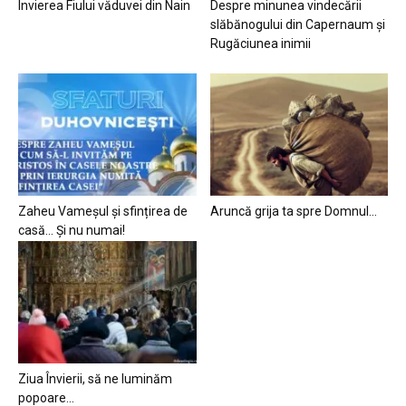
Învierea Fiului văduvei din Nain
Despre minunea vindecării
slăbănogului din Capernaum și
Rugăciunea inimii
Zaheu Vameșul și sfințirea de
Aruncă grija ta spre Domnul…
casă… Și nu numai!
Ziua Învierii, să ne luminăm
popoare…