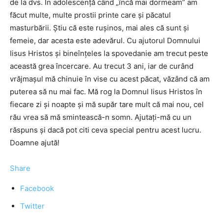
de la dvs. În adolescență când „încă mai dormeam” am
făcut multe, multe prostii printe care și păcatul
masturbării. Știu că este rușinos, mai ales că sunt și
femeie, dar acesta este adevărul. Cu ajutorul Domnului
Iisus Hristos și bineînțeles la spovedanie am trecut peste
această grea încercare. Au trecut 3 ani, iar de curând
vrăjmașul mă chinuie în vise cu acest păcat, văzând că am
puterea să nu mai fac. Mă rog la Domnul Iisus Hristos în
fiecare zi și noapte și mă supăr tare mult că mai nou, cel
rău vrea să mă smintească-n somn. Ajutați-mă cu un
răspuns și dacă pot citi ceva special pentru acest lucru.
Doamne ajută!
Share
Facebook
Twitter