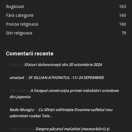
Rugăciuni
163
Fără categorie
160
Poezia religioasă
160
Stiri religioase
79
Comentarii recente
Sfaturi duhovnicești din 20 octombrie 2024
Doina
la
amalad
SF SILUAN ATHONITUL -11/ 24 SEPEMBRIE
la
A început construcţia primei mănăstiri ortodoxe
gheorghe
la
din Japonia
Radu Mungiu
Cu Sfinții odihnește Doamne sufletul nou
la
adormitei roabei Tale…
Despre păcatul malahiei (masturbării) şi
Crina Marina
la