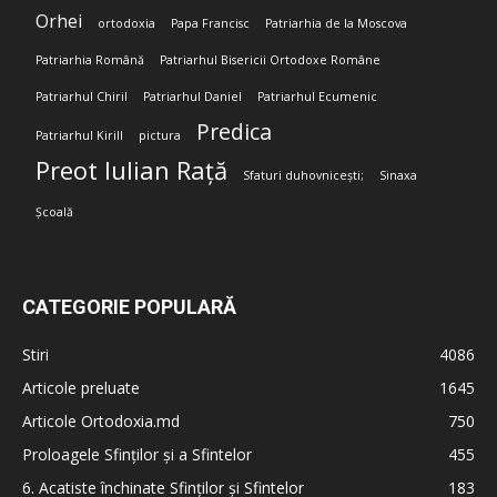
Orhei
ortodoxia
Papa Francisc
Patriarhia de la Moscova
Patriarhia Română
Patriarhul Bisericii Ortodoxe Române
Patriarhul Chiril
Patriarhul Daniel
Patriarhul Ecumenic
Predica
Patriarhul Kirill
pictura
Preot Iulian Rață
Sfaturi duhovnicești;
Sinaxa
Școală
CATEGORIE POPULARĂ
Stiri
4086
Articole preluate
1645
Articole Ortodoxia.md
750
Proloagele Sfinților și a Sfintelor
455
6. Acatiste închinate Sfinților și Sfintelor
183