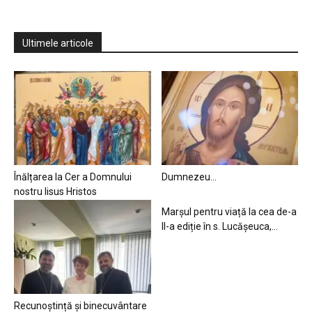
Ultimele articole
Înălțarea la Cer a Domnului
Dumnezeu…
nostru Iisus Hristos
Marșul pentru viață la cea de-a
II-a ediție în s. Lucășeuca,...
Recunoștință și binecuvântare