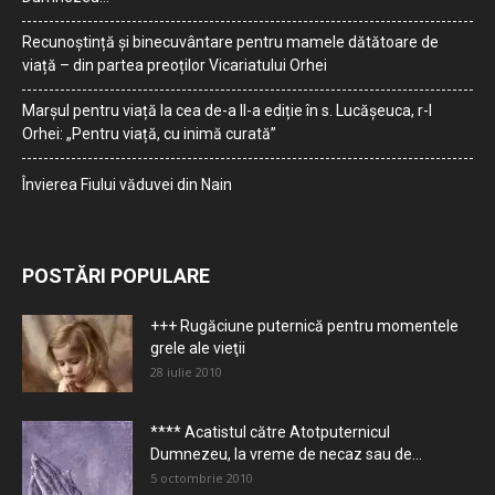
Recunoștință și binecuvântare pentru mamele dătătoare de
viață – din partea preoților Vicariatului Orhei
Marșul pentru viață la cea de-a II-a ediție în s. Lucășeuca, r-l
Orhei: „Pentru viață, cu inimă curată”
Învierea Fiului văduvei din Nain
POSTĂRI POPULARE
+++ Rugăciune puternică pentru momentele
grele ale vieţii
28 iulie 2010
**** Acatistul către Atotputernicul
Dumnezeu, la vreme de necaz sau de...
5 octombrie 2010