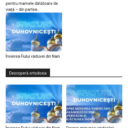
pentru mamele dătătoare de
viață – din partea...
Învierea Fiului văduvei din Nain
Descoperă ortodoxia
Învierea Fiului văduvei din Nain
Despre minunea vindecării