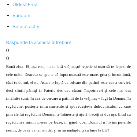
Oldest First
Random
Recent activ
Răspunde la această întrebare
0
0
Bună ziua. Ei, așa este, nu te lasă vrăjmașul repede și ușor să te lepezi de
cele urâte. Deaceea se spune că lupta noastră este mare, grea și incontinuă,
căci tu dormi, el nu. Asta e o luptă cu oricare din patimi, este cea a curviei,
deci sfinții părinți în Pateric des dau sfaturi împotriva-i și cele mai des
întâlnite sunt: în caz de cercare a patimii de la vrăjmaș – fugi la Domnul în
rugăciune, postește întru smerenie și spovedește-te duhovnicului, cu care
prin ale lui rugăciuni Domnul te întărește și ajută. Faceți și dvs așa, fiind cu
rugăciunea inimii mereu pe buze, în gând, doar Domnul a învins puterile
răului, de ce să vă temeți dar și să nu nădăjduiți cu tărie la El?!