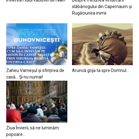
slăbănogului din Capernaum și
Rugăciunea inimii
Zaheu Vameșul și sfințirea de
Aruncă grija ta spre Domnul…
casă… Și nu numai!
Ziua Învierii, să ne luminăm
popoare…