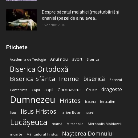
Despre păcatul malahiei (masturbării) şi
onaniei (pazei de a nu avea...
15 aprilie 2010
Etichete
Anul nou
avort
Academia de Teologie
Biserica
Biserica Ortodoxă
Biserica Sfânta Treime
biserică
Botezul
dragoste
copil
Coronavirus
Cruce
Conferință
Copii
Dumnezeu
Hristos
Icoana
Ierusalim
Iisus Hristos
Iisus
Ilarion Boian
Israel
Lucășeuca
mamă
Mitropolia
Mitropolia Moldovei;
Nașterea Domnului
moarte
Mântuitorul Hristos